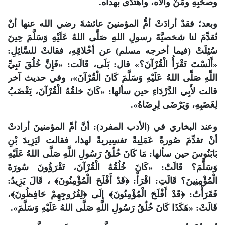
وصحْبِهِ ومَنْ والاه، واهتَدَى بهداه.
وبعد؛ فقدْ أرادَتْ أمُّ المؤمنينَ عائشةَ رضي الله عنها أنْ
تُقدِّمَ لنا شخصيَّةَ رسولِ اللهِ صَلَّى اللهُ عَلَيْهِ وَسَلَّمَ حِينَ
سُئِلَتْ (فيما أخرجه مسلم) عن أخْلاقِهِ، فقالتْ للسَّائِلِ:
«أَلَسْتَ تَقْرَأُ الْقُرْآنَ؟» قال: بَلَى، قَالَت: «فَإِنَّ خُلُقَ نَبِيِّ
اللَّهِ صَلَّى اللهُ عَلَيْهِ وَسَلَّمَ كَانَ الْقُرْآنَ»، وفي حديث آخر
قالت لأَبِي الدَّرْدَاءِ حين سألها: «كَانَ خلقُهُ الْقُرْآنَ، يَغْضَبُ
لِغَضَبِهِ، وَيَرْضَى لِرِضَاهُ».
وعند البخاري في (الأدب المفرد): أنَّ أمَّ المؤمنينَ أرادتْ
أنْ تقدِّمَ صُورةً عَمَلِيةً تفسِيريةً لهذا، فقالت ليَزِيدَ بْنِ
بَابَنُوسَ حين سألها: مَا كَانَ خُلُقُ رَسُولِ اللَّهِ صَلَّى اللهُ عَلَيْهِ
وَسَلَّمَ؟ قَالَتْ: «كَانَ خُلُقُهُ الْقُرْآنَ، تَقْرَؤُونَ سُورَةَ
الْمُؤْمِنِينَ؟ قَالَتِ: اقْرَأْ: ﴿قَدْ أَفْلَحَ الْمُؤْمِنُونَ﴾ ، قَالَ يَزِيدُ:
فَقَرَأْتُ: ﴿قَدْ أَفْلَحَ الْمُؤْمِنُونَ﴾ إِلَى ﴿لِفُرُوجِهِمْ حَافِظُونَ﴾،
قَالَتْ: «هَكَذَا كَانَ خُلُقُ رَسُولِ اللَّهِ صَلَّى اللهُ عَلَيْهِ وَسَلَّمَ».