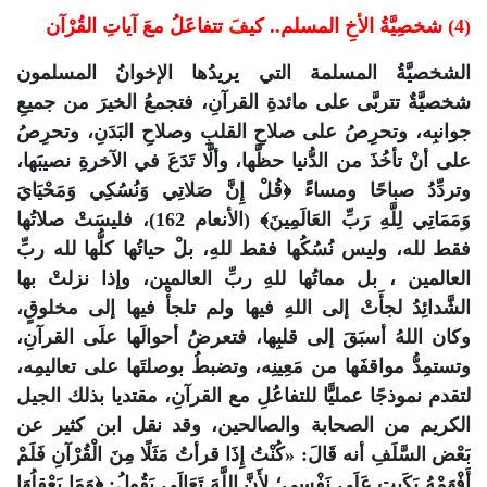
(4) شخصِيَّةُ الأخِ المسلم.. كيفَ تتفاعَلُ معَ آياتِ القُرْآن
الشخصيَّةُ المسلمة التي يريدُها الإخوانُ المسلمون
شخصيَّةٌ تتربَّى على مائدةِ القرآنِ، فتجمعُ الخيرَ من جميعِ
جوانبِه، وتحرِصُ على صلاحِ القلبِ وصلاحِ البَدَنِ، وتحرِصُ
على أنْ تأخُذَ من الدُّنيا حظَّها، وألَّا تَدَعَ في الآخرةِ نصيبَها،
وتردِّدُ صباحًا ومساءً ﴿قُلْ إِنَّ صَلاتِي وَنُسُكِي وَمَحْيَايَ
وَمَمَاتِي لِلَّهِ رَبِّ العَالَمِينَ﴾ (الأنعام 162)، فليسَتْ صلاتُها
فقط لله، وليس نُسُكُها فقط للهِ، بلْ حياتُها كلُّها لله ربِّ
العالمين ، بل مماتُها للهِ ربِّ العالمين، وإذا نزلتْ بها
الشَّدائِدُ لجأَتْ إلى اللهِ فيها ولم تلجأْ فيها إلى مخلوقٍ،
وكان اللهُ أسبَقَ إلى قلبِها، فتعرضُ أحوالَها علَى القرآنِ،
وتستمِدُّ مواقفَها من مَعِينِه، وتضبطُ بوصلتَها على تعاليمِه،
لتقدم نموذجًا عمليًّا للتفاعُلِ مع القرآنِ، مقتديا بذلك الجيل
الكريم من الصحابة والصالحين، وقد نقل ابن كثير عن
بَعْض السَّلَفِ أنه قَالَ: «كُنْتُ إِذَا قرأتُ مَثَلًا مِنَ الْقُرْآنِ فَلَمْ
أَفْهَمْهُ بَكَيت عَلَى نَفْسِي؛ لِأَنَّ اللَّهَ تَعَالَى يَقُولُ: ﴿وَمَا يَعْقِلُهَا