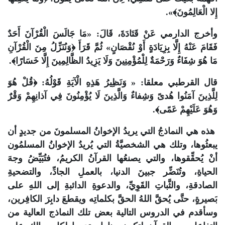
إِلا الْعَالِمُونَ﴾».
وأخرج الدارمي عَنْ قَتَادَةَ، قَالَ: «مَا جَالَسَ الْقُرْآنَ أَحَدٌ
فَقَامَ عَنْهُ إِلَّا بِزِيَادَةٍ أَوْ نُقْصَانٍ» ثُمَّ قَرَأَ ﴿وَنُنَزِّلُ مِنَ الْقُرْآنِ
مَا هُوَ شِفَاءٌ وَرَحْمَةٌ لِلْمُؤْمِنِينَ وَلَا يَزِيدُ الظَّالِمِينَ إِلَّا خَسَارًا﴾.
قال القرطبي معلقا: « وَنَظِيرُ هَذِهِ الْآيَةِ قَوْلُهُ: ﴿قُلْ هُوَ
لِلَّذِينَ آمَنُوا هُدىً وَشِفاءٌ وَالَّذِينَ لَا يُؤْمِنُونَ فِي آذانِهِمْ وَقْرٌ
وَهُوَ عَلَيْهِمْ عَمًى﴾.
هذه هي النماذجُ التي يريدُ الإخوانُ المسلمونَ من جديدٍ أن
يبعثُوها، وتلك هي الشخصيَّةُ التي يُريدُ الإخوانُ المسلمُون
أنْ يُحقِّقوها، والتي يصنعُها القرآنُ الكريمُ، فتُبَيِّضُ وجهَ
الحياةِ، وتُنَضِّر جبينَ الدنيا، بالعملِ الجادِّ، والتضحيةِ
الصادقةِ، والثَّباتِ القَوِيِّ، والدعوةِ الدائبةِ إلى اللهِ على
بَصيرةٍ، حتَّى يُحقَّ اللهُ الحقَّ بكلماتِه ويقطعَ دابِرَ الكافِرين،
وسأقدم في الدروس التالية بعض تلك النماذج العالية من