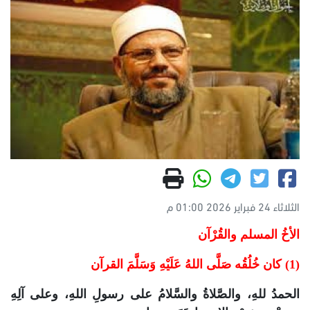
الثلاثاء 24 فبراير 2026 01:00 م
الأخُ المسلم والقُرْآن
(1) كان خُلُقُه صَلَّى اللهُ عَلَيْهِ وَسَلَّمَ القرآن
الحمدُ للهِ، والصَّلاةُ والسَّلامُ على رسولِ اللهِ، وعلى آلِهِ