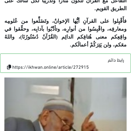
التفاعل مع القرآن لتكون منارا وتدريبا لكل سالك على
الطريق القويم.
فأَقْبِلوا على القرآنِ أيُّها الإخوانُ، وتَضَلَّعوا من عُلومِه
ومعارفِه، واقْبِسُوا من أنوارِه، وتأدَّبُوا بآدابِه، وحقِّقوا في
واقِعِكم معنى هُتافِكم الدائِم (القُرْآنُ دُسْتُورُنَا)، واللهُ
معَكم، ولن يَتِرَكُمْ أعمالَكم.
رابط دائم
https://ikhwan.online/article/272915