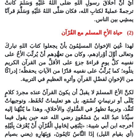
أيْ أنَّ أخلاقَ رسولِ اللهِ صَلَّى اللهُ عَلَيْهِ وَسَلَّمَ كانتْ
ترجمةً عمليةً لكتابِ الله، فكان صَلَّى اللهُ عَلَيْهِ وَسَلَّمَ قرآنًا
يمشِي بين الناس.
(2) حياة الأخِ المسلم مع القُرْآن
لهذا عُنِيَ الإخوانُ المسلِمُونَ بأنْ يجعلوا كتابَ اللهِ تباركَ
وتعالى أوَّلَ أوْرادِهم، وكان من تعهُّدِهم أنْ يُرتِّبَ الأخُ على
نفسِه كلَّ يومٍ قراءةَ جزءٍ على الأقلِّ من القرآن الكريم
يتلُوه؛ كما يُرتِّبُ على نفسِه قدْرًا من الآياتِ يحفظُه؛ إدراكًا
من الإخوانِ لفضْلِ القرآنِ وأثرِه العظيمِ في التربية.
لكنَّ الأخَ المسلمَ لا يقبلُ أن يكونَ القرآنُ عندَه مجردَ كلامٍ
يُتْلَى أو ترنيماتٍ تُسْمَع، بل هو تعليماتٌ تُحْفَظ، وتوجيهاتٌ
تُنَفَّذ، وتربيةٌ تظهرُ في السُّلوكِ والأخلاقِ، وهذا ما يُنَبِّهُنا إليه
سيِّدُنا عبدُ الله بنُ مَسْعُودٍ رضي الله عنه حين يقول فيما
أخرجه ابن أبي شيبة: «يَنْبَغِي لِحَامِلِ الْقُرْآنِ أَنْ يُعْرَفَ بِلَيْلِهِ
(أي بقيام الليل) إذَا النَّاسُ نَائِمُونَ، وَبِنَهَارِهِ (يعني بصيام