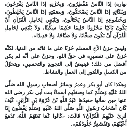
نهاره) إذَا النَّاسُ مُفْطِرُونَ، وَبِحُزْنِهِ إذَا النَّاسُ يَفْرَحُونَ،
وَبِبُكَائِهِ إذَا النَّاسُ يَضْحَكُونَ، وَبِصَمْتِهِ إذَا النَّاسُ يَخْلِطُونَ،
وَبِخُشُوعِهِ إذَا النَّاسُ يَخْتَالُونَ، وَيَنْبَغِي لِحَامِلِ الْقُرْآنِ أَنْ
يَكُونَ بَاكِيًا مَحْزُونًا حَلِيمًا حَكِيمًا سِكِّيتًا، وَلاَ يَنْبَغِي لِحَامِلِ
الْقُرْآنِ أَنْ يَكُونَ صَخَّابًا، وَلاَ صَيَّاحًا، وَلاَ حَدِيدًا».
وليسَ حزنُ الأخِ المسلم حُزنًا على ما فاتَه من الدنيا، لكنَّه
حُزنٌ على تقصيرِه في حقِّ اللهِ، وحزنٌ على أنَّه لم يكن
أفضلَ من ذلك؛ فينهضُ إلى التجويدِ والتحسينِ، ويتحوَّلُ
من الكسلِ والفُتورِ إلى العملِ والنشاط.
وهكذا كان أبو بكر وعمرُ وسائرُ أصحابِ رسولِ الله صَلَّى
اللهُ عَلَيْهِ وَسَلَّمَ كما وصفتْهم أسماءُ بنت أبي بكر رضي الله
عنها حين سألها حفيدُها عَبْدُ اللَّهِ بْنُ عُرْوَةَ بْنِ الزُّبَيْرِ: كَيْفَ
كَانَ أَصْحَابُ رَسُولِ اللَّهِ صَلَّى اللهُ عَلَيْهِ وَسَلَّمَ يَفْعَلُونَ إِذَا
قُرِئَ عَلَيْهِمُ الْقُرْآنُ؟ قَالَتْ: «كَانُوا كَمَا نَعَتَهُمُ اللَّهُ، تَدْمَعُ
أَعْيُنُهُمْ، وَتَقْشَعِرُّ جُلُودُهُمْ».