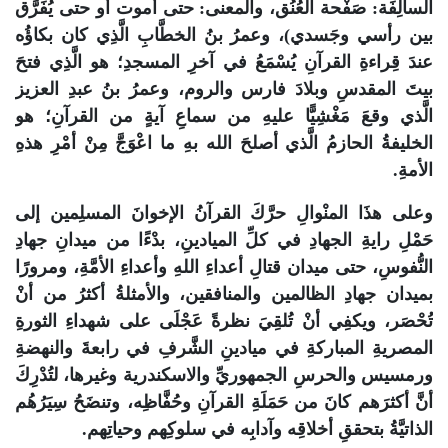
السالِفَة: صَفْحة العُنُق، والمعنى: حتى أموت أو حتى يُفَرَّق
بين رأسي وجَسدي)، وعمرُ بنُ الخطَّابِ الَّذِي كان بكاؤُه
عندَ قِراءةِ القرآنِ يُسْمَعُ في آخرِ المسجدِ؛ هو الَّذِي فتحَ
بيتَ المقدسِ وبلادَ فارس والروم، وعمرُ بنُ عبدِ العزيز
الَّذي وقعَ مَغْشِيًّا عليهِ من سماعِ آيةٍ من القرآنِ؛ هو
الخليفةُ الحازمُ الَّذي أصلحَ الله بهِ ما اعْوَجَّ مِنْ أمْرِ هذهِ
الأمةِ.
وعلى هذَا المنْوالِ حرَّكَ القرآنُ الإخوانَ المسلِمين إلى
حَمْلِ رايةِ الجهادِ في كلِّ الميادينِ، بدْءًا من ميدانِ جهادِ
النُّفوسِ، حتى ميدان قتالِ أعداءِ اللهِ وأعداءِ الأمَّةِ، ومرورًا
بميدان جهادِ الظالمين والمنافقين، والأمثلةُ أكثرُ من أنْ
تُحْصَر، ويكفِي أنْ تُلقِيَ نظرةً عَجْلَى على شهداءِ الثورةِ
المصريةِ المباركةِ في ميادينِ الشَّرفِ في رابعةَ والنهضةِ
ورمسيس والحرسِ الجمهوريِّ والاسكندرية وغيرها، لتُدْرِكَ
أنَّ أكثرَهم كانَ من حَمَلَةِ القرآنِ وحُفَّاظِه، وتنضَحُ سِيَرُهُم
الذاتيَّةُ بتحققِ أخلاقِه وآدابِه في سلوكِهم وحياتِهم.