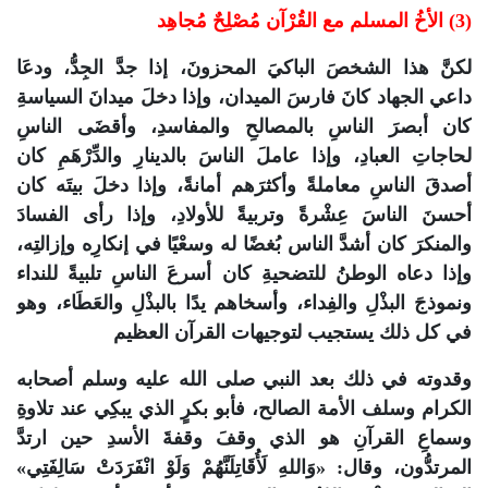
(3) الأخُ المسلم مع القُرْآن مُصْلِحٌ مُجاهِد
لكنَّ هذا الشخصَ الباكيَ المحزونَ، إذا جدَّ الجِدُّ، ودعَا
داعي الجهاد كانَ فارسَ الميدان، وإذا دخلَ ميدانَ السياسةِ
كان أبصرَ الناسِ بالمصالحِ والمفاسدِ، وأقضَى الناسِ
لحاجاتِ العبادِ، وإذا عاملَ الناسَ بالدينارِ والدِّرْهَمِ كان
أصدقَ الناسِ معاملةً وأكثرَهم أمانةً، وإذا دخلَ بيتَه كان
أحسنَ الناسَ عِشْرةً وتربيةً للأولادِ، وإذا رأى الفسادَ
والمنكرَ كان أشدَّ الناس بُغضًا له وسعْيًا في إنكارِه وإزالتِه،
وإذا دعاه الوطنُ للتضحيةِ كان أسرعَ الناسِ تلبيةً للنداء
ونموذجَ البذْلِ والفِداء، وأسخاهم يدًا بالبذْلِ والعَطَاء، وهو
في كل ذلك يستجيب لتوجيهات القرآن العظيم
وقدوته في ذلك بعد النبي صلى الله عليه وسلم أصحابه
الكرام وسلف الأمة الصالح، فأبو بكرٍ الذي يبكِي عند تلاوةِ
وسماعِ القرآنِ هو الذي وقفَ وقفةَ الأسدِ حين ارتدَّ
المرتدُّون، وقال: «وَاللهِ لَأُقَاتِلَنَّهُمْ وَلَوْ انْفَرَدَتْ سَالِفَتِي»