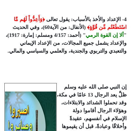
4- الإعداد والأخذ بالأسباب: يقول تعالى
﴿وَأَعِدُّواْ لَهُم مَّا
اسْتَطَعْتُم مِّن قُوَّةٍ﴾
(الأنفال: من الآية60)، وفي الحديث
"
ألا إن القوة الرمي
" (أحمد: 4/157 ومسلم: إمارة: 1917)،
والإعداد يشمل جميع المجالات، من الإعداد الإيماني
والتعبدي والتربوي والجندية، والعلمي والسياسي والمالي.
إن النبي صلى الله عليه وسلم
ظلَّ يعد الرجال 13 عامًا في مكة،
وقد تحملوا الشدائد والابتلاءات،
وهؤلاء الرجال أقاموا دولة
الإسلام في أنفسهم، عقيدةً
وأخلاقًا وعبادةً، قبل أن يقيموها