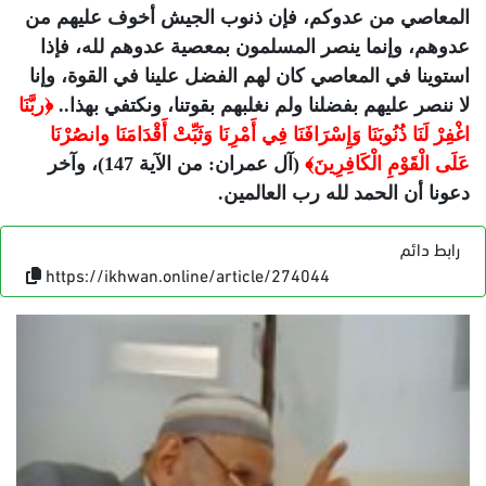
المعاصي من عدوكم، فإن ذنوب الجيش أخوف عليهم من
عدوهم، وإنما ينصر المسلمون بمعصية عدوهم لله، فإذا
استوينا في المعاصي كان لهم الفضل علينا في القوة، وإنا
لا ننصر عليهم بفضلنا ولم نغلبهم بقوتنا، ونكتفي بهذا..
﴿ربَّنَا
اغْفِرْ لَنَا ذُنُوبَنَا وَإِسْرَافَنَا فِي أَمْرِنَا وَثَبِّتْ أَقْدَامَنَا وانصُرْنَا
عَلَى الْقَوْمِ الْكَافِرِينَ﴾
(آل عمران: من الآية 147)، وآخر
دعونا أن الحمد لله رب العالمين.
رابط دائم
https://ikhwan.online/article/274044