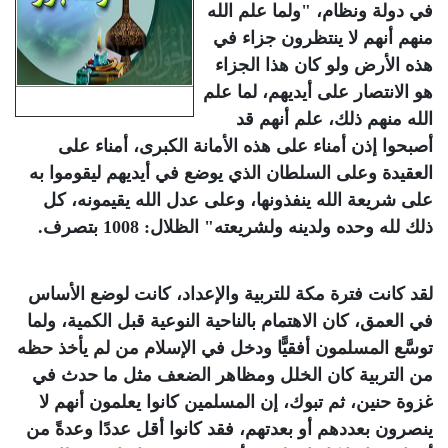
في دولة ونظام، "ولما علم الله
منهم أنهم لا ينتظرون جزاء في
هذه الأرض ولو كان هذا الجزاء
هو الانتصار على أيديهم، لما علم
الله منهم ذلك، علم أنهم قد
أصبحوا إذن أمناء على هذه الأمانة الكبرى، أمناء على
العقيدة وعلى السلطان الذي يوضع في أيديهم ليقوموا به
على شريعة الله ينفذونها، وعلى عدل الله يقيمونه، كل
ذلك لله وحده ولدينه ولشريعته" الظلال: 1008 بتصرف.
لقد كانت فترة مكة للتربية والإعداد، كانت لوضع الأساس
في العمق، كان الاهتمام بالناحية النوعية قبل الكمية، ولما
توسَّع المسلمون أفقيًّا ودخل في الإسلام من لم يأخذ حظه
من التربية كان الخلل ومظاهر الضعف مثل ما حدث في
غزوة حنين، ثم تبوك، إن المسلمين كانوا يعلمون أنهم لا
ينصرون بعددهم أو بعدتهم، فقد كانوا أقل عددًا وعدةً من