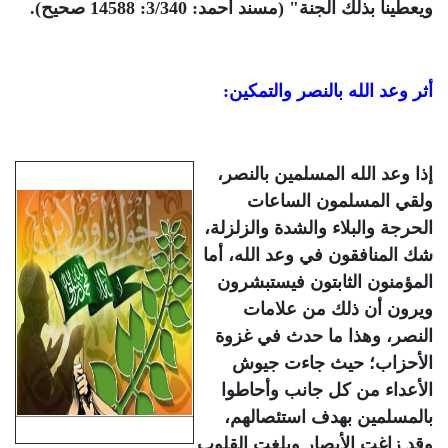
ويعطينا بذلك الجنة" (مسند أحمد: 3/340: 14588 صحيح).
أثر وعد الله بالنصر والتمكين:
إذا وعد الله المسلمين بالنصر،
ولقي المسلمون الساعات
الحرجة والبلاء والشدة والزلزلة،
شك المنافقون في وعد الله، أما
المؤمنون الثابتون فيستبشرون
ويرون أن ذلك من علامات
النصر، وهذا ما حدث في غزوة
الأحزاب؛ حيث جاءت جيوش
الأعداء من كل جانب وأحاطوا
بالمسلمين بهدف استئصالهم،
وقد زاغت الأبصار وبلغت القلوب