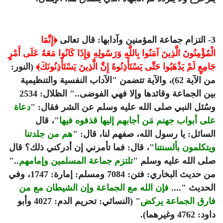
3- التزام جماعة المؤمنين وآدابها: قال تعالى
﴿إِنَّمَا
الْمُؤْمِنُونَ الَّذِينَ آمَنُوا بِاللَّهِ وَرَسُولِهِ وَإِذَا كَانُوا مَعَهُ عَلَى أَمْرٍ
جَامِعٍ لَمْ يَذْهَبُوا حَتَّى يَسْتَأْذِنُوهُ إِنَّ الَّذِينَ يَسْتَأْذِنُونَكَ﴾
(النور:
من الآية 62)، والآية تتضمن "الآداب النفسية والتنظيمية
بين الجماعة وقائدها وإلا فهي الفوضى.." الظلال: 2534
وسُئل النبي صلى الله عليه وسلم عن الشر فقال: "
دعاة
على أبواب جهنم مَن أجابهم إليها قذفوه فيها
"، قال
السائل: يا رسول الله، صفهم لنا، قال: "
هم من جلدتنا
ويتكلمون بألسنتنا
"، قال: فما تأمرني إن أدركني ذلك؟ قال
صلى الله عليه وسلم "
تلتزم جماعة المسلمين وإمامهم
.."
من حديث البخاري: فتن: 7084 ومسلم: إمارة: 1747، وفي
الحديث "....
فإن الله مع الجماعة وإن الشيطان مع من
فارق الجماعة يركض
" (النسائي: تحريم الدم: 4027 وأبو
داود: 4762 وغيرهما).