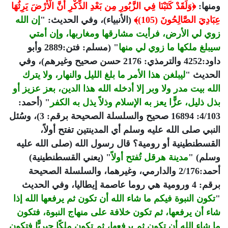
ومنها:
﴿وَلَقَدْ كَتَبْنَا فِي الزَّبُورِ مِن بَعْدِ الذِّكْرِ أَنَّ الْأَرْضَ يَرِثُهَا
عِبَادِيَ الصَّالِحُونَ (105)﴾
(الأنبياء)، وفي الحديث: "
إن الله
زوي لي الأرض، فرأيت مشارقها ومغاربها، وإن أمتي
سيبلغ ملكها ما زوي لي منها
" (مسلم: فتن:2889 وأبو
داود:4252 والترمذي: 2176 حسن صحيح وغيرهم)، وفي
الحديث "
ليبلغن هذا الأمر ما بلغ الليل والنهار، ولا يترك
الله بيت مدر ولا وبر إلا أدخله الله هذا الدين، بعز عزيز أو
بذل ذليل، عزًّا يعز به الإسلام وذلاً يذل به الكفر
" (أحمد:
4/103: 16894 صحيح والسلسلة الصحيحة برقم: 3)، وسُئل
النبي صلى الله عليه وسلم أي المدينتين تفتح أولاً،
القسطنطينية أو رومية؟ قال رسول الله (صلى الله عليه
وسلم) "
مدينة هرقل تُفتح أولا
ً" (يعني القسطنطينية)
أحمد:2/176 والدارمي، وغيرهما، والسلسلة الصحيحة
برقم: 4 ورومية هي روما عاصمة إيطاليا، وفي الحديث
"
تكون النبوة فيكم ما شاء الله أن تكون ثم يرفعها الله إذا
شاء أن يرفعها، ثم تكون خلافة على منهاج النبوة، فتكون
ما شاء الله أن تكون ثم يرفعها، ثم تكون ملكًا جبريًّا فتكون