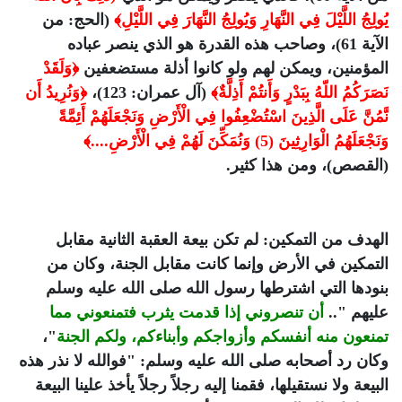
يُولِجُ اللَّيْلَ فِي النَّهَارِ وَيُولِجُ النَّهَارَ فِي اللَّيْلِ﴾
(الحج: من
الآية 61)، وصاحب هذه القدرة هو الذي ينصر عباده
المؤمنين، ويمكن لهم ولو كانوا أذلة مستضعفين
﴿وَلَقَدْ
نَصَرَكُمُ اللّهُ بِبَدْرٍ وَأَنتُمْ أَذِلَّةٌ﴾
(آل عمران: 123)،
﴿وَنُرِيدُ أَن
نَّمُنَّ عَلَى الَّذِينَ اسْتُضْعِفُوا فِي الْأَرْضِ وَنَجْعَلَهُمْ أَئِمَّةً
وَنَجْعَلَهُمُ الْوَارِثِينَ (5) وَنُمَكِّنَ لَهُمْ فِي الْأَرْضِ....﴾
(القصص)، ومن هذا كثير.
الهدف من التمكين: لم تكن بيعة العقبة الثانية مقابل
التمكين في الأرض وإنما كانت مقابل الجنة، وكان من
بنودها التي اشترطها رسول الله صلى الله عليه وسلم
عليهم "..
أن تنصروني إذا قدمت يثرب فتمنعوني مما
تمنعون منه أنفسكم وأزواجكم وأبناءكم، ولكم الجنة
"،
وكان رد أصحابه صلى الله عليه وسلم: "فوالله لا نذر هذه
البيعة ولا نستقيلها، فقمنا إليه رجلاً رجلاً يأخذ علينا البيعة