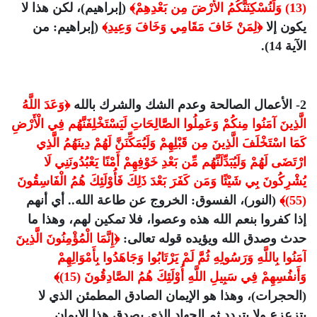
(13) وَلَنُسْكِنَنَّكُمُ الأَرْضَ مِن بَعْدِهِمْ﴾
(إبراهيم)، لكن هذا لا
يكون إلا
﴿لِمَنْ خَافَ مَقَامِي وَخَافَ وَعِيدِ﴾
(إبراهيم: من
الآية 14).
2- الأعمال الصالحة وعدم الشك والشرك بالله
﴿وَعَدَ اللَّهُ
الَّذِينَ آمَنُوا مِنكُمْ وَعَمِلُوا الصَّالِحَاتِ لَيَسْتَخْلِفَنَّهُم فِي الْأَرْضِ
كَمَا اسْتَخْلَفَ الَّذِينَ مِن قَبْلِهِمْ وَلَيُمَكِّنَنَّ لَهُمْ دِينَهُمُ الَّذِي
ارْتَضَى لَهُمْ وَلَيُبَدِّلَنَّهُم مِّن بَعْدِ خَوْفِهِمْ أَمْنًا يَعْبُدُونَنِي لَا
يُشْرِكُونَ بِي شَيْئًا وَمَن كَفَرَ بَعْدَ ذَلِكَ فَأُوْلَئِكَ هُمُ الْفَاسِقُونَ
(55)﴾
(النور)، الفسوق: الخروج عن طاعة الله.. أي أنهم
إذا كفروا بنعم الله هذه وعصوا، فلا تمكين لهم، وهذا ما
حدث وصدق الله ويؤيده قوله تعالى:
﴿إِنَّمَا الْمُؤْمِنُونَ الَّذِينَ
آمَنُوا بِاللَّهِ وَرَسُولِهِ ثُمَّ لَمْ يَرْتَابُوا وَجَاهَدُوا بِأَمْوَالِهِمْ
وَأَنفُسِهِمْ فِي سَبِيلِ اللَّهِ أُوْلَئِكَ هُمُ الصَّادِقُونَ (15)﴾
(الحجرات)، وهذا هو الإيمان الصادق المطمئن الذي لا
يتزعزع ولا يتردد ثم الجهاد الذي يصدق هذا الإيمان.