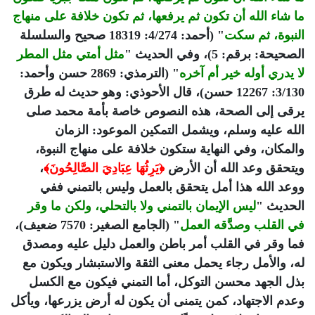
ما شاء الله أن تكون ثم يرفعها، ثم تكون خلافة على منهاج
النبوة، ثم سكت
" (أحمد: 4/274: 18319 صحيح والسلسلة
الصحيحة: برقم: 5)، وفي الحديث "
مثل أمتي مثل المطر
لا يدري أوله خير أم آخره
" (الترمذي: 2869 حسن وأحمد:
3/130: 12267 حسن)، قال الأحوذي: وهو حديث له طرق
يرقى إلى الصحة، هذه النصوص خاصة بأمة محمد صلى
الله عليه وسلم، ويشمل التمكين الموعود: الزمان
والمكان، وفي النهاية ستكون خلافة على منهاج النبوة،
ويتحقق وعد الله أن الأرض
﴿يَرِثُهَا عِبَادِيَ الصَّالِحُونَ﴾
،
ووعد الله هذا أمل يتحقق بالعمل وليس بالتمني ففي
الحديث "
ليس الإيمان بالتمني ولا بالتحلي، ولكن ما وقر
في القلب وصدَّقه العمل
" (الجامع الصغير: 7570 ضعيف)،
فما وقر في القلب أمر باطن والعمل دليل عليه ومصدق
له، والأمل رجاء يحمل معنى الثقة والاستبشار ويكون مع
بذل الجهد محسن التوكل، أما التمني فيكون مع الكسل
وعدم الاجتهاد، كمن يتمنى أن يكون له أرض يزرعها، ويأكل