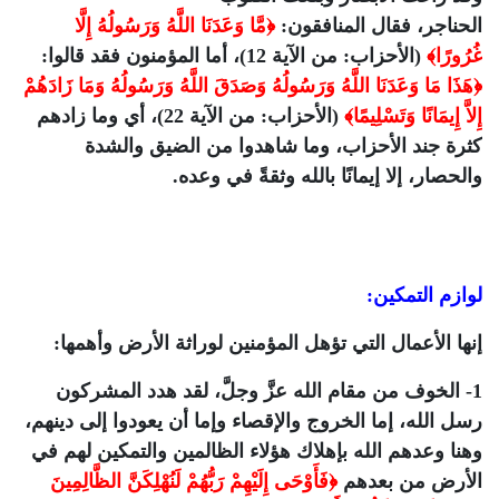
الحناجر، فقال المنافقون:
﴿مَّا وَعَدَنَا اللَّهُ وَرَسُولُهُ إِلَّا
غُرُورًا﴾
(الأحزاب: من الآية 12)، أما المؤمنون فقد قالوا:
﴿هَذَا مَا وَعَدَنَا اللَّهُ وَرَسُولُهُ وَصَدَقَ اللَّهُ وَرَسُولُهُ وَمَا زَادَهُمْ
إِلاَّ إِيمَانًا وَتَسْلِيمًا﴾
(الأحزاب: من الآية 22)، أي وما زادهم
كثرة جند الأحزاب، وما شاهدوا من الضيق والشدة
والحصار، إلا إيمانًا بالله وثقةً في وعده.
لوازم التمكين:
إنها الأعمال التي تؤهل المؤمنين لوراثة الأرض وأهمها:
1- الخوف من مقام الله عزَّ وجلَّ، لقد هدد المشركون
رسل الله، إما الخروج والإقصاء وإما أن يعودوا إلى دينهم،
وهنا وعدهم الله بإهلاك هؤلاء الظالمين والتمكين لهم في
الأرض من بعدهم
﴿فَأَوْحَى إِلَيْهِمْ رَبُّهُمْ لَنُهْلِكَنَّ الظَّالِمِينَ