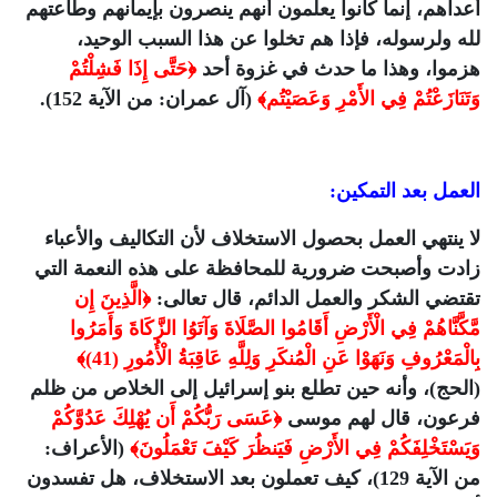
أعداهم، إنما كانوا يعلمون أنهم ينصرون بإيمانهم وطاعتهم
لله ولرسوله، فإذا هم تخلوا عن هذا السبب الوحيد،
هزموا، وهذا ما حدث في غزوة أحد
﴿حَتَّى إِذَا فَشِلْتُمْ
وَتَنَازَعْتُمْ فِي الأَمْرِ وَعَصَيْتُم﴾
(آل عمران: من الآية 152).
العمل بعد التمكين:
لا ينتهي العمل بحصول الاستخلاف لأن التكاليف والأعباء
زادت وأصبحت ضرورية للمحافظة على هذه النعمة التي
تقتضي الشكر والعمل الدائم، قال تعالى:
﴿الَّذِينَ إِن
مَّكَّنَّاهُمْ فِي الْأَرْضِ أَقَامُوا الصَّلَاةَ وَآتَوُا الزَّكَاةَ وَأَمَرُوا
بِالْمَعْرُوفِ وَنَهَوْا عَنِ الْمُنكَرِ وَلِلَّهِ عَاقِبَةُ الْأُمُورِ (41)﴾
(الحج)، وأنه حين تطلع بنو إسرائيل إلى الخلاص من ظلم
فرعون، قال لهم موسى
﴿عَسَى رَبُّكُمْ أَن يُهْلِكَ عَدُوَّكُمْ
وَيَسْتَخْلِفَكُمْ فِي الأَرْضِ فَيَنظُرَ كَيْفَ تَعْمَلُونَ﴾
(الأعراف:
من الآية 129)، كيف تعملون بعد الاستخلاف، هل تفسدون