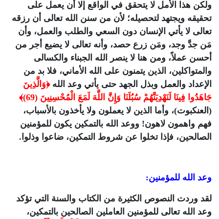
ولكن هذا الأمل لا يتحقق في الواقع إلا أن يعمل على
تحقيقه ويجتهد لتحصيله؛ لأن من سنن الله تعالى أن رزقه
تعالى لا يأتي الإنسان دون السعي والطلب والعمل، وأن
مَن جدَّ وجد، ومَن زرع حصد، وأنه تعالى لا يضيع أجر من
أحسن عملاً، ومن هنا لا ينصر الله الجبناء والكسالى
والمتواكلين، الذين يتمنون على الله الأماني، فلا بد من
الإعداد والعمل وبذل الجهد حتى يأتي وعد الله
﴿وَالَّذِينَ
جَاهَدُوا فِينَا لَنَهْدِيَنَّهُمْ سُبُلَنَا وَإِنَّ اللَّهَ لَمَعَ الْمُحْسِنِينَ (69)﴾
(العنكبوت)، وأما الذين لا يعملون ولا يأخذون بالأسباب،
فهم واهمون لاهون! ووعد الله بالتمكين يكون للمؤمنين
الصالحين، فإذا تخلوا عن شروط التمكين، ضاعوا وذلوا.
وعد الله للمؤمنين:
لقد وردت النصوص الكثيرة من الكتاب والسنة التي تؤكد
وعد الله تعالى للمؤمنين العاملين الصالحين بالتمكين،