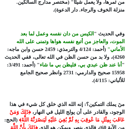
من ثمرها، ولا يعمل شيئًا" (مختصر مدارج السالكين.
منزلة الخوف والرجاء. دار الدعوة).
وفي الحديث "
الكيس من دان نفسه وعمل لما بعد
الموت، والعاجز من أتبع نفسه هواها وتمنى على الله
الأماني"
(أحمد: 4/124 والترمذي: 2459 حسن وابن ماجه:
4260)، ولا بد من حسن الظن في الله تعالى، ففي الحديث
"
أنا عند ظن عبدي بي، فليظن بي ما شاء
" (أحمد: 3/491:
15958 صحيح والدارمي: 2731 وانظر صحيح الجامع
للألباني: 4/115).
منَ يملك التمكين؟: إنه الله الذي خلق كل شيء في هذا
الوجود، والقادر على أن يولج الليل في النهار،
﴿ذَلِكَ وَمَنْ
عَاقَبَ بِمِثْلِ مَا عُوقِبَ بِهِ ثُمَّ بُغِيَ عَلَيْهِ لَيَنصُرَنَّهُ اللَّهُ﴾
(الحج:
من الآية 60)، فالذي ينصر ويمكن هو الذي
﴿ذَلِكَ بِأَنَّ اللَّهَ