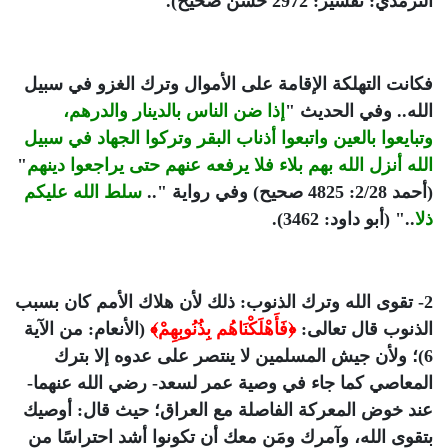
الترمذي: تفسير: 2972 حسن صحيح).
فكانت التهلكة الإقامة على الأموال وترك الغزو في سبيل
الله.. وفي الحديث "
إذا ضن الناس بالدينار والدرهم،
وتبايعوا بالعين واتبعوا أذناب البقر وتركوا الجهاد في سبيل
الله أنزل الله بهم بلاء فلا يرفعه عنهم حتى يراجعوا دينهم
"
(أحمد 2/28: 4825 صحيح) وفي رواية "..
سلط الله عليكم
ذلا
.." (أبو داود: 3462).
2- تقوى الله وترك الذنوب: ذلك لأن هلاك الأمم كان بسبب
الذنوب قال تعالى:
﴿فَأَهْلَكْنَاهُم بِذُنُوبِهِمْ﴾
(الأنعام: من الآية
6)؛ ولأن جيش المسلمين لا ينتصر على عدوه إلا بترك
المعاصي كما جاء في وصية عمر لسعد- رضي الله عنهما-
عند خوض المعركة الفاصلة مع العراق؛ حيث قال: أوصيك
بتقوى الله، وآمرك ومَن معك أن تكونوا أشد احتراسًا من