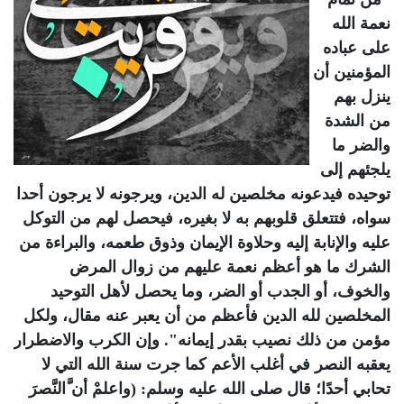
نعمة الله
على عباده
المؤمنين أن
ينزل بهم
من الشدة
والضر ما
يلجئهم إلى
توحيده فيدعونه مخلصين له الدين، ويرجونه لا يرجون أحدا
سواه، فتتعلق قلوبهم به لا بغيره، فيحصل لهم من التوكل
عليه والإنابة إليه وحلاوة الإيمان وذوق طعمه، والبراءة من
الشرك ما هو أعظم نعمة عليهم من زوال المرض
والخوف، أو الجدب أو الضر، وما يحصل لأهل التوحيد
المخلصين لله الدين فأعظم من أن يعبر عنه مقال، ولكل
مؤمن من ذلك نصيب بقدر إيمانه". وإن الكرب والاضطرار
يعقبه النصر في أغلب الأعم كما جرت سنة الله التي لا
تحابي أحدًا؛ قال صلى الله عليه وسلم: (واعلمْ أن َّالنَّصرَ