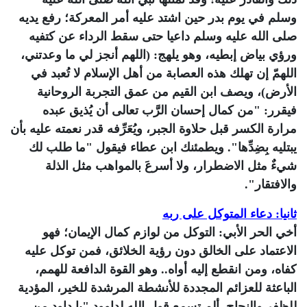
وسلم في يوم بدر حين اشتد عليه أمر المعركة؛ رفع يديه
صلى الله عليه وسلم داعيا حتى سقط الرداء عن كتفيه
ورؤي بياض إبطيه، وهو يلهج: (اللهم أنجز لي ما وعدتني،
اللهمّ إن تهلك هذه العصابة من أهل الإسلام لا تُعبد في
الأرض)، ويصف ابن القيم من عمق التجربة الروحانية
فيقرر: "من كمال إحسان الرَّب تعالى أن يُذيق عبده
مرارة الكسر قبل حلاوة الجبر، ويُعَرِّفه قدر نعمته عليه بأن
يبتليه بِضِدِّها". ويطمئنك ابن عطاء فيقول "ما طلب لك
شيءٌ مثل الاضطرار، ولا أسرعَ بالمواهب مثل الذلة
والافتقار".
ثانيا: دعاء المتوكل على ربه
أخي الحر الأبي: التوكل من لوازم كمال الإيمان؛ فهو
الاعتماد على الخالق دون رؤية الخلائق، فمن توكل عليه
كفاه، ومن انقطع إليه أواه.. وهو القوة الدافعة للهمم،
الباعثة للعزائم المجددة للأنشطة المرشدة للخير، المؤدية
للظفر والنجاح. ألم تسمع قول الله لداوود "يا داود من