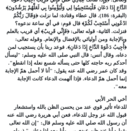
الدَّاعِ إِذَا دَعَانِ فَلْيَسْتَجِيبُوا لِي وَلْيُؤْمِنُوا بِي لَعَلَّهُمْ يَرْشُدُونَ﴾
(البقرة: 186). قال عطاء وقتادة: لما نزلت ﴿وَقَالَ رَبُّكُمُ
ادْعُونِي أَسْتَجِبْ لَكُمْ﴾ قال قوم: في أي ساعة ندعوه؟
فنزلت. الثانية- قوله تعالى: ﴿فَإِنِّي قَرِيبٌ﴾ أي قريب بالعلم
وبالإجابة ومن أوليائي بالإفضال والإنعام. وقوله تعالى:
﴿أُجِيبُ دَعْوَةَ الدَّاعِ إِذَا دَعَانِ﴾. فوعد ربنا بأن يستجيب لمن
دعاه، وقال أنس: قال النبي صلى الله عليه وسلم: "ليسأل
أحدكم ربه حاجته كلها حتى يسأله شسع نعله إذا انقطع".
وقد كان عمر رضي الله عنه يقول: "أنا لا أحمل همّ الإجابة
إنما أحمل همّ الدعاء. فإذا ألهمت الدعاء كانت الإجابة
معه".
أخي الحر الأبي
للدعاء تأثير قوي عند من يحسن الظن بالله واستشعار
قبول الله عز وجل للدعاء، فعن أبي هريرة رضي الله عنه
أن رسول الله صلي الله عليه وسلم قال: "إن الله تعالى
يقول: أنا عند ظن عبدي بي، وأنا معه إذا دعاني" (رواه