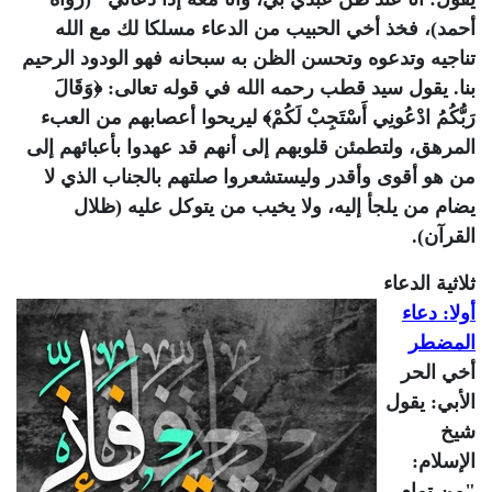
أحمد)، فخذ أخي الحبيب من الدعاء مسلكا لك مع الله
تناجيه وتدعوه وتحسن الظن به سبحانه فهو الودود الرحيم
بنا. يقول سيد قطب رحمه الله في قوله تعالى: ﴿وَقَالَ
رَبُّكُمُ ادْعُونِي أَسْتَجِبْ لَكُمْ﴾ ليريحوا أعصابهم من العبء
المرهق، ولتطمئن قلوبهم إلى أنهم قد عهدوا بأعبائهم إلى
من هو أقوى وأقدر وليستشعروا صلتهم بالجناب الذي لا
يضام من يلجأ إليه، ولا يخيب من يتوكل عليه (ظلال
القرآن).
ثلاثية الدعاء
أولا: دعاء
المضطر
أخي الحر
الأبي: يقول
شيخ
الإسلام:
"من تمام