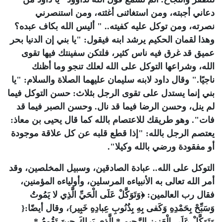
دعاني أجبته، ومن استغاثنى أغثته، ومن استنصرني
نصرته، ومن توكل عليه كفيته.. " أليس الله بكاف عبده؟
وهذا لقمان الحكيم يرشد ابنه فيقول: "يا بني إن الدنيا بحر
عميق قد غرق فيه ناس كثير، فلتكن سفينتك فيها تقوى
الله، وشراعها التوكل على الله لعلك تنجو وما أظنك
ناجيًا." وقال داود لابنه سليمان عليهما الصلاة والسلام: "يا
بني إنما يستدل على تقوى الرجل بثلاث: حسن التوكل فيما
لم ينل، وحسن الرضا فيما قد نال. وحسن الصبر فيما قد
فات". وهو طريقك للاعتصام بالله كما قال يحيى بن معاذ:
يعتصم الرجل بالله: "إذا قطع قلبه عن كل علاقة موجودة
أو مفقودة ورضي بالله وكيلا".
التوكل على الله.. عبادة الصادقين، وسبيل المخلصين، وقد
أمر الله تعالى به الأنبياءه المرسلين، وأولياءه المؤمنين،
فقال رب العالمين: ﴿وَتَوَكَّلْ عَلَى الْحَيِّ الَّذِي لا يَمُوتُ
وَسَبِّحْ بِحَمْدِهِ وَكَفى بِهِ بِذُنُوبِ عِبادِهِ خَبِير}، وقال أيضًا:{
وَتَوَكَّلْ عَلَى الْعَزِيزِ الرَّحِيمِ * الَّذِي يَراكَ حِينَ تَقُومُ *