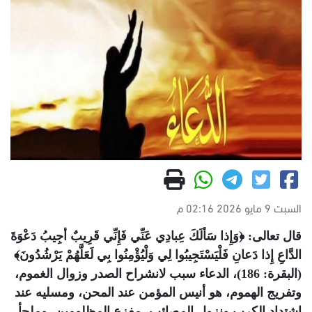
السبت 9 مايو 2026 02:16 م
قال تعالى: ﴿وَإِذا سَأَلَكَ عِبادِي عَنِّي فَإِنِّي قَرِيبٌ أُجِيبُ دَعْوَةَ
الدَّاعِ إِذا دَعانِ فَلْيَسْتَجِيبُوا لِي وَلْيُؤْمِنُوا بِي لَعَلَّهُمْ يَرْشُدُونَ﴾
(البقرة: 186)، الدعاء سبب لانشراح الصدر وزوال الغموم،
وتفريج الهموم، هو أنيس المؤمن عند المحن، ومسليه عند
اشتداد الكرب ونزول المصائب، مفزع المظلومين، وملجأ