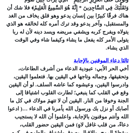
وَتَقَلُّبَكَ فِي السَّاجِدِينَ * إِنَّهُ هُوَ السَّمِيعُ الْعَلِيمُ﴾ فلا شك أن
هناك فرقًا كبيرًا بين إنسان يدعو وهو قلق يخاف من الغد
والمستقبل، وآخر يدعو وقد ترك أمره كله لخالقه هو الذي
يتولاه ويفرج كربه ويشفي مريضه ويسد دينه لأن له ربا
يتولى الأمر كله يفعل ما يشاء وكيفما شاء وفي الوقت
الذي يشاء.
ثالثا دعاء الموقنين بالإجابة
أخي الحر الأبي: عبودية الدعاء من أشرف الطاعات،
وتحقيقها، وجماله وتاجها في اليقين بها. فتعلموا اليقين،
وادرسوا اليقين، وعيشوه كما عاشه السلف. لو أن اليقين
وقع في القلب كما ينبغي؛ لطارت القلوب اشتياقا إلى
الجنة وخوفا من النار. اليقين أن لا تتهمَ مولاك في كل ما
أصابك أو نزل بك ورسول الله يأمرنا في الدعاء …( ادعوا
الله وأنتم موقنون بالإجابة، واعلموا أن الله لا يستجيب
دعاءً، من قلب غافل لاهٍ) فمن اليقين حضور القلب،
ويقظةَ الروح، والإقبال بصدق واشتياق والطمع في كرم