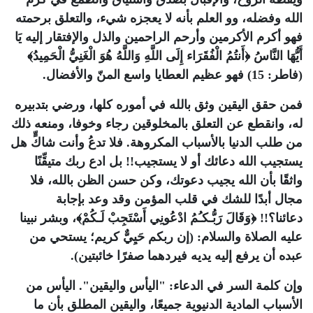
الله وفضله، وو العلم بأنه لا يعجزه شيء، والتعلق برحمته
فهو أكرم الأكرمين وأرحم الراحمين والذل والإفتقار إليه يَا
أَيُّهَا النَّاسُ ﴿أَنتُمُ الْفُقَرَاء إِلَى اللَّهِ وَاللَّهُ هُوَ الْغَنِيُّ الْحَمِيدُ﴾
(فاطر: 15) فهو عظيم العطايا ‏واسع المنّ والأفضال.
فمن حقق اليقين وثق بالله في أموره كلها، ورضي بتدبيره
له، وانقطع عن التعلق بالمخلوقين رجاء وخوفا، ومنعه ذلك
من طلب الدنيا بالأسباب المكروهة. فلا تدعُ وأنت شاكٍّ هل
يستجيب الله دعائك أو لا يستجيب!! بل ادع ربك متيقِّنًا
واثقًا بأن الله يجيب دعوتك، وكن حسن الظن بالله، فلا
مجال أبدًا للشك في قلب المؤمن وقد وعد بإجابة
دعائنا؟!! ﴿وَقَالَ رَبُّـكـُمُ ادْعُونِي أَسْتَجِبْ لَـكُمْ﴾، وبشر نبينا
عليه الصلاة والسلام: (إن ربكم حَيِيٌّ كريم؛ يستحي من
عبده أن يرفع إليه يديه فيردهما صفرًا خائبتين).
وإن كلمة السر في الدعاء: "اليأس واليقين". اليأس من
الأسباب المادية الدنيوية جميعًا، واليقين المطلق بأن ما