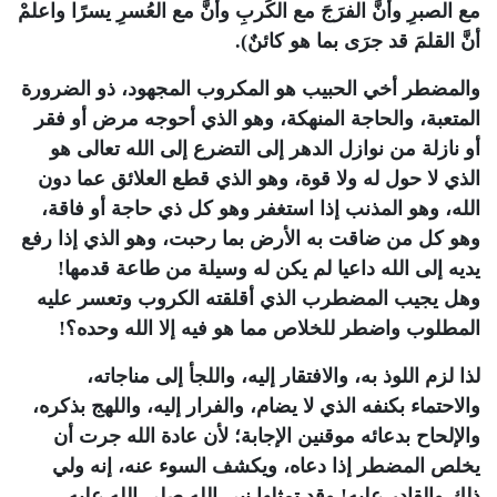
مع الصبرِ وأنَّ الفرَجَ مع الكَربِ وأنَّ مع العُسرِ يسرًا واعلمْ
أنَّ القلمَ قد جرَى بما هو كائنٌ).
والمضطر أخي الحبيب هو المكروب المجهود، ذو الضرورة
المتعبة، والحاجة المنهكة، وهو الذي أحوجه مرض أو فقر
أو نازلة من نوازل الدهر إلى التضرع إلى الله تعالى هو
الذي لا حول له ولا قوة، وهو الذي قطع العلائق عما دون
الله، وهو المذنب إذا استغفر وهو كل ذي حاجة أو فاقة،
وهو كل من ضاقت به الأرض بما رحبت، وهو الذي إذا رفع
يديه إلى الله داعيا لم يكن له وسيلة من طاعة قدمها!
وهل يجيب المضطرب الذي أقلقته الكروب وتعسر عليه
المطلوب واضطر للخلاص مما هو فيه إلا الله وحده؟!
لذا لزم اللوذ به، والافتقار إليه، واللجأ إلى مناجاته،
والاحتماء بكنفه الذي لا يضام، والفرار إليه، واللهج بذكره،
والإلحاح بدعائه موقنين الإجابة؛ لأن عادة الله جرت أن
يخلص المضطر إذا دعاه، ويكشف السوء عنه، إنه ولي
ذلك والقادر عليه! وقد تمثلها نبي الله صلى الله عليه