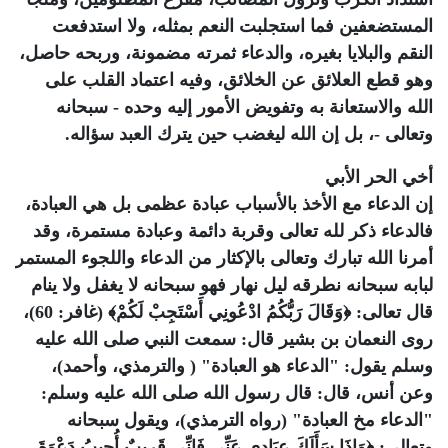
المستضعفين فما استجلبت النعم بمثله، ولا استدفعت
النقم والبلايا بغيره، والدعاء ثمرته مضمونة، وربحه حاصل،
وهو قطع العلائق عن الخلائق، وفيه اعتماد القلب على
الله والاستعانة به وتفويض الأمور إليه وحده - سبحانه
وتعالى -، بل إن الله ليغضب حين يترك العبد سؤاله.
أخي الحر الأبي
إن الدعاء مع الأخذ بالأسباب عبادة عظمى بل هي العبادة،
فالدعاء ذكر لله تعالى وقربة دائمة وعبادة مستمرة، وقد
أمرنا الله تبارك وتعالى بالإكثار من الدعاء واللجوء المستمر
لبابه سبحانه نطرقه ليل نهار فهو سبحانه لا يغفل ولا ينام
قال تعالى: ﴿وَقَالَ رَبُّكُمُ ادْعُونِي أَسْتَجِبْ لَكُمْ﴾ (غافر: 60)،
روى النعمان بن بشير قال: سمعت النبي صلى الله عليه
وسلم يقول: "الدعاء هو العبادة" ( والترمذي، وأحمد)،
وعن أنس، قال: قال رسول الله صلى الله عليه وسلم:
"الدعاء مخ العبادة" (رواه الترمذي)، ويقول سبحانه
وتعالى: ﴿وَإِذَا سَأَلَكَ عِبَادِي عَنِّي فَإِنِّي قَرِيبٌ أُجِيبُ دَعْوَةَ