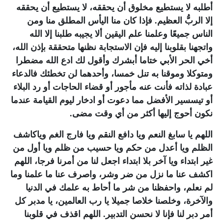
أطلبه لا يستطيع مخلوق أن يحققه، لا يستطيع أن يحققه
إلا الربُّ العظيم. فإذا كان منا اليأس المطلق منا ومن
الناس جميعًا وعلمنا علم اليقين ألا يجيبه طلبنا إلا الله
واتجهنا بقلوبنا إليه فإن الاستجابة نظنها متحققة بإذن الله،
أخي الحر الأبي ختاما أبشرك وأقول لك ادع الله مضطرا
ومتوكلا وموقنا به تنل خمسا، وأحدهما لن تخطئك فالدعاء
عبادة لذاته فأنت عنه مأجور أو قضاء الحاجات أو رد البلاء
أو تيسسير الأفضل مما دعوت أو ادخار ليوم القيامة عندما
نكون أحوج إليها أكثر من أي وقت مضى.
اللهم يا سابغ النعم ويا دافع النقم ويا فارج الغم وياكاشف
الظلم ويا أعدل من حكم ويا حسيب من ظلم ويا أول من
غير ابتداء ويا آخر بلا ابتداء اجعل لنا من أمرنا فرجا، اللهم
اكشف عنا ما نزل من ضر وشر، واصرف عنا ما علمنا وما
لم نعلم، واحفظنا من شر ما أحاط به علمك في الدنيا
والآخرة، وخلصنا خلاصا جميلا يا رب العالمين، يا مدبر كل
أمر دبر لنا فإنا لا نحسن التدبير. اللهم اقذف في قلوبنا