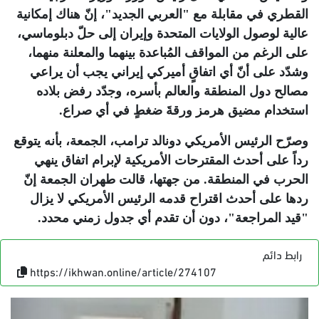
القطري في مقابلة مع "العربي الجديد"، إنّ هناك إمكانية
عالية لوصول الولايات المتحدة وإيران إلى حلّ دبلوماسي،
على الرغم من المواقف المُباعدة بينهما والمعلنة منهما،
وشدّد على أنّ أي اتفاقٍ أميركي إيراني يجب أن يراعي
مصالح دول المنطقة والعالم بأسره، وجدّد رفض بلاده
استخدام مضيق هرمز ورقةَ ضغطٍ في أي صراع.
وصرّح الرئيس الأمريكي دونالد ترامب، الجمعة، بأنه يتوقع
رداً على أحدث المقترحات الأمريكية لإبرام اتفاق ينهي
الحرب في المنطقة. من جهتها، قالت طهران الجمعة إنّ
ردها على أحدث اقتراح قدمه الرئيس الأمريكي لا يزال
"قيد المراجعة"، دون أن تقدم أي جدول زمني محدد
.
رابط دائم
https://ikhwan.online/article/274107