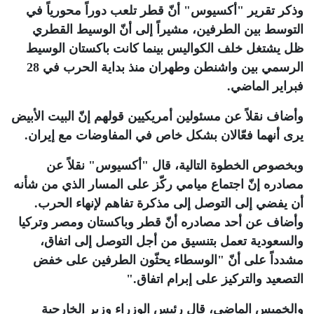
وذكر تقرير "أكسيوس" أنّ قطر تلعب دوراً محورياً في
التوسط بين الطرفين، مشيراً إلى أنّ الوسيط القطري
ظل يشتغل خلف الكواليس بينما كانت باكستان الوسيط
الرسمي بين واشنطن وطهران منذ بداية الحرب في 28
فبراير الماضي.
وأضاف نقلاً عن مسئولين أمريكيين قولهم إنّ البيت الأبيض
يرى أنهما فعّالان بشكل خاص في المفاوضات مع إيران.
وبخصوص الخطوة التالية، قال "أكسيوس" نقلاً عن
مصادره إنّ اجتماع ميامي ركّز على المسار الذي من شأنه
أن يفضي إلى التوصل إلى مذكرة تفاهم لإنهاء الحرب.
وأضاف عن أحد مصادره أنّ قطر وباكستان ومصر وتركيا
والسعودية تعمل بتنسيق من أجل التوصل إلى اتفاق،
مشدداً على أنّ "الوسطاء يحثّون الطرفين على خفض
التصعيد والتركيز على إبرام اتفاق
".
والخميس الماضي، قال رئيس الوزراء وزير الخارجية