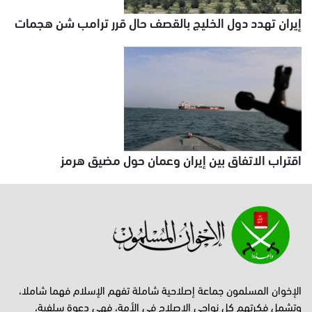
إيران تهدد دول الخليج بالقصف حال قرر ترامب شن هجمات
اقتراب الاتفاق بين إيران وعمان حول مضيق هرمز
الإخوان المسلمون جماعة إصلاحية شاملة تفهم الإسلام فهما شاملا،
وتشمل فكرتهم كل نواحي الإصلاح في الأمة، فهي دعوة سلفية،