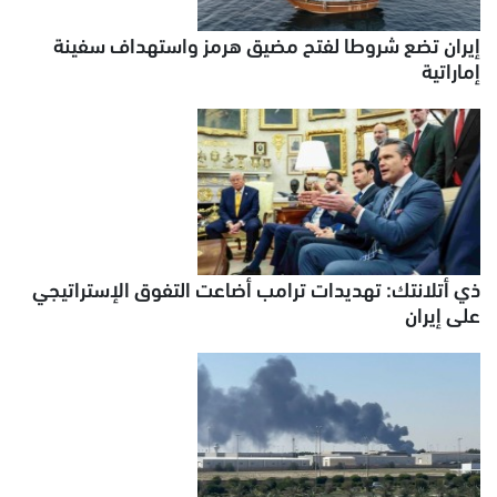
إيران تضع شروطا لفتح مضيق هرمز واستهداف سفينة
إماراتية
ذي أتلانتك: تهديدات ترامب أضاعت التفوق الإستراتيجي
على إيران