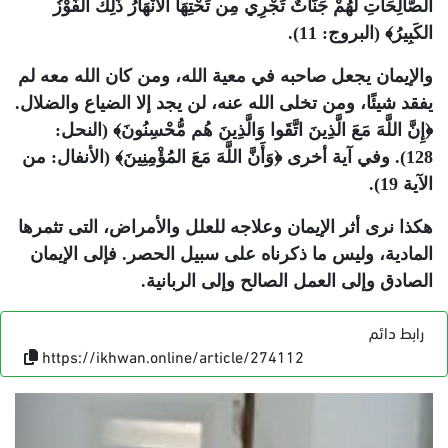
الصَّالِحَاتِ لَهُمْ جَنَّاتٌ تَجْرِي مِن تَحْتِهَا الأَنْهَارُ ذَلِكَ الفَوْزُ
الكَبِيرُ﴾ (البروج: 11).
والإيمان يجعل صاحبه في معية الله، ومن كان الله معه لم
يفقد شيئًا، ومن تخلى الله عنه، لن يجد إلا الضياع والضلال.
﴿إِنَّ اللَّهَ مَعَ الَّذِينَ اتَّقَوا وَالَّذِينَ هُم مُّحْسِنُونَ﴾ (النحل:
128). وفي آية أخرى ﴿وَأَنَّ اللَّهَ مَعَ المُؤْمِنِينَ﴾ (الأنفال: من
الآية 19).
هكذا نرى أثر الإيمان وعلاجه للعلل والأمراض، التى تثمرها
المادية، وليس ما ذكرناه على سبيل الحصر. فإلى الإيمان
الصادق وإلى العمل الصالح وإلى الربانية.
رابط دائم
https://ikhwan.online/article/274112