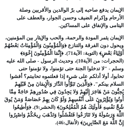
الإيمان يدفع صاحبه إلى برّ الوالدين والأقربين وصلة
الأرحام وإكرام الضيف وحسن الجوار، والعطف على
اليتامى والإنفاق على المساكين.
الإيمان يثمر المودة والرحمة، والحب والإيثار بين المؤمنين،
ويحول دون الفرقة والتنازع ﴿وَالْمُؤْمِنُونَ وَالْمُؤْمِنَاتُ بَعْضُهُمْ
أَوْلِيَاءُ بَعْضٍ﴾ (التوبة: الآية71). ﴿إِنَّمَا الْمُؤْمِنُونَ إِخْوَة﴾
(الحجرات: من الآية10)، وحديث الرسول - صلى الله عليه
وسلم - "لا تدخلوا الجنة حتى تؤمنوا، ولا تؤمنوا حتى
تحابوا، أولا أدلكم على شيء إذا فعلتموه تحاببتم؟ أفشوا
السلام بينكم". ﴿وَالَّذِينَ تَبَوَّأُوا الدَّارَ وَالْإِيمَانَ مِنْ قَبْلِهِمْ
يُحِبُّونَ مَنْ هَاجَرَ إِلَيْهِمْ وَلا يَجِدُونَ فِي صُدُورِهِمْ حَاجَةً مِمَّا
أُوتُوا وَيُؤْثِرُونَ عَلَى أَنْفُسِهِمْ وَلَوْ كَانَ بِهِمْ خَصَاصَةٌ وَمَنْ يُوقَ
شُحَّ نَفْسِهِ فَأُولَئِكَ هُمُ الْمُفْلِحُونَ﴾ (الحشر:9). ﴿وَأَطِيعُوا
اللَّهَ وَرَسُولَهُ وَلا تَنَازَعُوا فَتَفْشَلُوا وَتَذْهَبَ رِيحُكُمْ وَاصْبِرُوا
إِنَّ اللَّهَ مَعَ الصَّابِرِينَ﴾ (لأنفال:46).