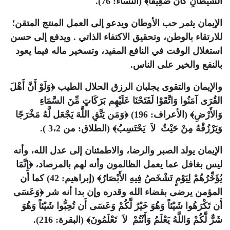
الشَّيْطَانِ كَانَ ضَعِيفاً﴾ (النساء: 76).
الإيمان يثمر حب الأوطان ويدعو إلى العمل المنتج المتقن؛
للارتقاء بالوطن، وتحقيق الاكتفاء الذاتي . ويدفع إلى حسن
استغلال الوقت في النافع المفيد، وتسخير ماله فيما يعود
بالنفع والخير على الناس.
والإيمان والتقوى يجلبان الرزق الحلال الطيب ﴿وَلَوْ أَنَّ أَهْلَ
القُرَى آمَنُوا وَاتَّقَوْا لَفَتَحْنَا عَلَيْهِم بَرَكَاتٍ مِّنَ السَّمَاءِ
وَالأَرْضِ﴾ (الأعراف: 196) ﴿وَمَن يَتَّقِ اللَّهَ يَجْعَل لَّهُ مَخْرَجًا
وَيَرْزُقْهُ مِنْ حَيْثُ لاَ يَحْتَسِبُ﴾ (الطلاق: من 3،2 ).
الإيمان يولد الصبر والرضا، والاطمئنان إلى عدل الله، وأنه
ليس بغافل عما يعمل الظالمون وأنه لهم بالمرصاد، ﴿إِنَّمَا
يُؤَخِّرُهُمْ لِيَوْمٍ تَشْخَصُ فِيهِ الأَبْصَارُ﴾ (إبراهيم: 42) كما أن
المؤمن يرضى بقضاء الله وقدره وإن بدا أنه شر ﴿وَعَسَى
أَن تَكْرَهُوا شَيْئاً وَهُوَ خَيْرٌ لَّكُمْ وَعَسَى أَن تُحِبُّوا شَيْئاً وَهُوَ
شَرٌّ لَّكُمْ وَاللَّهُ يَعْلَمُ وَأَنْتُمْ لاَ تَعْلَمُونَ﴾ (البقرة: 216).