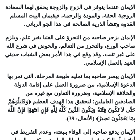
الإيمان عندما يتوفر في الزوج والزوجة يحقق لهما السعادة
الزوجية الحقة، والمودة والرحمة، فيقيمان البيت المسلم
القدوة وتنشأ الذرية الصالحة في هذا الجو الرباني.
الإيمان يزجر صاحبه من التجرؤ على الفتيا بغير علم، ويلزم
صاحب الورع، والتحرز من التعالم، والخوض في شرع الله
على غير تثبت، وقد وقع في هذا الأمر بعض الشباب حديثي
العهد بالعمل الإسلامي.
الإيمان يبصر صاحبه بما تمليه طبيعة المرحلة، التى تمر بها
الدعوة الإسلامية، من ضرورة العمل على إقامة الدولة
والخلافة الإسلامية، وضرورة التعاون مع غيره من
الصادقين العاملين؛ لتحقيق هذا الهدف العظيم ﴿وَقَاتِلُوَهُمْ
حَتَّى لاَ تَكُونَ فِتْنَةٌ وَيَكُونَ الدِّينُ كُلُّهُ لِلَّهِ فَإِنِ انتَهَوْا فَإِنَّ اللَّهَ
بِمَا يَعْمَلُونَ بَصِيرٌ﴾ (الأنفال: 39).
الإيمان يدفع صاحبه إلى الوفاء ببيعته، وعدم التفريط في