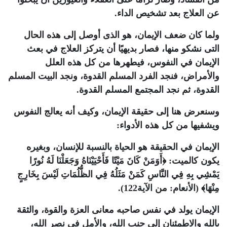
عن العلاج بعد تشخيص الداء.
ولما كان ضعف الإيمان، هو الذى أوصل إلى هذه الحال
التى نشكو منها، فصار بديهيًا أن يتركز العلاج في بعث
الإيمان في النفوس، فيطهرها من كل هذه العلل
والأمراض، فنجد الفرد المسلم القدوة، ونجد البيت المسلم
القدوة، ثم نجد المجتمع المسلم القدوة.
وسنعرض هنا إلى حقيقة الإيمان، وكيف أنه يعالج النفوس
ويشفيها من كل هذه الأدواء:
الإيمان في الحقيقة هو الحياة بالنسبة للإنسان، وبغيره
يكون كالميت: ﴿أَوَمَنْ كَانَ مَيْتًا فَأَحْيَيْنَاهُ وَجَعَلْنَا لَهُ نُورًا
يَمْشِي بِهِ فِي النَّاسِ كَمَنْ مَثَلُهُ فِي الظُّلُمَاتِ لَيْسَ بِخَارِجٍ
مِنْهَا﴾ (الأنعام: من الآية122).
الإيمان يولد في نفس صاحبه معانى العزة والقوة، والثقة
بالله والاطمئنان إلى جنب الله، والأمل في نصر الله،