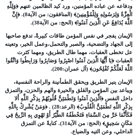
ودفاعه عن عباده المؤمنين، ورد كيد الظالمين عنهم ﴿وَلِلَّهِ
الْعِزَّةُ وَلِرَسُولِهِ وَلِلْمُؤْمِنِينَ﴾ (المنافقون: من الآية8). ﴿إِنَّ
اللَّهَ يُدَافِعُ عَنِ الَّذِينَ آمَنُوا﴾ (الحج: من الآية38).
الإيمان يفجر في نفس المؤمن طاقات كبيرةً، تدفع صاحبها
إلى الجهاد والتضحية، والصبر والتحمل،وعمل الخير، وتعينه
عل تخطى العقبات، مهما طال الطريق، ومهما كثرت
العقبات ﴿يَا أَيُّهَا الَّذِينَ آمَنُوا اصْبِرُوا وَصَابِرُوا وَرَابِطُوا وَاتَّقُوا
اللَّهَ لَعَلَّكُمْ تُفْلِحُون﴾ (آل عمران:200).
الإيمان ينير الطريق ويحقق الطمأنينة والراحة النفسية،
ويباعد بين المؤمن والقلق والحيرة والهم والحزن، والتمزق
داخل النفس ﴿الَّذِينَ آمَنُوا وَتَطْمَئِنُّ قُلُوبُهُمْ بِذِكْرِ اللَّهِ أَلا
بِذِكْرِ اللَّهِ تَطْمَئِنُّ الْقُلُوبُ﴾ (الرعد:28) . ﴿وَمَنْ يُشْرِكْ بِاللَّهِ
فَكَأَنَّمَا خَرَّ مِنَ السَّمَاءِ فَتَخْطَفُهُ الطَّيْرُ أَوْ تَهْوِي بِهِ الرِّيحُ فِي
مَكَانٍ سَحِيقٍ﴾ (الحج: من الآية31). كنايةً عن التمزق
الداخلي، وعن التيه والضياع.