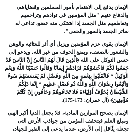
الإيمان يدفع إلى الاهتمام بأمور المسلمين وقضاياهم،
والدفاع عنهم "مثل المؤمنين في توادهم وتراحمهم
وتعاطفهم مثل الجسد إذا اشتكى منه عضو، تداعى له
سائر الجسد بالسهر والحمى".
الإيمان يقوى عزم المؤمنين ويزيل أي أثر للغثائية والوهن
والشعور بالضعف، ويمنع الخوف من غير الله، ويدعو إلى
حسن التوكل على الله ﴿الَّذِينَ قَالَ لَهُمُ النَّاسُ إِنَّ النَّاسَ قَدْ
جَمَعُوا لَكُمْ فَاخْشَوْهُمْ فَزَادَهُمْ إِيمَانًا وَقَالُوا حَسْبُنَا اللَّهُ وَنِعْمَ
الْوَكِيلُ * فَانْقَلَبُوا بِنِعْمَةٍ مِنَ اللَّهِ وَفَضْلٍ لَمْ يَمْسَسْهُمْ سُوءٌ
وَاتَّبَعُوا رِضْوَانَ اللَّهِ وَاللَّهُ ذُو فَضْلٍ عَظِيمٍ * إِنَّمَا ذَلِكُمُ
الشَّيْطَانُ يُخَوِّفُ أَوْلِيَاءَهُ فَلا تَخَافُوهُمْ وَخَافُونِ إِنْ كُنْتُمْ
مُؤْمِنِينَ﴾ (آل عمران: 173-175).
الإيمان يصحح الموازين المادية، فلا يجعل الدنيا أكبر الهم،
ومبلغ العلم فيتخفف المؤمن من جواذب الأرض التى
تجعله يثّاقل إلى الأرض، عندما يدعى إلى النفير للجهاد،