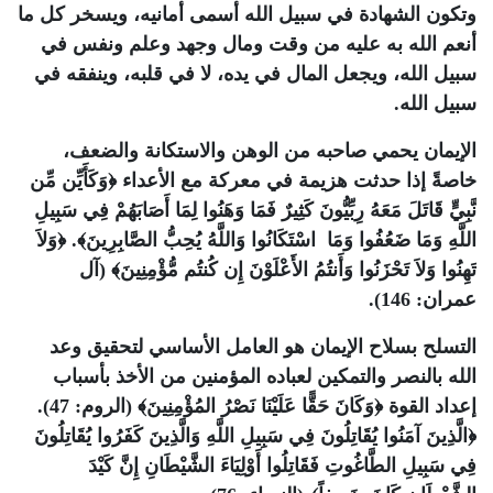
وتكون الشهادة في سبيل الله أسمى أمانيه، ويسخر كل ما
أنعم الله به عليه من وقت ومال وجهد وعلم ونفس في
سبيل الله، ويجعل المال في يده، لا في قلبه، وينفقه في
سبيل الله.
الإيمان يحمي صاحبه من الوهن والاستكانة والضعف،
خاصةً إذا حدثت هزيمة في معركة مع الأعداء ﴿وَكَأَيِّن مِّن
نَّبِيٍّ قَاتَلَ مَعَهُ رِبِّيُّونَ كَثِيرٌ فَمَا وَهَنُوا لِمَا أَصَابَهُمْ فِي سَبِيلِ
اللَّهِ وَمَا ضَعُفُوا وَمَا اسْتَكَانُوا وَاللَّهُ يُحِبُّ الصَّابِرِينَ﴾. ﴿وَلاَ
تَهِنُوا وَلاَ تَحْزَنُوا وَأَنتُمُ الأَعْلَوْنَ إِن كُنتُم مُّؤْمِنِينَ﴾ (آل
عمران: 146).
التسلح بسلاح الإيمان هو العامل الأساسي لتحقيق وعد
الله بالنصر والتمكين لعباده المؤمنين من الأخذ بأسباب
إعداد القوة ﴿وَكَانَ حَقًّا عَلَيْنَا نَصْرُ المُؤْمِنِينَ﴾ (الروم: 47).
﴿الَّذِينَ آمَنُوا يُقَاتِلُونَ فِي سَبِيلِ اللَّهِ وَالَّذِينَ كَفَرُوا يُقَاتِلُونَ
فِي سَبِيلِ الطَّاغُوتِ فَقَاتِلُوا أَوْلِيَاءَ الشَّيْطَانِ إِنَّ كَيْدَ