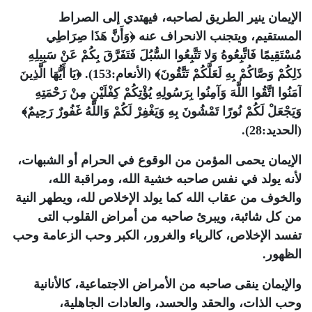
الإيمان ينير الطريق لصاحبه، فيهتدي إلى الصراط
المستقيم، ويتجنب الانحراف عنه ﴿وَأَنَّ هَذَا صِرَاطِي
مُسْتَقِيمًا فَاتَّبِعُوهُ وَلا تَتَّبِعُوا السُّبُلَ فَتَفَرَّقَ بِكُمْ عَنْ سَبِيلِهِ
ذَلِكُمْ وَصَّاكُمْ بِهِ لَعَلَّكُمْ تَتَّقُونَ﴾ (الأنعام:153). ﴿يَا أَيُّهَا الَّذِينَ
آمَنُوا اتَّقُوا اللَّهَ وَآمِنُوا بِرَسُولِهِ يُؤْتِكُمْ كِفْلَيْنِ مِنْ رَحْمَتِهِ
وَيَجْعَلْ لَكُمْ نُورًا تَمْشُونَ بِهِ وَيَغْفِرْ لَكُمْ وَاللَّهُ غَفُورٌ رَحِيمٌ﴾
(الحديد:28).
الإيمان يحمى المؤمن من الوقوع في الحرام أو الشبهات،
لأنه يولد في نفس صاحبه خشية الله، ومراقبة الله،
والخوف من عقاب الله كما يولد الإخلاص لله، ويطهر النية
من كل شائبة، ويبرئ صاحبه من أمراض القلوب التى
تفسد الإخلاص، كالرياء والغرور، الكبر وحب الزعامة وحب
الظهور.
والإيمان ينقى صاحبه من الأمراض الاجتماعية، كالأنانية
وحب الذات، والحقد والحسد، والعادات الجاهلية،