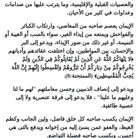
والعصبيات القبلية والإقليمية، وما يترتب عليها من صدامات
وعداوات في كثير من الأحيان.
الإيمان يعصم صاحبه من المعاصي، وارتكاب الكبائر
والفواحش ويمنعه من إيذاء الغير، سواء بالسب أو الغيبة أو
النميمة، أو غير ذلك من صور الإيذاء، ويدعو إلى البر
والإحسان، بين المواطنين، وإن اختلفت عقائدهم وأديانهم
﴿لا يَنْهَاكُمُ اللَّهُ عَنِ الَّذِينَ لَمْ يُقَاتِلُوكُمْ فِي الدِّينِ وَلَمْ
يُخْرِجُوكُمْ مِنْ دِيَارِكُمْ أَنْ تَبَرُّوهُمْ وَتُقْسِطُوا إِلَيْهِمْ إِنَّ اللَّهَ
يُحِبُّ الْمُقْسِطِين﴾ (الممتحنة:8).
ويدعو إلى إنصاف الذميين وحسن معاملتهم "لهم ما لنا
وعليهم ما علينا" ، فلا يدعو إلى فرقة عنصرية ولا إلى
عصبية طائفية.
الإيمان يكسب صاحبه كل خلق فاضل، ولين الجانب وكظم
الغيظ، والعفو عمن يسئ إليه من إخوانه ويدفع بالتى هي
أحسن، ويكسب صاحبه فضيلة التواضع.