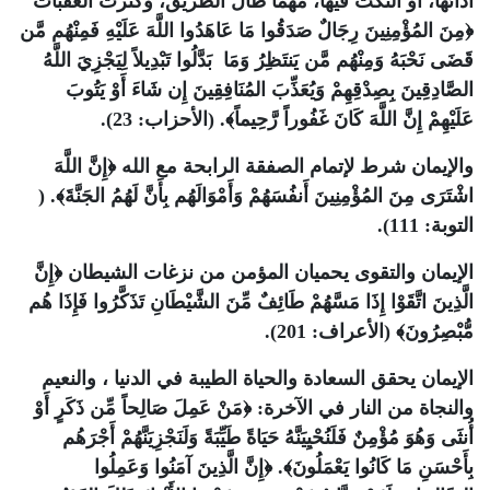
أدائها، أو النكث فيها، مهما طال الطريق، وكثرت العقبات
﴿مِنَ المُؤْمِنِينَ رِجَالٌ صَدَقُوا مَا عَاهَدُوا اللَّهَ عَلَيْهِ فَمِنْهُم مَّن
قَضَى نَحْبَهُ وَمِنْهُم مَّن يَنتَظِرُ وَمَا بَدَّلُوا تَبْدِيلاً لِيَجْزِيَ اللَّهُ
الصَّادِقِينَ بِصِدْقِهِمْ وَيُعَذِّبَ المُنَافِقِينَ إِن شَاءَ أَوْ يَتُوبَ
عَلَيْهِمْ إِنَّ اللَّهَ كَانَ غَفُوراً رَّحِيماً﴾. (الأحزاب: 23).
والإيمان شرط لإتمام الصفقة الرابحة مع الله ﴿إِنَّ اللَّهَ
اشْتَرَى مِنَ المُؤْمِنِينَ أَنفُسَهُمْ وَأَمْوَالَهُم بِأَنَّ لَهُمُ الجَنَّةَ﴾. (
التوبة: 111).
الإيمان والتقوى يحميان المؤمن من نزغات الشيطان ﴿إِنَّ
الَّذِينَ اتَّقَوْا إِذَا مَسَّهُمْ طَائِفٌ مِّنَ الشَّيْطَانِ تَذَكَّرُوا فَإِذَا هُم
مُّبْصِرُونَ﴾ (الأعراف: 201).
الإيمان يحقق السعادة والحياة الطيبة في الدنيا ، والنعيم
والنجاة من النار في الآخرة: ﴿مَنْ عَمِلَ صَالِحاً مِّن ذَكَرٍ أَوْ
أُنثَى وَهُوَ مُؤْمِنٌ فَلَنُحْيِيَنَّهُ حَيَاةً طَيِّبَةً وَلَنَجْزِيَنَّهُمْ أَجْرَهُم
بِأَحْسَنِ مَا كَانُوا يَعْمَلُونَ﴾. ﴿إِنَّ الَّذِينَ آمَنُوا وَعَمِلُوا