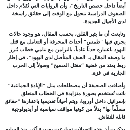
أيضاً داخل حصص التاريخ"، وأن الروايات التي تُقدَّم داخل
الصفوف الدراسية تتحول مع الوقت إلى حقائق راسخة
لدى الأجيال الجديدة
.
وتابعت أن ما يثير القلق، بحسب المقال، هو وجود حالات
يجري فيها "طمس" أحداث المحرقة أو التعامل مع قتل
اليهود باعتباره حدثاً عادياً، بالتزامن مع تنامي خطاب يُبرز
ما وصفه المقال بـ"العنف المتأصل لدى اليهود"، في إطار
ربط يمتد من قضية “مقتل المسيح” وصولاً إلى الحرب
الجارية في غزة
.
وأضافت الصحيفة أن مصطلحات مثل "الإبادة الجماعية"
باتت تُستخدم بصورة متزايدة في الخطاب المتعلق
بإسرائيل داخل أوروبا، ويتم أحياناً تقديمها باعتبارها "حقائق
مسلّماً بها" بدلاً من كونها مواقف سياسية أو أيديولوجية
قابلة للنقاش
.
وذكرت أن هذه التحولات تسارعت بصورة أكبر منذ السابع