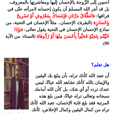
أحسِن إلى الزّوجة بالإحسان إليها ومعاشرتِها بالمعروف،
بل قد أمَر الله المسلمَ أن يكونَ إحسانه لامرأته حتّى في
فراقها:
﴿الطَّلَاقُ مَرَّتَانِ فَإِمْسَاكٌ بِمَعْرُوفٍ أَوْ تَسْرِيحٌ
بِإِحْسَانٍ﴾
(البقرة)، الإحسان.. مثلاً الإحسان في التحية، من
نماذج الإحسان الإحسان في التحية يقول تعالى:
﴿وَإِذَا
حُيِّيْتُم بِتَحِيَّةٍ فَحَيُّواْ بِأَحْسَنَ مِنْهَا أَوْ رُدُّوهَا﴾
(النساء: من الآية
86).
هل تعلم؟
أن تعبد الله كأنك تراه، بأن يبلغ بك اليقين
والإيمان بالله كأنك تشاهد الله عيانًا، ليس
عندك تردد أو أي شك، بل كأن الله أمامك
سبحانه وتعالى تراه عيانًا، فمن بلغ هذه
المرتبة فقد بلغ غاية الإحسان، تعبد الله كأنك
تراه من كمال اليقين وكمال الإخلاص، كأنك