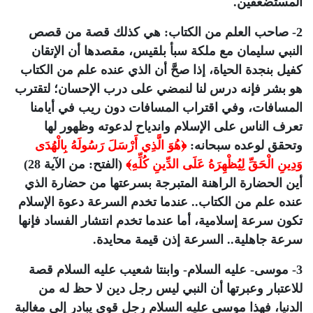
المستضعفين.
2- صاحب العلم من الكتاب: هي كذلك قصة من قصص
النبي سليمان مع ملكة سبأ بلقيس، مقصدها أن الإتقان
كفيل بنجدة الحياة، إذا صحَّ أن الذي عنده علم من الكتاب
هو بشر فإنه درس لنا لنمضي على درب الإحسان؛ لتقترب
المسافات، وفي اقتراب المسافات دون ريب في أيامنا
تعرف الناس على الإسلام واندياح لدعوته وظهور لها
وتحقق لوعده سبحانه:
﴿هُوَ الَّذِي أَرْسَلَ رَسُولَهُ بِالْهُدَى
وَدِينِ الْحَقِّ لِيُظْهِرَهُ عَلَى الدِّينِ كُلِّهِ﴾
(الفتح: من الآية 28)
أين الحضارة الراهنة المتبرجة بسرعتها من حضارة الذي
عنده علم من الكتاب.. عندما تخدم السرعة دعوة الإسلام
تكون سرعة إسلامية، أما عندما تخدم انتشار الفساد فإنها
سرعة جاهلية.. السرعة إذن قيمة محايدة.
3- موسى- عليه السلام- وابنتا شعيب عليه السلام قصة
للاعتبار وعبرتها أن النبي ليس رجل دين لا حظ له من
الدنيا، فهذا موسى عليه السلام رجل قوي يبادر إلى مغالبة