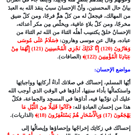
بيانُ حال المحسنين، وأنّ الإحسانَ سببٌ ينقذ الله به العبدَ
من المهالك، فيجعلُ له من كلّ همٍّ فرجًا، ومن كلّ ضيق
مخرجًا، ومن كلّ بلاءٍ عافية، ويخلّص مِن مكر أعدائه،
الإحسانُ خلقٌ يكتسِب أهلُه الثناءَ من الله ثم الثناءَ من
عباده، وقال عن موسى وهارون:
﴿سَلَامٌ عَلَى مُوسَى
وَهَارُونَ (120) إِنَّا كَذَلِكَ نَجْزِي الْمُحْسِنِينَ (121) إِنَّهُمَا مِنْ
عِبَادِنَا الْمُؤْمِنِينَ (122)﴾
(الصافات).
مواضع الإحسان:
أيّها المسلم، إحسانُك في صلاتك أداءُ أركانِها وواجباتِها
واستكمالُها بأداء سننِها، أداؤها في الوقتِ الذي أوجب الله
عليك أن تؤدّيها فيه، أداؤها في المسجِد والجماعة، فكلّ
هذا من إحسان العبادةِ لله:
﴿كَانُوا قَلِيلًا مِنَ اللَّيْلِ مَا
يَهْجَعُونَ (17) وَبِالْأَسْحَارِ هُمْ يَسْتَغْفِرُونَ (18)﴾
(الذاريات).
إحسانُك في زكاتِك إخراجُها وإحصاؤها وإيصالُها إلى