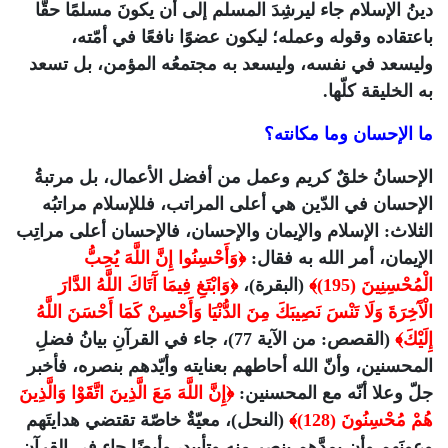
دينُ الإسلام جاء ليرشِدَ المسلم إلى أن يكونَ مسلمًا حقًّا
باعتقاده وقوله وعمله؛ ليكون عضوًا نافعًا في أمّته،
وليسعد في نفسه، وليسعد به مجتمعُه المؤمن، بل تسعد
به الخليقة كلّها.
ما الإحسان وما مكانته؟
الإحسانُ خلقٌ كريم وعمل من أفضل الأعمال، بل مرتبةُ
الإحسان في الدّين هي أعلى المراتب، فللإسلام مراتبُه
الثلاث: الإسلام والإيمان والإحسان، فالإحسان أعلى مراتِب
الإيمان، أمر الله به فقال:
﴿وَأَحْسِنُوا إِنَّ اللَّهَ يُحِبُّ
الْمُحْسِنِينَ (195)﴾
(البقرة)،
﴿وَابْتَغِ فِيمَا آَتَاكَ اللَّهُ الدَّارَ
الْآَخِرَةَ وَلَا تَنْسَ نَصِيبَكَ مِنَ الدُّنْيَا وَأَحْسِنْ كَمَا أَحْسَنَ اللَّهُ
إِلَيْكَ﴾
(القصص: من الآية 77)، جاء في القرآنِ بيانُ فضلِ
المحسنين، وأنّ الله أحاطهم بعنايته وأيّدهم بنصره، فأخبر
جلّ وعلا أنّه مع المحسنين:
﴿إِنَّ اللَّهَ مَعَ الَّذِينَ اتَّقَوْا وَالَّذِينَ
هُمْ مُحْسِنُونَ (128)﴾
(النحل)، معيّةٌ خاصّة تقتضي هدايتَهم
وعونَهم وأن يمدَّهم بنصرٍ منه وتأييد، وأيضًا جاء في القرآن