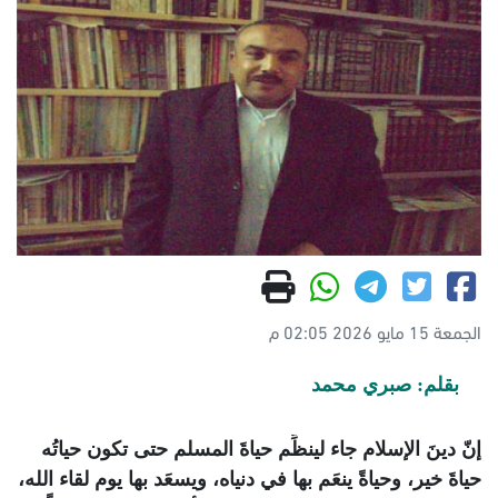
الجمعة 15 مايو 2026 02:05 م
بقلم: صبري محمد
إنّ دينَ الإسلام جاء لينظِّم حياةَ المسلم حتى تكون حياتُه
حياةَ خير، وحياةً ينعَم بها في دنياه، ويسعَد بها يوم لقاء الله،