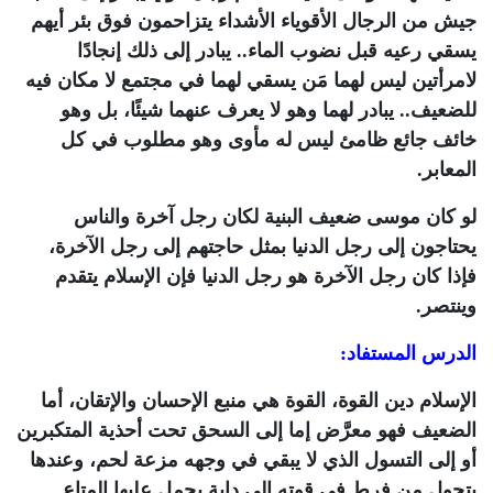
جيش من الرجال الأقوياء الأشداء يتزاحمون فوق بئر أيهم
يسقي رعيه قبل نضوب الماء.. يبادر إلى ذلك إنجادًا
لامرأتين ليس لهما مَن يسقي لهما في مجتمع لا مكان فيه
للضعيف.. يبادر لهما وهو لا يعرف عنهما شيئًا، بل وهو
خائف جائع ظامئ ليس له مأوى وهو مطلوب في كل
المعابر.
لو كان موسى ضعيف البنية لكان رجل آخرة والناس
يحتاجون إلى رجل الدنيا بمثل حاجتهم إلى رجل الآخرة،
فإذا كان رجل الآخرة هو رجل الدنيا فإن الإسلام يتقدم
وينتصر.
الدرس المستفاد:
الإسلام دين القوة، القوة هي منبع الإحسان والإتقان، أما
الضعيف فهو معرَّض إما إلى السحق تحت أحذية المتكبرين
أو إلى التسول الذي لا يبقي في وجهه مزعة لحم، وعندها
يتحول من فرط في قوته إلى دابة يحمل عليها المتاع