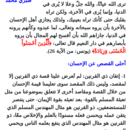
صبري محمد
ترى الله عيانًا، والله جلّ وعلا لا يُرى في
الدنيا، وإنما يُرى في الآخرة، ولكن تراه
بقلبك حتى كأنك تراه بعينيك، ولذلك يجازي أهل الإحسان
بالآخرة بأن يروه سبحانه وتعالى، لما عبدوه وكأنهم يرونه
في الدنيا، جازاهم الله بأن أفسح لهم المجال بأن يروه
بأبصارهم في دار النعيم قال تعالى:
﴿لِّلَّذِينَ أَحْسَنُواْ
الْحُسْنَى وَزِيَادَةٌ﴾
(يونس: من الآية 26).
أحلى القصص عن الإحسان:
1- إتقان ذي القرنين: لم تُعرض علينا قصة ذي القرنين إلا
لمقصد، وليس ذلك المقصد سوى تعليمنا قيمة الإحسان
من خلال القصة ومقاصد أخرى لا تتعلق بموضوعنا من مثل
تعبئة المسلم بالقوة- بعد تعبئه بقوة الإيمان- حتى ينتصر
للمستضعفين، ذو القرنين هو مثال المهندس المسلم الذي
يتقن عمله ويحسن فعله مسنودًا بالعلم والإخلاص معًا، ذو
القرنين هو مثال المهندس الذي ينفع بعلمه الناس ويحمي