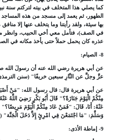
كما يصلي هذا المتخلف في بيته لتركتم سنة نب
الطهور، ثم يعمد إلى مسجد من هذه المساجد إ
بها سيئة، ولقد رأيتنا وما يتخلف عنها إلا منافق
في الصف)، فتأمل معي أخي الحبيب، وانظر م
عذره كان يحمل حملاً حتى يأخذ مكانه في الص
8- الصيام:
عن أبي هريرة رضي الله عنه أن رسولَ الله صلى 
عزَّ وجلَّ عن النَّارِ سبعين خريفًا" (سنن الترم
عن أبي هريرة قال: قال رسول الله: "‏مَنْ أَصْبَحَ مِنْكُمْ الْي
مِنْكُمْ الْيَوْمَ جَنَازَةً؟" قَالَ ‏‏أَبُو بَكْرٍ ‏رَضِيَ اللَّهُ عَنْ
عَنْهُ: ‏أَنَا، قَالَ: "فَمَنْ عَادَ مِنْكُمْ الْيَوْمَ‏ ‏مَرِيضًا؟" قَال
وَسَلَّمَ: "‏مَا اجْتَمَعْنَ فِي امْرِئٍ إِلاَّ دَخَلَ الْجَنّ
9- إماطة الأذى: