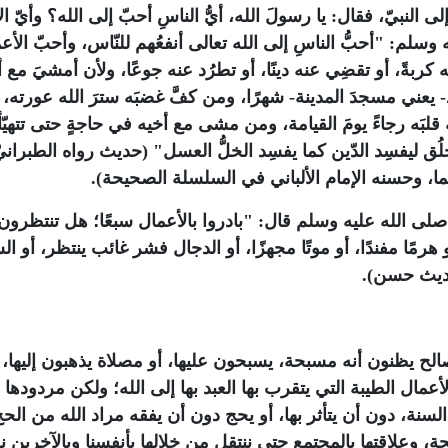
ى النبيّ، فقال: يا رسولَ الله، أيُّ الناسِ أحبّ إلى الله؟ وأيّ ال
وسلم: "أحبُّ الناسِ إلى الله تعالى أنفعُهم للنّاس، وأحبّ الأع
كربةً، أو تقضِي عنه دينًا، أو تطرُد عنه جوعًا، ولأن أمشيَ مع 
- يعني مسجدَ المدينة- شهرًا، ومن كفَّ غضبَه سترَ الله عورته،
 قلبَه رجاءً يومَ القيامة، ومن مشى مع أخيه في حاجةٍ حتى تتهيّأ
لخلُق ليفسِد الدّين كما يفسِد الخلُّ العسل" (حديث رواه الطبران
هما، وحسنه الإمام الألباني في السلسلة الصحيحة).
ى الله عليه وسلم قال: "بادروا بالأعمال سبعًا؛ هل تنتظرون إ
و هرمًا مفندًا، أو موتًا مجهزًا، أو الدجال فشر غائب ينتظر، أو ا
حديث حسن).
الح يظنون أنه مسبحة، يسبحون عليها، أو مصلاة يذهبون إليها، 
عمال الطيبة التي يتقرب بها العبد بها إلى الله؛ ولكن مردودها
سنة، دون أن يتأثر بها، أو يحج دون أن يفقه مراد الله من الح
، وعلاقتها بالمجتمع حتى ننتقل من خلالها بأنفسنا وبالآخرين ن