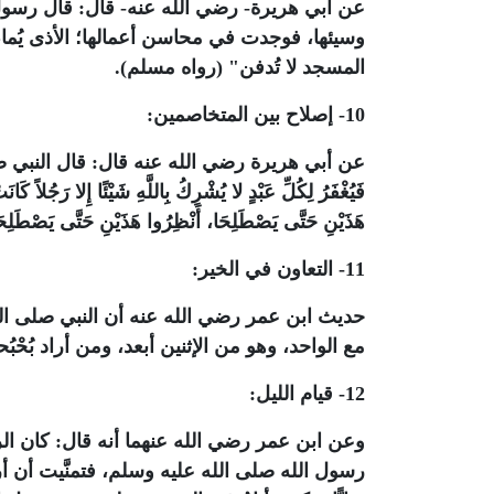
عن أبي هريرة- رضي الله عنه- قال: قال رسول
وسيئها، فوجدت في محاسن أعمالها؛ الأذى يُ
المسجد لا تُدفن" (رواه مسلم).
10- إصلاح بين المتخاصمين:
عن أبي هريرة رضي الله عنه قال: قال النبي صلى الله عليه
فَيُغْفَرُ لِكُلِّ عَبْدٍ لا يُشْرِكُ بِاللَّهِ شَيْئًا إِلا رَجُلاً كَا
هَذَيْنِ حَتَّى يَصْطَلِحَا، أَنْظِرُوا هَذَيْنِ حَتَّى يَصْ
11- التعاون في الخير:
حديث ابن عمر رضي الله عنه أن النبي صلى الله
مع الواحد، وهو من الإثنين أبعد، ومن أراد بُحْبُ
12- قيام الليل:
وعن ابن عمر رضي الله عنهما أنه قال: كان ال
رسول الله صلى الله عليه وسلم، فتمنَّيت أن أ