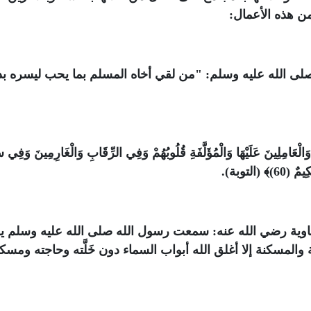
فمن هذه الأعمال:
لى الله عليه وسلم: "من لقي أخاه المسلم بما يحب ليسره ب
ْعَامِلِينَ عَلَيْهَا وَالْمُؤَلَّفَةِ قُلُوبُهُمْ وَفِي الرِّقَابِ وَالْغَارِمِينَ وَفِي س
التوبة).
اوية رضي الله عنه: سمعت رسول الله صلى الله عليه وسلم ي
ة والمسكنة إلا أغلق الله أبواب السماء دون خَلَّته وحاجته ومسك