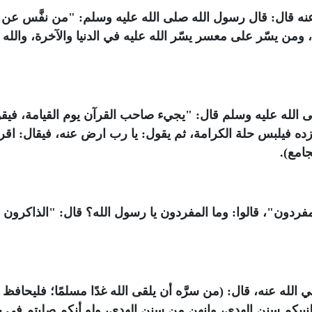
ه قال: قال رسول الله صلى الله عليه وسلم: "من نفَّس عن
 ومن يسّر على معسر يسّر الله عليه في الدنيا والآخرة، والله
الله عليه وسلم قال: "يجيء صاحب القرآن يوم القيامة، فيقو
ده فيلبس حلة الكرامة، ثم يقول: يا رب ارض عنه، فيقال: اقرأ
امع).
ردون"، قالوا: وما المفردون يا رسول الله؟ قال: "الذاكرون ا
ه عنه، قال: (من سرَّه أن يلقى الله غدًا مسلمًا؛ فليحافظ
نبيكم سنن الهدى، وإنهن من سنن الهدى، ولو أنكم صليتم في ب