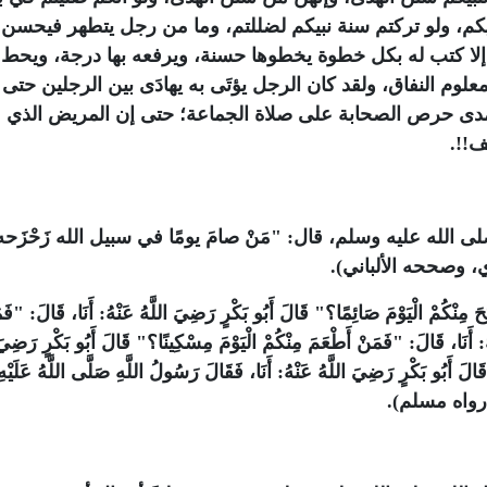
يكم، ولو تركتم سنة نبيكم لضللتم، وما من رجل يتطهر فيحسن
لا كتب له بكل خطوة يخطوها حسنة، ويرفعه بها درجة، ويحط 
 معلوم النفاق، ولقد كان الرجل يؤتَى به يهادَى بين الرجلين حتى 
دى حرص الصحابة على صلاة الجماعة؛ حتى إن المريض الذي 
ف!!.
الله عليه وسلم، قال: "مَنْ صامَ يومًا في سبيل الله زَحْزَحه 
ذي، وصححه الألباني).
َوْمَ صَائِمًا؟" قَالَ ‏‏أَبُو بَكْرٍ ‏رَضِيَ اللَّهُ عَنْهُ: ‏أَنَا، قَالَ: "فَمَن
هُ: ‏أَنَا، قَالَ: "فَمَنْ أَطْعَمَ مِنْكُمْ الْيَوْمَ مِسْكِينًا؟" قَالَ ‏‏أَبُو بَكْرٍ ‏رَضِيَ 
َ ‏‏أَبُو بَكْرٍ ‏رَضِيَ اللَّهُ عَنْهُ: ‏أَنَا، فَقَالَ رَسُولُ اللَّهِ ‏‏صَلَّى اللَّهُ عَلَيْهِ
َة" (رواه مسلم).