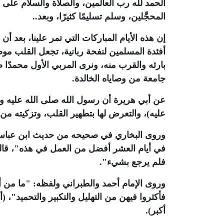
الحمد لله رب العالمين، والصلاة والسلام على 
المحجَّلين، وسلم تسليمًا كثيرًا، وبعد..
إن هذه الأيام المباركات التي تمر علينا، بعد
أفئدة المسلمين لنفحة ربانية، تجعل القلب موص
بارئه والقرب منه، ونرى المربي الأول محمدًا 
جامعة من وصاياه الخالدة.
عن أبي هريرة أن رسول الله صلى الله عليه وسل
عليه)، والتعرض لها بتطهير القلب، وتزكيته من
وروى البخاري في صحيحه من حديث ابن عباس- 
في أيام العشر أفضل من العمل في هذه"، قالوا:
فلم يرجع بشيء".
وروى الإمام أحمد والطبراني ولفظه: "ما من أي
فأكثروا فيهن من التهليل والتكبير والتحميد"، (أ
أكبر).