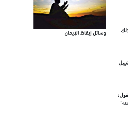
ذلك
وسائل إيقاظ الإيمان
َبِيلِ
قول:
نته"