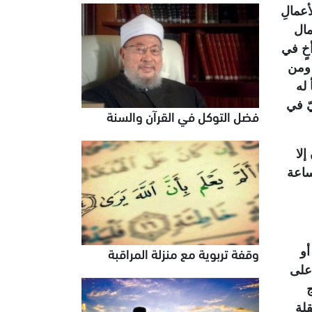
أعمالِ
مال
أخٍ في
 ومن
 له
يّ في
فضل التوكل في القرآن والسنة
لا
لساعة
وقفة تربوية مع منزلة المراقبة
أو
 على
ج
قلة