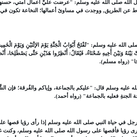
 الله صلى الله عليه وسلم: "عرضت عليَّ أعمال أمتي، حسنها
ماط عن الطريق, ووجدت في مساوئ أعمالها؛ النخاعة تكون في
 وسلم: "تُفْتَحُ أَبْوَابُ الْجَنَّةِ يَوْمَ الإثْنَيْنِ وَيَوْمَ الْخَمِ
نَتْ بَيْنَهُ وَبَيْنَ أَخِيهِ شَحْنَاءُ، فَيُقَالُ: أَنْظِرُوا هَذَيْنِ حَتَّى يَصْطَلِحَا، أَنْ
طَلِحَا" (رواه مسلم).
 عليه وسلم قال: "عليكم بالجماعة، وإياكم والفُرقة؛ فإن الشّ
حة الجنةِ فعليه بالجماعة" (رواه أحمد).
رجل في حياة النبي صلى الله عليه وسلم إذا رأى رؤيا قصها عل
رى رؤيا فأقصها على رسول الله صلى الله عليه وسلم، وكنت غلا