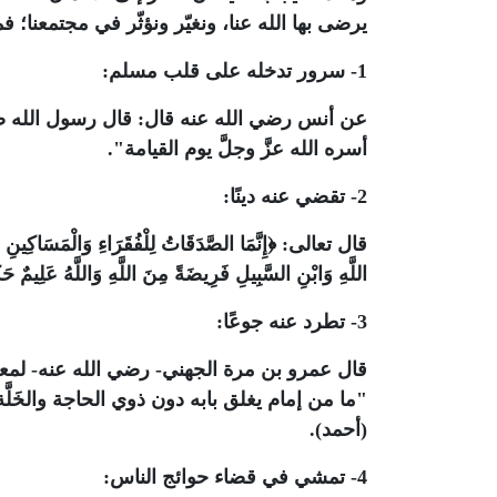
يرضى بها الله عنا، ونغيّر ونؤثّر في مجتمعنا؛ 
1- سرور تدخله على قلب مسلم:
عن أنس رضي الله عنه قال: قال رسول الله ص
أسره الله عزَّ وجلَّ يوم القيامة".
2- تقضي عنه دينًا:
قال تعالى: ﴿إِنَّمَا الصَّدَقَاتُ لِلْفُقَرَاءِ وَالْمَسَاكِينِ وَال
اللَّهِ وَابْنِ السَّبِيلِ فَرِيضَةً مِنَ اللَّهِ وَاللَّهُ عَلِيمٌ حَكِيمٌ (60)﴾ (
3- تطرد عنه جوعًا:
قال عمرو بن مرة الجهني- رضي الله عنه- لمع
"ما من إمام يغلق بابه دون ذوي الحاجة والخَلَّ
(أحمد).
4- تمشي في قضاء حوائج الناس: