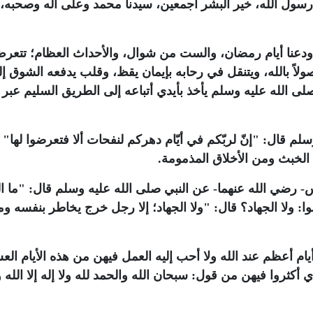
رسول الله، خير البشر أجمعين، سيدنا محمد وعلى آله وصحبه، ال
 أن ودعنا أيام رمضان، والست من شوال، والأحداث العظام؛ تتعر
ولاً بالله، ويتنقل في رحابه بإيمان يقظ، وقلب يدفعه الشوق إ
صلى الله عليه وسلم يأخذ بأيدي أتباعه إلى الطريق السليم عبر
م قال: "إنّ لربّكم في أيّام دهركم لنفحات ألا فتعرضوا لها" 
 الخبث ومن الأخلاق المذمومة.
رضي الله عنهما- عن النبي صلى الله عليه وسلم قال: "ما ا
 ولا الجهاد؟ قال: "ولا الجهاد؛ إلا رجل خرج يخاطر بنفسه وم
ام أعظم عند الله ولا أحب إليه العمل فيهن من هذه الأيام الع
ي أكثروا فيهن من قول: سبحان الله والحمد لله ولا إله إلا الله و