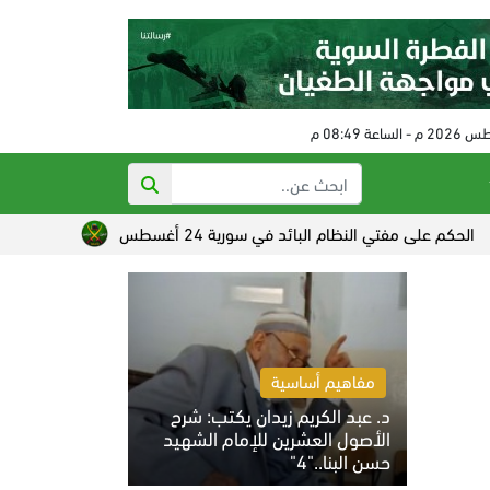
نظام البائد في سورية 24 أغسطس
تصاعد القلق الصهيوني من خ
مفاهيم أساسية
د. عبد الكريم زيدان يكتب: شرح
الأصول العشرين للإمام الشهيد
حسن البنا.."4"