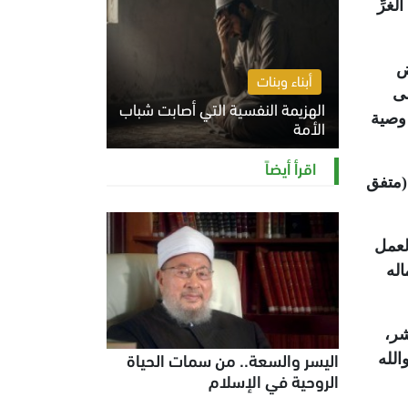
غرِّ
ض
أبناء وبنات
لى
الهزيمة النفسية التي أصابت شباب
 وصية
الأمة
الخميس 6 أغسطس 2026 11:12 ص
اقرأ أيضاً
(متفق
لعمل
اله
شر،
اليسر والسعة.. من سمات الحياة
الله
الروحية في الإسلام