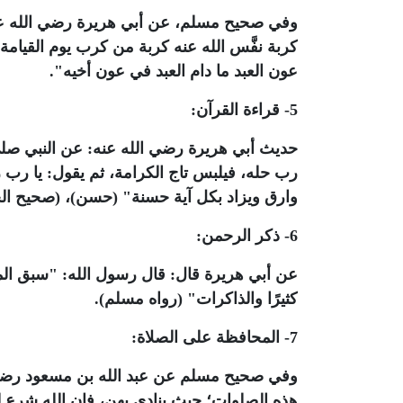
وفي صحيح مسلم، عن أبي هريرة رضي الله عن
كربة نفَّس الله عنه كربة من كرب يوم القيامة،
عون العبد ما دام العبد في عون أخيه".
5- قراءة القرآن:
حديث أبي هريرة رضي الله عنه: عن النبي صلى 
رب حله، فيلبس تاج الكرامة، ثم يقول: يا رب ز
وارق ويزاد بكل آية حسنة" (حسن)، (صحيح الج
6- ذكر الرحمن:
عن أبي هريرة قال: قال رسول الله: "سبق المف
كثيرًا والذاكرات" (رواه مسلم).
7- المحافظة على الصلاة:
وفي صحيح مسلم عن عبد الله بن مسعود رضي الل
هذه الصلوات؛ حيث ينادى بهن، فإن الله شرع ل