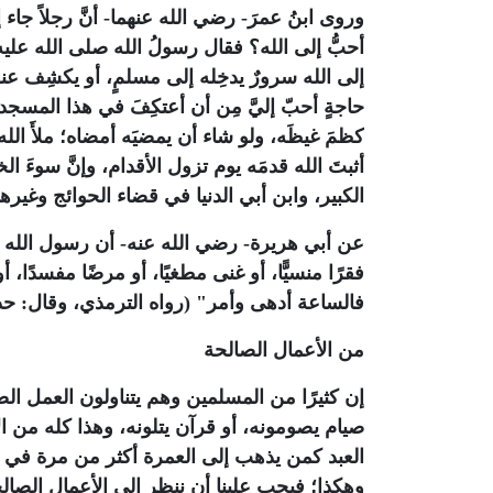
وروى ابنُ عمرَ- رضي الله عنهما- أنَّ رجلاً جاء إل
أحبُّ إلى الله؟ فقال رسولُ الله صلى الله عليه 
إلى الله سرورٌ يدخِله إلى مسلمٍ، أو يكشِف عنه 
حاجةٍ أحبّ إليَّ مِن أن أعتكِفَ في هذا المسجد
كظمَ غيظَه، ولو شاء أن يمضيَه أمضاه؛ ملأَ الله
أثبتَ الله قدمَه يوم تزول الأقدام، وإنَّ سوءَ ا
الكبير، وابن أبي الدنيا في قضاء الحوائج وغير
عن أبي هريرة- رضي الله عنه- أن رسول الله صل
فقرًا منسيًّا، أو غنى مطغيًا، أو مرضًا مفسدًا، أ
فالساعة أدهى وأمر" (رواه الترمذي، وقال: 
من الأعمال الصالحة
إن كثيرًا من المسلمين وهم يتناولون العمل الص
صيام يصومونه، أو قرآن يتلونه، وهذا كله من الأ
العبد كمن يذهب إلى العمرة أكثر من مرة في ال
وهكذا؛ فيجب علينا أن ننظر إلى الأعمال الصالحة