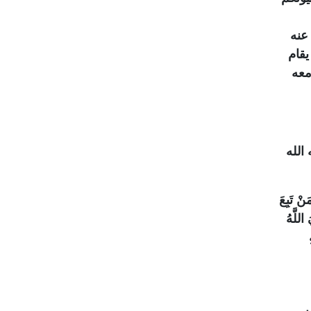
عنه
يقام
معه
الله
ْ تَبِعَ
اللَّهُ