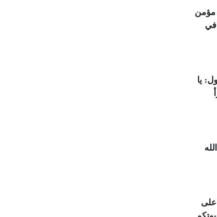
 مؤمن
 في
ل: يا
لله
 على
يوتكم