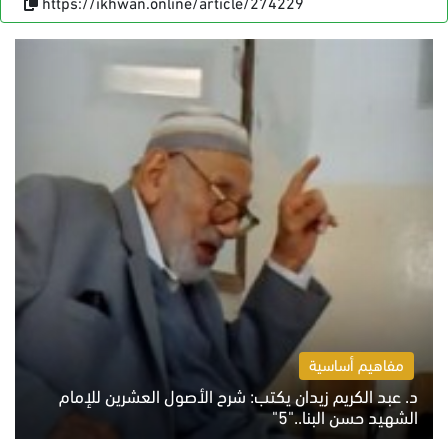
https://ikhwan.online/article/274229
مفاهيم أساسية
د. عبد الكريم زيدان يكتب: شرح الأصول العشرين للإمام
الشهيد حسن البنا.."5"
السبت 8 أغسطس 2026 10:46 ص