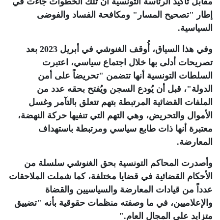
مقابل تأكيد الرئاسة التونسية أن تلك الخطوات جاءت في
إطار "تصحيح المسار" ومكافحة الفساد والفوضى
السياسية
.
وفي هذا السياق، أُوقف الغنوشي في أبريل 2023 بعد
تصريحات أدلى بها خلال اجتماع سياسي، اعتبرت
السلطات التونسية أنها تتضمن "تحريضاً على أمن
الدولة"، قبل أن يُودع السجن ويُفتح بحقه عدد من
الملفات القضائية المرتبطة بتهم تتعلق بالتآمر وغسل
الأموال والتحريض، وهي التهم التي تنفيها حركة النهضة،
معتبرة أنها ذات طابع سياسي ومرتبطة باستهداف
المعارضة
.
وأصدرت المحاكم التونسية بحق الغنوشي سلسلة من
الأحكام القضائية في قضايا مختلفة، كما شملت الملاحقات
عدداً من قيادات المعارضة والسياسيين والقضاة
والإعلاميين، في ما وصفته منظمات حقوقية بأنه "تضييق
متزايد على المجال العام
".