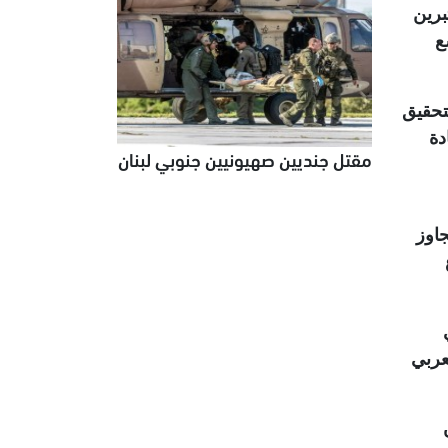
برين
ع
تحقيق
دة
مقتل جنديين صهيونيين جنوبي لبنان
اوز
عربي