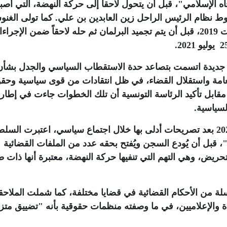
ه الإسلامي"، قبل أن يتحول لاحقاً إلى حركة النهضة، التي أص
قوط نظام الرئيس الراحل زين العابدين بن علي. كما تولى الغن
رئاسة البرلمان التونسي المنتخب عقب انتخابات 2019، قبل أن يتم تجميد البرلمان ثم حله لاحقاً ضمن الإجر
.
 جديدة اتسمت بتصاعد حدة الاستقطاب السياسي والجدل بشأن
امة واستقلال القضاء، في ظل انتقادات من قوى سياسية وحقو
 مقابل تأكيد الرئاسة التونسية أن تلك الخطوات جاءت في إطار
لسياسية
.
وفي هذا السياق، أُوقف الغنوشي في أبريل 2023 بعد تصريحات أدلى بها خلال اجتماع سياسي، اعتبرت ال
"، قبل أن يُودع السجن ويُفتح بحقه عدد من الملفات القضائية
تحريض، وهي التهم التي تنفيها حركة النهضة، معتبرة أنها ذات ط
ة من الأحكام القضائية في قضايا مختلفة، كما شملت الملاح
ة والإعلاميين، في ما وصفته منظمات حقوقية بأنه "تضييق متزا