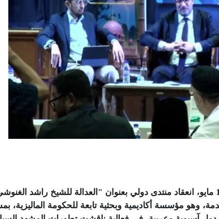
شهدت العاصمة الماليزية كوالالمبور، السبت 16 مايو، انعقاد منتدى دولي بعنوان "العدالة للشيخ راشد الغن
دمة، وهو مؤسسة أكاديمية وبحثية تابعة للحكومة الماليزية، بم
دول آسيوية وعربية، في فعالية ناقشت تطورات المشهد السي