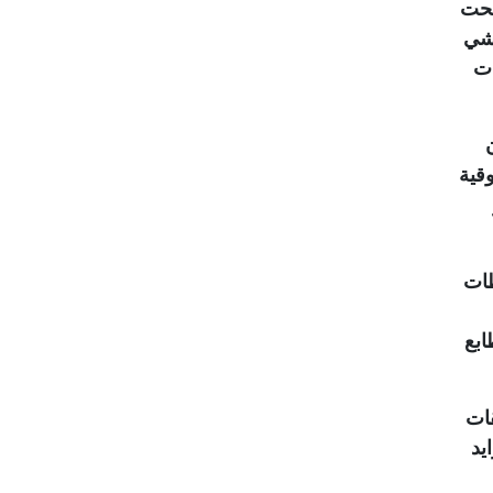
بحت
وشي
اءات
قية
سلطات
ابع
قات
يد