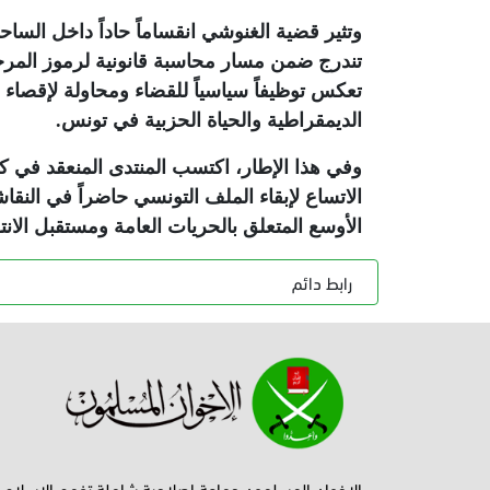
وتثير قضية الغنوشي انقساماً حاداً داخل السا
تندرج ضمن مسار محاسبة قانونية لرموز المرحل
تعكس توظيفاً سياسياً للقضاء ومحاولة لإقصا
الديمقراطية والحياة الحزبية في تونس
.
وفي هذا الإطار، اكتسب المنتدى المنعقد في كو
الاتساع لإبقاء الملف التونسي حاضراً في النق
الأوسع المتعلق بالحريات العامة ومستقبل الا
رابط دائم
الإخوان المسلمون جماعة إصلاحية شاملة تفهم الإسلام