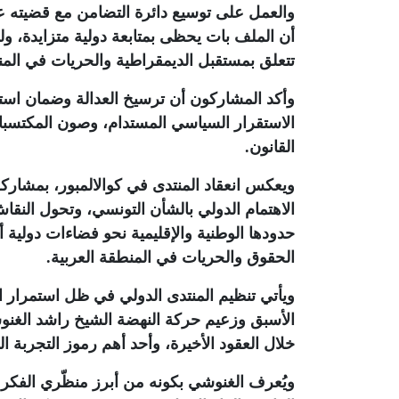
والعمل على توسيع دائرة التضامن مع قضيته على
أن الملف بات يحظى بمتابعة دولية متزايدة، ولم
تتعلق بمستقبل الديمقراطية والحريات في الم
وأكد المشاركون أن ترسيخ العدالة وضمان است
الاستقرار السياسي المستدام، وصون المكتسبات
القانون
.
ويعكس انعقاد المنتدى في كوالالمبور، بمشا
الاهتمام الدولي بالشأن التونسي، وتحول الن
حدودها الوطنية والإقليمية نحو فضاءات دولية أك
الحقوق والحريات في المنطقة العربية
.
ويأتي تنظيم المنتدى الدولي في ظل استمرار 
الأسبق وزعيم حركة النهضة الشيخ راشد الغنوشي
خلال العقود الأخيرة، وأحد أهم رموز التجربة الدي
ويُعرف الغنوشي بكونه من أبرز منظّري الفكر