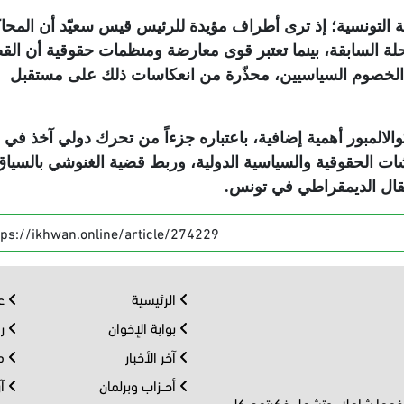
حة التونسية؛ إذ ترى أطراف مؤيدة للرئيس قيس سعيّد أن المح
ة السابقة، بينما تعتبر قوى معارضة ومنظمات حقوقية أن الق
ء الخصوم السياسيين، محذّرة من انعكاسات ذلك على مستقبل
الالمبور أهمية إضافية، باعتباره جزءاً من تحرك دولي آخذ في
اشات الحقوقية والسياسية الدولية، وربط قضية الغنوشي بالسياق
نتقال الديمقراطي في تونس
.
tps://ikhwan.online/article/274229
الرئيسية
عر
بوابة الإخوان
رو
آخر الأخبار
مف
أحــزاب وبرلمان
آر
 فهما شاملا، وتشمل فكرتهم كل