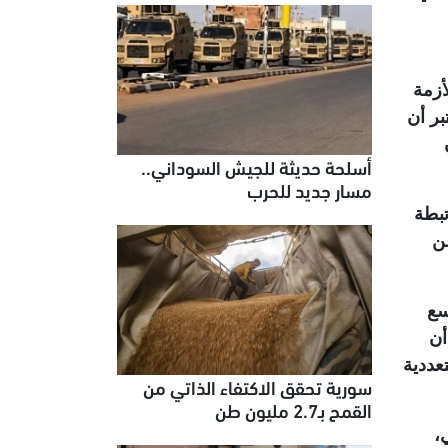
أزمة
بر أن
أسلحة حديثة للجيش السوداني..
مسار جديد للحرب
تبطة
عن
سع
أن
عددية
سورية تحقق الاكتفاء الذاتي من
القمح بـ2.7 مليون طن
،