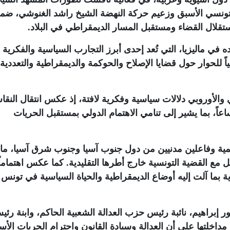
تونسي الأسبق وزعيم حركة النهضة الشيخ راشد الغنوشي، ضم
ستقلال القضاء ومستقبل المسار الديمقراطي في البلاد
.
 في ماليزيا، التي تُعد إحدى أبرز التجارب السياسية والفكرية
اً للحوار حول قضايا الإصلاح والحوكمة والديمقراطية والتعددية
 والأوروبي دلالات سياسية وفكرية لافتة، إذ عكس انتقال النق
اعاً، بما يشير إلى تنامي الاهتمام الدولي بمستقبل الحريات
ة وفاعلين مدنيين من دول جنوب آسيا وجنوب شرق آسيا، ما 
تفاعل مع القضية التونسية خارج أطرها التقليدية. كما عكس اهتماماً
ية بما آلت إليه أوضاع الديمقراطية والحياة السياسية في تونس 
 إبراهيم، نائبة رئيس حزب العدالة الشعبية الحاكم، وابنة رئي
مداخلتها على أن العدالة وسيادة القانون واحترام الحريات الأس