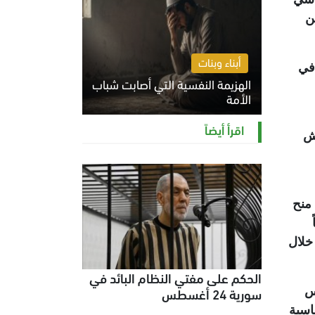
ن
أبناء وبنات
 في
الهزيمة النفسية التي أصابت شباب
الأمة
الخميس 6 أغسطس 2026 11:12 ص
اقرأ أيضاً
اش
منح
خلال
الحكم على مفتي النظام البائد في
سورية 24 أغسطس
س
اسية