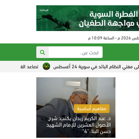
ام البائد في سورية 24 أغسطس
تصاعد القلق الصهيوني من خسا
مفاهيم أساسية
د. عبد الكريم زيدان يكتب: شرح
الأصول العشرين للإمام الشهيد
حسن البنا.."4"