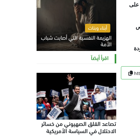
ني اعتقلت 345 ناشطا، من على
ص
أبناء وبنات
الهزيمة النفسية التي أصابت شباب
الأمة
دة
الخميس 6 أغسطس 2026 11:12 ص
اقرأ أيضاً
ht
تصاعد القلق الصهيوني من خسائر
الاحتلال في السياسة الأمريكية