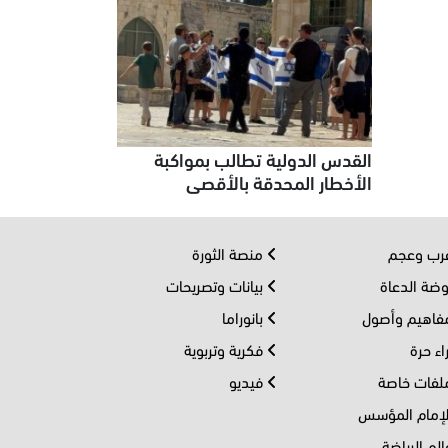
القدس الدولية تطالب بمواكبة
الأخطار المحدقة بالأقصى
ب وعجم
منصة الثورة
ضة الدعاة
بيانات وتصريحات
اهيم وأصول
بانوراما
اء حرة
فكرية وتربوية
فات خاصة
فيديو
إمام المؤسس
لم الرياضة