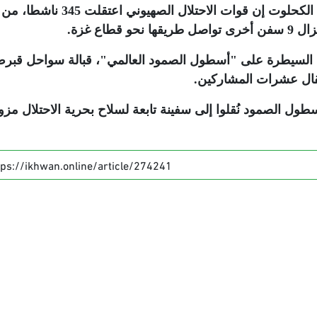
وقال عضو فريق أسطول الصمود عبد الرحمن الكحلوت إن قوات الاحتلال الصهيو
.
ة السيطرة على "أسطول الصمود العالمي"، قبالة سواحل قبر
قال عشرات المشاركين
.
ل الصمود نُقلوا إلى سفينة تابعة لسلاح بحرية الاحتلال مزو
tps://ikhwan.online/article/274241