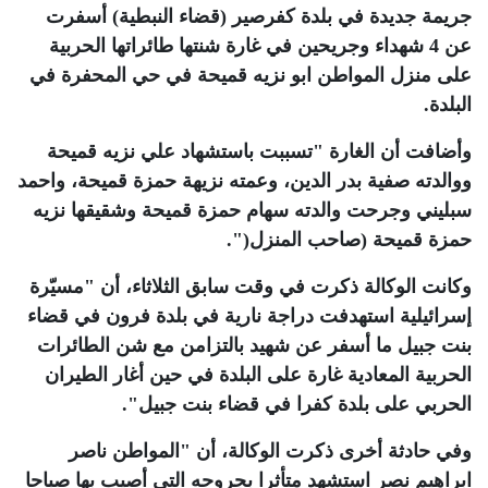
جريمة جديدة في بلدة كفرصير (قضاء النبطية) أسفرت
عن 4 شهداء وجريحين في غارة شنتها طائراتها الحربية
على منزل المواطن ابو نزيه قميحة في حي المحفرة في
البلدة
.
وأضافت أن الغارة "تسببت باستشهاد علي نزيه قميحة
ووالدته صفية بدر الدين، وعمته نزيهة حمزة قميحة، واحمد
سبليني وجرحت والدته سهام حمزة قميحة وشقيقها نزيه
حمزة قميحة (صاحب المنزل
)
"
.
وكانت الوكالة ذكرت في وقت سابق الثلاثاء، أن "مسيّرة
إسرائيلية استهدفت دراجة نارية في بلدة فرون في قضاء
بنت جبيل ما أسفر عن شهيد بالتزامن مع شن الطائرات
الحربية المعادية غارة على البلدة في حين أغار الطيران
الحربي على بلدة كفرا في قضاء بنت جبيل"
.
وفي حادثة أخرى ذكرت الوكالة، أن "المواطن ناصر
ابراهيم نصر استشهد متأثرا بجروحه التي أصيب بها صباحا