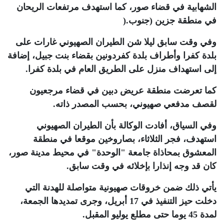
الشهابية في قضاء صور، كما استهدف مرتفعات الريحان
في منطقة جزين (جنوب
).
وفي وقت سابق ليلا شن الطيران الصهيوني غارات على
بلدة كفرا وأطراف بلدة كفردونين بقضاء بنت جبيل، إضافة
إلى استهداف منزل على الطريق العام في بلدة كفرا
.
كما تعرضت منطقة عريض دبين في قضاء مرجعيون
لقصف مدفعي صهيوني، بحسب المصدر ذاته
.
وفي السياق، أفادت الوكالة بأن الطيران الصهيوني
استهدف، فجر الثلاثاء، بصاروخين موقعا في منطقة
المعشوق بمحاذاة جامعة "الوحدة" في محيط مدينة صور،
كان قد وجه إنذارا بإخلائه في وقت سابق
.
يأتي ذلك ضمن خروقات صهيونية متواصلة للهدنة التي
دخلت حيز التنفيذ في 17 أبريل، وجرى تمديدها الجمعة،
لمدة 45 يوما حتى مطلع يوليو المقبل
.