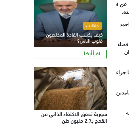
وذكرت وكالة الأنباء اللبنانية أن العدو الصهيوني ارتكب جريمة جديدة في بلدة كفرصير (قضاء النبطية) أسفرت عن 4
دة
.
احمد
مقالات
كيف يكسب القادة المخلصون
قلوب الناس؟
قضاء
الثلاثاء 4 أغسطس 2026 12:27 م
اقرأ أيضاً
ان
 جراء
امدين
سورية تحقق الاكتفاء الذاتي من
ة
القمح بـ2.7 مليون طن