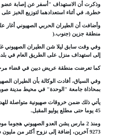
وذكرت أن الاستهداف "أسفر عن إصابة عضو في
خطرة، في أثناء استعدادهما لتوزيع الخبز على ا
وأضافت أن الطيران الحربي الصهيوني أغار عل
منطقة جزين (جنوب
).
وفي وقت سابق ليلا شن الطيران الصهيوني غار
إلى استهداف منزل على الطريق العام في بلدة
كما تعرضت منطقة عريض دبين في قضاء مرج
وفي السياق، أفادت الوكالة بأن الطيران الصه
بمحاذاة جامعة "الوحدة" في محيط مدينة صور،
45 يوما حتى مطلع يوليو المقبل
.
9273 آخرين، إضافة إلى نزوح أكثر من مليون شخص، وفقا لمعطيات رسمية