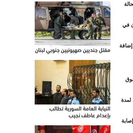
الة
ن في
إضافة
مقتل جنديين صهيونيين جنوبي لبنان
شوق
دها الجمعة، لمدة
النيابة العامة السورية تطالب
بإعدام عاطف نجيب
الاثنين، عن استشهاد 3020 شخصا وإصابة