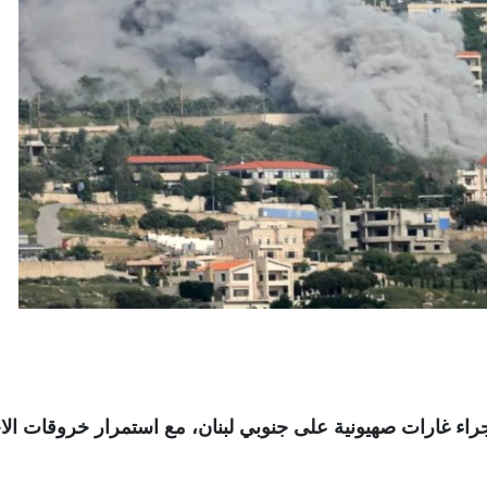
3 آخرون، الثلاثاء، جراء غارات صهيونية على جنوبي لبنان، مع استمرار خروقات ال