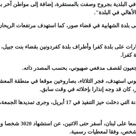
 البلدية بجروح وصفت بالمستقرة، إضافة إلى مواطن آخر بح
لأهالي في البلدة"
.
ى بلدة الشهابية في قضاء صور، كما استهدف مرتفعات الريحا
ات على بلدة كفرا وأطراف بلدة كفردونين بقضاء بنت جبيل، 
 كفرا
.
عيون لقصف مدفعي صهيوني، بحسب المصدر ذاته
.
يوني استهدف، فجر الثلاثاء، بصاروخين موقعا في منطقة المع
 كان قد وجه إنذارا بإخلائه في وقت سابق
.
يأتي ذلك ضمن خروقات صهيونية متواصلة للهدنة التي دخلت حيز التنفيذ في 17 أبريل، وجرى تمدي
ومنذ 2 مارس يشن العدو الصهيوني هجوما موسعا على لبنان، أسفر حتى 
.