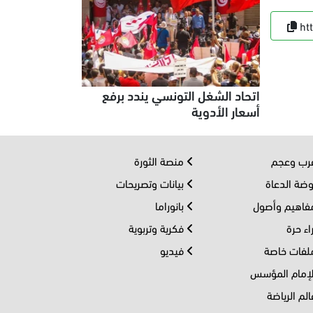
ht
اتحاد الشغل التونسي يندد برفع
أسعار الأدوية
ب وعجم
منصة الثورة
ضة الدعاة
بيانات وتصريحات
اهيم وأصول
بانوراما
اء حرة
فكرية وتربوية
فات خاصة
فيديو
إمام المؤسس
لم الرياضة