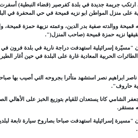
ية على منزل المواطن ابو نزيه قميحة في حي المحفرة في البل
قميحة ووالدته صفية بدر الدين، وعمته نزيهة حمزة قميحة، و
يقها نزيه حمزة قميحة (صاحب المنزل
)
"
.
ن "مسيّرة إسرائيلية استهدفت دراجة نارية في بلدة فرون في 
طائرات الحربية المعادية غارة على البلدة في حين أغار الطير
اصر ابراهيم نصر استشهد متأثرا بجروحه التي أصيب بها صباحا
دية حاروف"
.
 الشامي كانا يستعدان للقيام بتوزيع الخبز على الأهالي الص
 مستقر
.
ن "مسيرة إسرائيلية استهدفت صباحا بصاروخ سيارة تابعة لبلدي
.