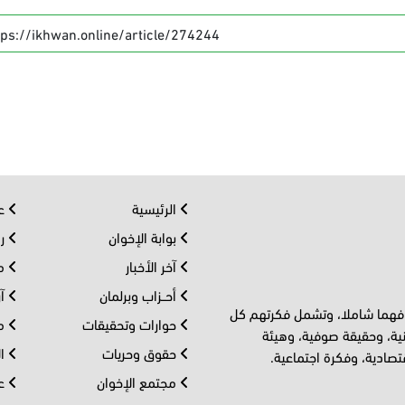
tps://ikhwan.online/article/274244
الرئيسية
عر
بوابة الإخوان
رو
آخر الأخبار
مف
أحــزاب وبرلمان
آر
 فهما شاملا، وتشمل فكرتهم كل
حوارات وتحقيقات
مل
ية، وحقيقة صوفية، وهيئة
حقوق وحريات
ال
تصادية، وفكرة اجتماعية.
مجتمع الإخوان
عا