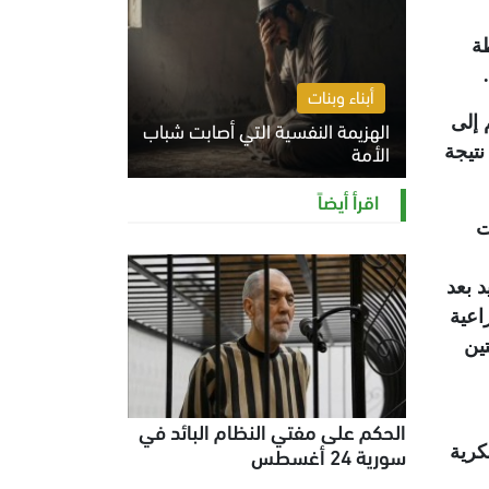
طة
أبناء وبنات
 إلى
الهزيمة النفسية التي أصابت شباب
الأمة
نتيجة
الخميس 6 أغسطس 2026 11:12 ص
اقرأ أيضاً
ت
د بعد
اعية
ين
الحكم على مفتي النظام البائد في
سورية 24 أغسطس
كرية