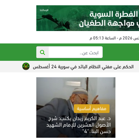
 مفتي النظام البائد في سورية 24 أغسطس
تصاعد القلق الصهيون
مفاهيم أساسية
د. عبد الكريم زيدان يكتب: شرح
الأصول العشرين للإمام الشهيد
حسن البنا.."4"