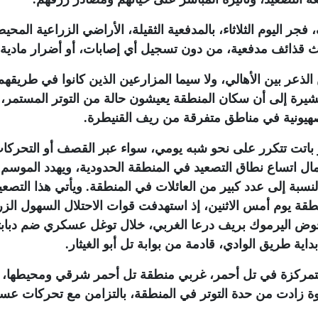
 اليوم الثلاثاء، بالمدفعية الثقيلة، الأراضي الزراعية المحي
ث قذائف مدفعية، من دون تسجيل أي إصابات، أو أضرار مادية.
ر بين الأهالي، ولا سيما المزارعين الذين كانوا في طريقهم
شيرة إلى أن سكان المنطقة يعيشون حالة من التوتر المستمر، 
صهيونية في مناطق متفرقة من ريف القنيطرة
.
 باتت تتكرر على نحو شبه يومي، سواء عبر القصف أو التحركا
مال اتساع نطاق التصعيد في المنطقة الحدودية، ويهدد الموسم
سبة إلى عدد كبير من العائلات في المنطقة. ويأتي هذا التصعي
ة يوم أمس الاثنين، إذ استهدفت قوات الاحتلال السهول الزر
وض اليرموك بريف درعا الغربي، خلال توغل عسكري ضم دبابت
اية طريق الوادي، قادمة من بوابة تل أبو الغيثار
.
لمتمركزة في تل أحمر، غربي منطقة تل أحمر شرقي ومحيطها،
ة زادت من حدة التوتر في المنطقة، بالتزامن مع تحركات عس