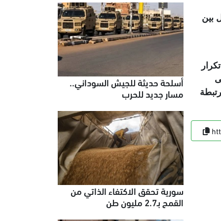
 بين
كرار
ى
أسلحة حديثة للجيش السوداني..
مسار جديد للحرب
رتبطة
ht
سورية تحقق الاكتفاء الذاتي من
القمح بـ2.7 مليون طن