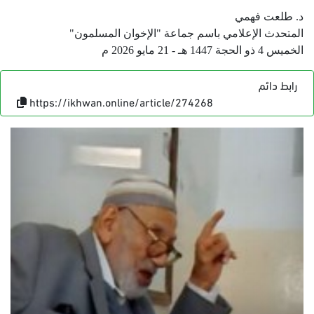
د. طلعت فهمي
المتحدث الإعلامي باسم جماعة "الإخوان المسلمون"
الخميس 4 ذو الحجة 1447 هـ - 21 مايو 2026 م
رابط دائم
https://ikhwan.online/article/274268