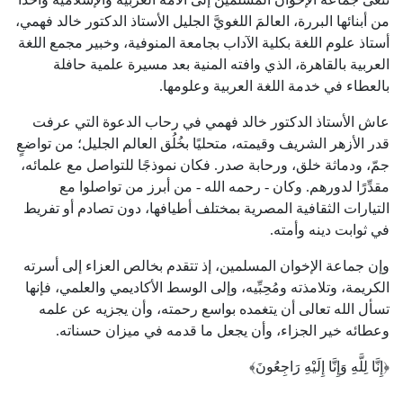
من أبنائها البررة، العالمَ اللغويَّ الجليل الأستاذ الدكتور خالد فهمي،
أستاذ علوم اللغة بكلية الآداب بجامعة المنوفية، وخبير مجمع اللغة
العربية بالقاهرة، الذي وافته المنية بعد مسيرة علمية حافلة
بالعطاء في خدمة اللغة العربية وعلومها.
عاش الأستاذ الدكتور خالد فهمي في رحاب الدعوة التي عرفت
قدر الأزهر الشريف وقيمته، متحليًا بخُلُق العالم الجليل؛ من تواضعٍ
جمّ، ودماثة خلق، ورحابة صدر. فكان نموذجًا للتواصل مع علمائه،
مقدِّرًا لدورهم. وكان - رحمه الله - من أبرز من تواصلوا مع
التيارات الثقافية المصرية بمختلف أطيافها، دون تصادم أو تفريط
في ثوابت دينه وأمته.
وإن جماعة الإخوان المسلمين، إذ تتقدم بخالص العزاء إلى أسرته
الكريمة، وتلامذته ومُحِبِّيه، وإلى الوسط الأكاديمي والعلمي، فإنها
تسأل الله تعالى أن يتغمده بواسع رحمته، وأن يجزيه عن علمه
وعطائه خير الجزاء، وأن يجعل ما قدمه في ميزان حسناته.
﴿إِنَّا لِلَّهِ وَإِنَّا إِلَيْهِ رَاجِعُونَ﴾