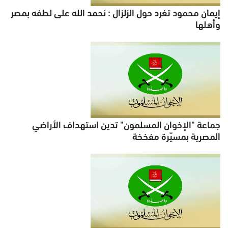
إيمان محمود تغرد حول الزلزال : نحمد الله على لطفه بمصر
وأهلها
جماعة "الإخوان المسلمون" تدين استهداف الأراضي
المصرية بمسيّرة مفخخة