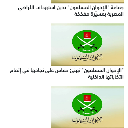
جماعة "الإخوان المسلمون" تدين استهداف الأراضي
المصرية بمسيّرة مفخخة
"الإخوان المسلمون" تهنئ حماس على نجاحها في إتمام
انتخاباتها الداخلية