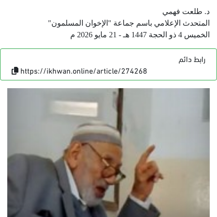
د. طلعت فهمي
المتحدث الإعلامي باسم جماعة "الإخوان المسلمون"
الخميس 4 ذو الحجة 1447 هـ - 21 مايو 2026 م
رابط دائم
https://ikhwan.online/article/274268