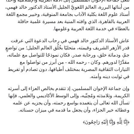
من أبنائها البررة، العالمَ اللغويَّ الجليل الأستاذ الدكتور خالد فهمي،
أستاذ علوم اللغة بكلية الآداب بجامعة المنوفية، وخبير مجمع اللغة
العربية بالقاهرة، الذي وافته المنية بعد مسيرة علمية حافلة
بالعطاء في خدمة اللغة العربية وعلومها.
عاش الأستاذ الدكتور خالد فهمي في رحاب الدعوة التي عرفت
قدر الأزهر الشريف وقيمته، متحليًا بخُلُق العالم الجليل؛ من تواضعٍ
جمّ، ودماثة خلق، ورحابة صدر. فكان نموذجًا للتواصل مع علمائه،
مقدِّرًا لدورهم. وكان - رحمه الله - من أبرز من تواصلوا مع
التيارات الثقافية المصرية بمختلف أطيافها، دون تصادم أو تفريط
في ثوابت دينه وأمته.
وإن جماعة الإخوان المسلمين، إذ تتقدم بخالص العزاء إلى أسرته
الكريمة، وتلامذته ومُحِبِّيه، وإلى الوسط الأكاديمي والعلمي، فإنها
تسأل الله تعالى أن يتغمده بواسع رحمته، وأن يجزيه عن علمه
وعطائه خير الجزاء، وأن يجعل ما قدمه في ميزان حسناته.
﴿إِنَّا لِلَّهِ وَإِنَّا إِلَيْهِ رَاجِعُونَ﴾