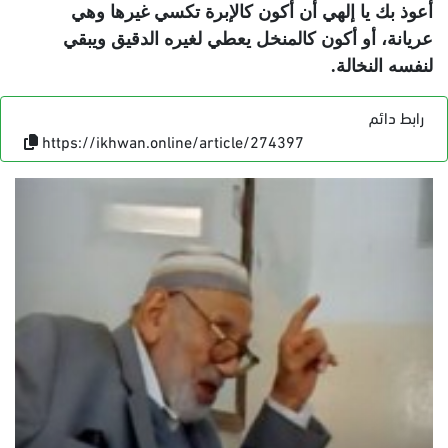
أعوذ بك يا إلهي أن أكون كالإبرة تكسي غيرها وهي
عريانة، أو أكون كالمنخل يعطي لغيره الدقيق ويبقي
لنفسه النخالة.
رابط دائم
https://ikhwan.online/article/274397