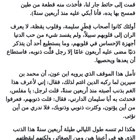
قمت إلى حائط جار لنا، فأخذت منه قطعة من طين
فمسح بها يده، فأنا أبكي عليه منذ أربعين سنةً).
أولئك كانوا أصحاب فِطَرٍ سليمة، وقلوب يقظة، لا يعرف
الران إلى قلوبهم سبيلاً، ولم يفسد شيء من حب الدنيا
أجهزة الإحساس في قلوبهم، وما يستطيع أحد أن يتذكر
ذنبًا مضى عليه أربعون عامًا إلا رجل قلَّت ذنوبه، فاستطاع
أن يعدها ويحصيها.
تأمل هذا الموقف الذي يرويه ابن عون، أن محمد بن
سيرين لما ركبه الدين اغتم لذلك، فقال: إني لأعرف هذا
الغم بذنب أصبته منذ أربعين سنةً، قلت لرجل: يا مفلس،
فحدثت به أبا سليمان الدارني، فقال: قلت ذنوبهم، فعرفوا
من أين يؤتون، وكثرت ذنوبي وذنوبك، فلا ندري من أين
نؤتى.
هكذا لم تنسه طول الليالي طيلة أربعين سنةً هذا الذنب
الذي هو في أعيننا هين ومن الصغائر، ولكنهم ليقظتهم