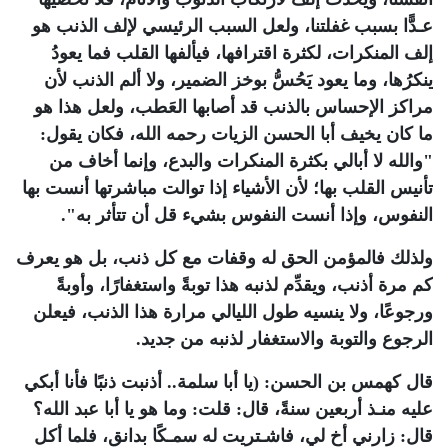
عـدًّا بسبب غفلتنا، ولعل السبب الرئيسي لإلف الذنب هو
إلف المنكرات، لكثرة اقترافها، فيألفها القلب فما يعودُ
ينكرُها، وما يعود يَحُسُّ بوخز الضمير، ولا ألم الذنب لأن
مراكز الإحساس بالذنب قد أصابها العَطب، ولعل هذا هو
ما كان يخيف أبا الحسن الزيات رحمه الله، فكان يقول:
"والله لا أبالي بكثرة المنكرات والبدع، وإنما أخاف من
تأنيس القلب بها؛ لأن الأشياء إذا توالت مباشرتها أنست بها
النفوس، وإذا أنست النفوس بشيء قل أن تتأثر به".
ولذلك فالمؤمن الحق له وقفات مع كل ذنب، بل هو يعرف
كم مرة أذنب، ويقدِّم لذنبه هذا توبةً واستغفارًا، وأوبةً
ورجوعًا، ولا ينسيه طول الليالي مرارة هذا الذنب، فيعلن
الرجوع والتوبة والاستغفار لذنبه من جديد.
قال كهمس بن الحسن: (يا أبا سلمة.. أذنبت ذنبًا فأنا أبكي
عليه منـذ أربعين سنةً، قال: قلت: وما هو يا أبا عبد الله؟
قال: زارني أخ لي، فاشـتريت له سمـكًا بدانق، فلما أكل