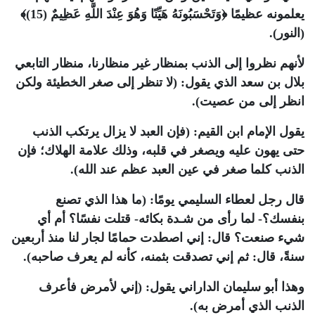
يعلمونه عظيمًا ﴿وَتَحْسَبُونَهُ هَيِّنًا وَهُوَ عِنْدَ اللَّهِ عَظِيمٌ (15)﴾
(النور).
لأنهم نظروا إلى الذنب بمنظار غير منظارنا، منظار التابعي
بلال بن سعد الذي يقول: (لا تنظر إلى صغر الخطيئة ولكن
انظر إلى من عصيت).
يقول الإمام ابن القيم: (فإن العبد لا يزال يرتكب الذنب
حتى يهون عليه ويصغر في قلبه، وذلك علامة الهلاك؛ فإن
الذنب كلما صغر في عين العبد عظم عند الله).
قال رجل لعطاء السليمي يومًا: (ما هذا الذي تصنع
بنفسك؟- لما رأى من شـدة بكائه- قتلت نفسًا؟ أم أي
شيء صنعت؟ قال: إني اصطدت حمامًا لجار لنا منذ أربعين
سنةً، قال: ثم إني تصدقت بثمنه، كأنه لم يعرف صاحبه).
وهذا أبو سليمان الداراني يقول: (إني لأمرض فأعرف
الذنب الذي أمرض به).