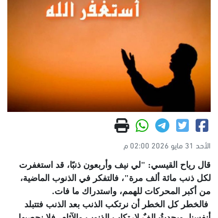
الأحد 31 مايو 2026 02:00 م
قال رياح القيسي: "لي نيف وأربعون ذنبًا، قد استغفرت
لكل ذنب مائة ألف مرة"، فالتفكر في الذنوب الماضية،
من أكبر المحركات للهمم، واستدراك ما فات.
فالخطر كل الخطر أن نرتكب الذنب بعد الذنب فتتبلد
أنفسنا، ويحدثُ إلفٌ لارتكاب الذنوب والآثام، فلا نحصيها