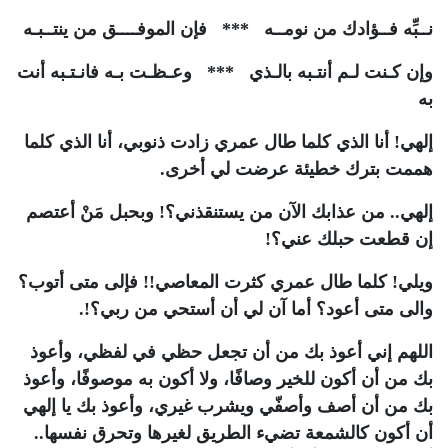
نــبِّه فــؤادك من نومــه *** فإن الموفــــق من ينتــبـه
وإن كـنت لـم أنتـبه بالـذي *** وعـظـت بـه فانـتـبه أنت
به
إلهي! أنا الذي كلما طال عمري زادت ذنوبي، أنا الذي كلما
هممت بترك خطيئة عرضت لي أخرى.
إلهي.. من عذابك الآن من يستنقذني؟! وبحبل مَنْ أعتصم
إن قطعت حبلك عني؟!
ويلي! كلما طال عمري كثرت المعاصي!! فإلى متى أتوب؟
والى متى أعود؟ أما آن لي أن أستحي من ربي؟!.
اللهم إني أعوذ بك من أن تجعل حظي في لفظي، وأعوذ
بك من أن أكون للخير وصافًا، ولا أكون به موصوفًا، وأعوذ
بك من أن أصف وأصفّي ويشرب غيري، وأعوذ بك يا إلهي
أن أكون كالشمعة تضيء الطريق لغيرها وتحرق نفسها..