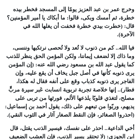
وخرج عمر بن عبد العزيز يومًا إلى المسجد فخطر بيده
خطرة، ثم أمسك وبكى، قالوا: ما أبكاك يا أمير المؤمنين؟
قال: (خطرت بيدي خطرة فخفت أن يغلها الله في
الآخرة).
فيا الله.. كم من ذنوب لا تُعد ولا تُحصى نرتكبها وننسى،
وما ذاك إلا لضعف إيماننا، ولكن المؤمن الحق ينظر للذنب
كما يقول عبد الله بن مسعود رضي الله عنه: (إن المؤمن
يرى ذنوبه كأنها في أصل جبل يخاف أن يقع عليه، وإن
الفاجر يرى ذنوبه كذباب وقع على أنفه فقال له هكذا،
فطار).. إنها خلاصة تجربة تربوية انسابت عَبر سيرة مربٍّ
مصلح، لتغذي قلوبًا يلذعها الألم، فورثها من تربى على
يديهم، وربّوا من تبعهم على ذلك، يقول أحمد بن إسماعيل:
(احذروا الصغائر، فإن النقط الصغار آثار في الثوب النقي).
أخي الداعية.. احذر على نفسك، فيسير الذنب يقتل، قال
ابن الجوزي: (لا تحتقر يسير الذنب، فإن العشب الضعيف