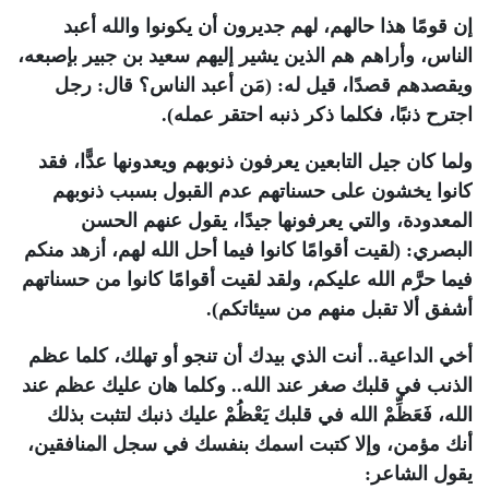
إن قومًا هذا حالهم، لهم جديرون أن يكونوا والله أعبد
الناس، وأراهم هم الذين يشير إليهم سعيد بن جبير بإصبعه،
ويقصدهم قصدًا، قيل له: (مَن أعبد الناس؟ قال: رجل
اجترح ذنبًا، فكلما ذكر ذنبه احتقر عمله).
ولما كان جيل التابعين يعرفون ذنوبهم ويعدونها عدًّا، فقد
كانوا يخشون على حسناتهم عدم القبول بسبب ذنوبهم
المعدودة، والتي يعرفونها جيدًا، يقول عنهم الحسن
البصري: (لقيت أقوامًا كانوا فيما أحل الله لهم، أزهد منكم
فيما حرَّم الله عليكم، ولقد لقيت أقوامًا كانوا من حسناتهم
أشفق ألا تقبل منهم من سيئاتكم).
أخي الداعية.. أنت الذي بيدك أن تنجو أو تهلك، كلما عظم
الذنب في قلبك صغر عند الله.. وكلما هان عليك عظم عند
الله، فَعَظِّمْ الله في قلبك يَعْظُمْ عليك ذنبك لتثبت بذلك
أنك مؤمن، وإلا كتبت اسمك بنفسك في سجل المنافقين،
يقول الشاعر: