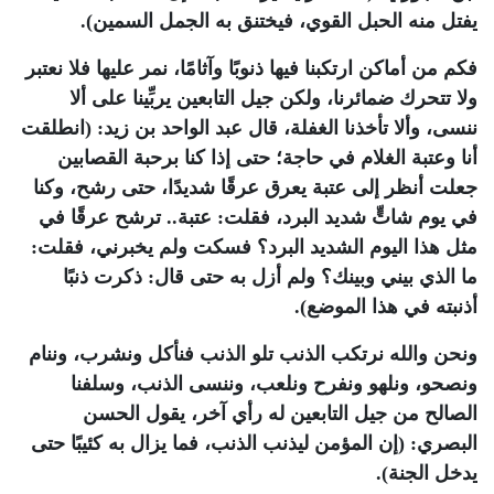
يفتل منه الحبل القوي، فيختنق به الجمل السمين).
فكم من أماكن ارتكبنا فيها ذنوبًا وآثامًا، نمر عليها فلا نعتبر
ولا تتحرك ضمائرنا، ولكن جيل التابعين يربِّينا على ألا
ننسى، وألا تأخذنا الغفلة، قال عبد الواحد بن زيد: (انطلقت
أنا وعتبة الغلام في حاجة؛ حتى إذا كنا برحبة القصابين
جعلت أنظر إلى عتبة يعرق عرقًا شديدًا، حتى رشح، وكنا
في يوم شاتٍّ شديد البرد، فقلت: عتبة.. ترشح عرقًا في
مثل هذا اليوم الشديد البرد؟ فسكت ولم يخبرني، فقلت:
ما الذي بيني وبينك؟ ولم أزل به حتى قال: ذكرت ذنبًا
أذنبته في هذا الموضع).
ونحن والله نرتكب الذنب تلو الذنب فنأكل ونشرب، وننام
ونصحو، ونلهو ونفرح ونلعب، وننسى الذنب، وسلفنا
الصالح من جيل التابعين له رأي آخر، يقول الحسن
البصري: (إن المؤمن ليذنب الذنب، فما يزال به كئيبًا حتى
يدخل الجنة).