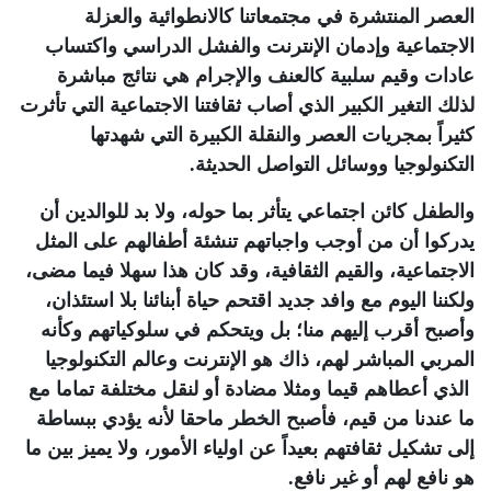
العصر المنتشرة في مجتمعاتنا كالانطوائية والعزلة
الاجتماعية وإدمان الإنترنت والفشل الدراسي واكتساب
عادات وقيم سلبية كالعنف والإجرام هي نتائج مباشرة
لذلك التغير الكبير الذي أصاب ثقافتنا الاجتماعية التي تأثرت
كثيراً بمجريات العصر والنقلة الكبيرة التي شهدتها
التكنولوجيا ووسائل التواصل الحديثة
.
والطفل كائن اجتماعي يتأثر بما حوله، ولا بد للوالدين أن
يدركوا أن من أوجب واجباتهم تنشئة أطفالهم على المثل
الاجتماعية، والقيم الثقافية، وقد كان هذا سهلا فيما مضى،
ولكننا اليوم مع وافد جديد اقتحم حياة أبنائنا بلا استئذان،
وأصبح أقرب إليهم منا؛ بل ويتحكم في سلوكياتهم وكأنه
المربي المباشر لهم، ذاك هو الإنترنت وعالم التكنولوجيا
الذي أعطاهم قيما ومثلا مضادة أو لنقل مختلفة تماما مع
ما عندنا من قيم، فأصبح الخطر ماحقا لأنه يؤدي ببساطة
إلى تشكيل ثقافتهم بعيداً عن اولياء الأمور، ولا يميز بين ما
هو نافع لهم أو غير نافع.