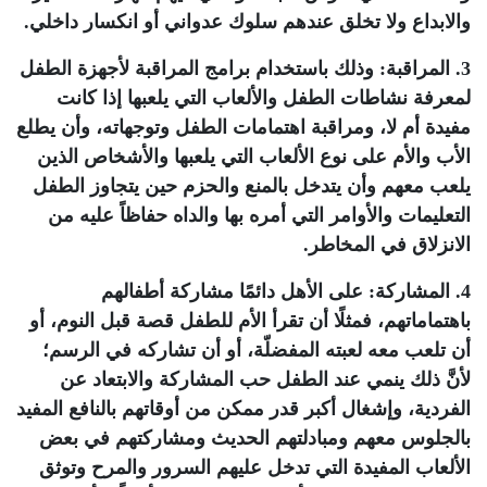
والابداع ولا تخلق عندهم سلوك عدواني أو انكسار داخلي.
3. المراقبة: وذلك باستخدام برامج المراقبة لأجهزة الطفل
لمعرفة نشاطات الطفل والألعاب التي يلعبها إذا كانت
مفيدة أم لا، ومراقبة اهتمامات الطفل وتوجهاته، وأن يطلع
الأب والأم على نوع الألعاب التي يلعبها والأشخاص الذين
يلعب معهم وأن يتدخل بالمنع والحزم حين يتجاوز الطفل
التعليمات والأوامر التي أمره بها والداه حفاظاً عليه من
الانزلاق في المخاطر.
4. المشاركة: على الأهل دائمًا مشاركة أطفالهم
باهتماماتهم، فمثلًا أن تقرأ الأم للطفل قصة قبل النوم، أو
أن تلعب معه لعبته المفضلّة، أو أن تشاركه في الرسم؛
لأنَّ ذلك ينمي عند الطفل حب المشاركة والابتعاد عن
الفردية، وإشغال أكبر قدر ممكن من أوقاتهم بالنافع المفيد
بالجلوس معهم ومبادلتهم الحديث ومشاركتهم في بعض
الألعاب المفيدة التي تدخل عليهم السرور والمرح وتوثق