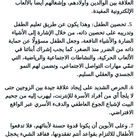
العلاقة بين الوالدين وأولادهم، وإشغالهم أيضاً بالألعاب
الإلكترونية المفيدة
.
5. تحصين الطفل: وهذا يكون عن طريق تعليم الطفل
وتدريبه على تحصين ذاته، من خلال الإشارة إلى الأشياء
الضارة والأشياء النافعة، وجعل الطفل مسؤولًا عن حماية
ذاته من الضرر منذ الصغر، كما يجب إشراك أبنائنا في
الألعاب الحركية، والنشاطات الاجتماعية والرياضية، التي
تنمّي مهارات التواصل الاجتماعي، وتضمن لهم النمو
الجسدي والعقلي السليم
.
6. الحرص الشديد على إيجاد علاقة جيدة بين الزوجين حتى
لا يلجأ أي من أفراد الأسرة للإنترنت، ليهرب إليه من جحيم
البيت لإشباع الجوع العاطفي والدفء الأسري عبر الواقع
الافتراضي.
7. وعلى الأبوين أن يكونا قدوة حسنة لأبنائهم، فلا تدفعوا
الأطفال للالتزام بقواعد أنتم تفقدونها، ففاقد الشيء يخجل