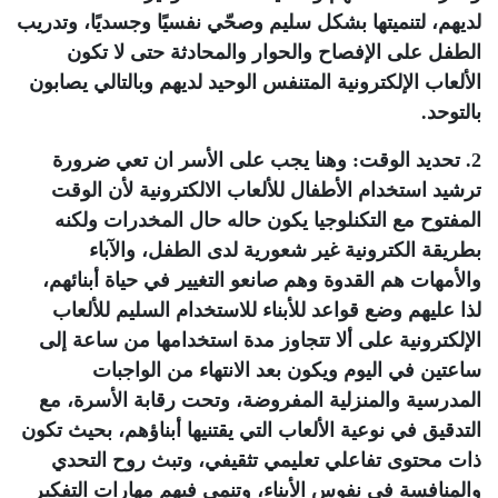
لديهم، لتنميتها بشكل سليم وصحّي نفسيًا وجسديًا، وتدريب
الطفل على الإفصاح والحوار والمحادثة حتى لا تكون
الألعاب الإلكترونية المتنفس الوحيد لديهم وبالتالي يصابون
بالتوحد.
2. تحديد الوقت: وهنا يجب على الأسر ان تعي ضرورة
ترشيد استخدام الأطفال للألعاب الالكترونية لأن الوقت
المفتوح مع التكنلوجيا يكون حاله حال المخدرات ولكنه
بطريقة الكترونية غير شعورية لدى الطفل، والآباء
والأمهات هم القدوة وهم صانعو التغيير في حياة أبنائهم،
لذا عليهم وضع قواعد للأبناء للاستخدام السليم للألعاب
الإلكترونية على ألا تتجاوز مدة استخدامها من ساعة إلى
ساعتين في اليوم ويكون بعد الانتهاء من الواجبات
المدرسية والمنزلية المفروضة، وتحت رقابة الأسرة، مع
التدقيق في نوعية الألعاب التي يقتنيها أبناؤهم، بحيث تكون
ذات محتوى تفاعلي تعليمي تثقيفي، وتبث روح التحدي
والمنافسة في نفوس الأبناء، وتنمي فيهم مهارات التفكير