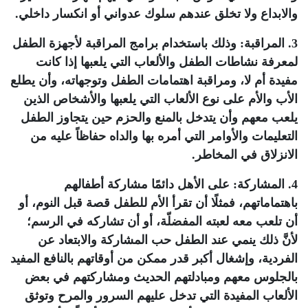
والابداع ولا تخلق عندهم سلوك عدواني أو انكسار داخلي.
3. المراقبة: وذلك باستخدام برامج المراقبة لأجهزة الطفل
لمعرفة نشاطات الطفل والألعاب التي يلعبها إذا كانت
مفيدة أم لا، ومراقبة اهتمامات الطفل وتوجهاته، وأن يطلع
الأب والأم على نوع الألعاب التي يلعبها والأشخاص الذين
يلعب معهم وأن يتدخل بالمنع والحزم حين يتجاوز الطفل
التعليمات والأوامر التي أمره بها والداه حفاظاً عليه من
الانزلاق في المخاطر.
4. المشاركة: على الأهل دائمًا مشاركة أطفالهم
باهتماماتهم، فمثلًا أن تقرأ الأم للطفل قصة قبل النوم، أو
أن تلعب معه لعبته المفضلّة، أو أن تشاركه في الرسم؛
لأنَّ ذلك ينمي عند الطفل حب المشاركة والابتعاد عن
الفردية، وإشغال أكبر قدر ممكن من أوقاتهم بالنافع المفيد
بالجلوس معهم ومبادلتهم الحديث ومشاركتهم في بعض
الألعاب المفيدة التي تدخل عليهم السرور والمرح وتوثق