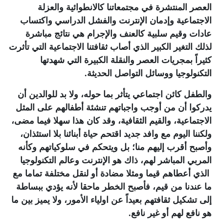
العصر المنتشرة في مجتمعاتنا كالانطوائية والعزلة
الاجتماعية وإدمان الإنترنت والفشل الدراسي واكتساب
عادات وقيم سلبية كالعنف والإجرام هي نتائج مباشرة
لذلك التغير الكبير الذي أصاب ثقافتنا الاجتماعية التي تأثرت
كثيراً بمجريات العصر والنقلة الكبيرة التي شهدتها
التكنولوجيا ووسائل التواصل الحديثة
.
والطفل كائن اجتماعي يتأثر بما حوله، ولا بد للوالدين أن
يدركوا أن من أوجب واجباتهم تنشئة أطفالهم على المثل
الاجتماعية، والقيم الثقافية، وقد كان هذا سهلا فيما مضى،
ولكننا اليوم مع وافد جديد اقتحم حياة أبنائنا بلا استئذان،
وأصبح أقرب إليهم منا؛ بل ويتحكم في سلوكياتهم وكأنه
المربي المباشر لهم، ذاك هو الإنترنت وعالم التكنولوجيا
الذي أعطاهم قيما ومثلا مضادة أو لنقل مختلفة تماما مع
ما عندنا من قيم، فأصبح الخطر ماحقا لأنه يؤدي ببساطة
إلى تشكيل ثقافتهم بعيداً عن اولياء الأمور، ولا يميز بين ما
هو نافع لهم أو غير نافع.