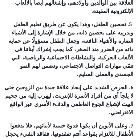
العلاقة بين الوالدين وأولادهم، وإشغالهم أيضاً بالألعاب
الإلكترونية المفيدة
.
5. تحصين الطفل: وهذا يكون عن طريق تعليم الطفل
وتدريبه على تحصين ذاته، من خلال الإشارة إلى الأشياء
الضارة والأشياء النافعة، وجعل الطفل مسؤولًا عن حماية
ذاته من الضرر منذ الصغر، كما يجب إشراك أبنائنا في
الألعاب الحركية، والنشاطات الاجتماعية والرياضية، التي
تنمّي مهارات التواصل الاجتماعي، وتضمن لهم النمو
الجسدي والعقلي السليم
.
6. الحرص الشديد على إيجاد علاقة جيدة بين الزوجين حتى
لا يلجأ أي من أفراد الأسرة للإنترنت، ليهرب إليه من جحيم
البيت لإشباع الجوع العاطفي والدفء الأسري عبر الواقع
الافتراضي.
7. وعلى الأبوين أن يكونا قدوة حسنة لأبنائهم، فلا تدفعوا
الأطفال للالتزام بقواعد أنتم تفقدونها، ففاقد الشيء يخجل