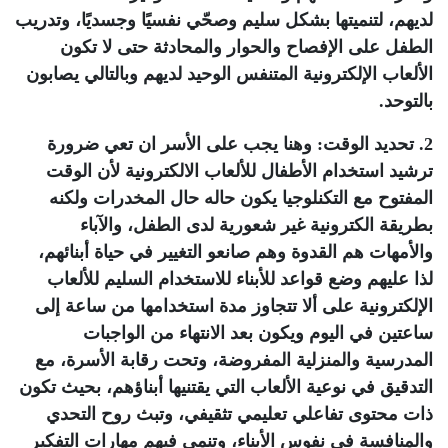
لديهم، لتنميتها بشكل سليم وصحّي نفسيًا وجسديًا، وتدريب
الطفل على الإفصاح والحوار والمحادثة حتى لا تكون
الألعاب الإلكترونية المتنفس الوحيد لديهم وبالتالي يصابون
بالتوحد.
2. تحديد الوقت: وهنا يجب على الأسر ان تعي ضرورة
ترشيد استخدام الأطفال للألعاب الالكترونية لأن الوقت
المفتوح مع التكنلوجيا يكون حاله حال المخدرات ولكنه
بطريقة الكترونية غير شعورية لدى الطفل، والآباء
والأمهات هم القدوة وهم صانعو التغيير في حياة أبنائهم،
لذا عليهم وضع قواعد للأبناء للاستخدام السليم للألعاب
الإلكترونية على ألا تتجاوز مدة استخدامها من ساعة إلى
ساعتين في اليوم ويكون بعد الانتهاء من الواجبات
المدرسية والمنزلية المفروضة، وتحت رقابة الأسرة، مع
التدقيق في نوعية الألعاب التي يقتنيها أبناؤهم، بحيث تكون
ذات محتوى تفاعلي تعليمي تثقيفي، وتبث روح التحدي
والمنافسة في نفوس الأبناء، وتنمي فيهم مهارات التفكير