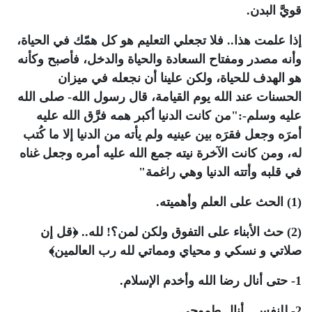
قويَّ البدن.
إذا علمت هذا.. فلا تجعلي التعليم هو كل همّك في الحياة،
وأنه مصدر ومفتاح السعادة والحياة والدخل، فأصبح وكأنه
هو الهدف للحياة، ولكن علينا أن نجعله في ميزان
الحسنات عند الله يوم القيامة، قال رسول الله- صلى الله
عليه وسلم-:
"من كانت الدنيا أكبر همه فرَّق الله عليه
أمرَه وجعل فقرَه بين عينيه ولم يأته من الدنيا إلا ما كُتب
له، ومن كانت الآخرة نيته جمع الله عليه أمره وجعل غناه
في قلبه وأتته الدنيا وهي راغمة"
(1) الحث على العلم وأهميته.
(2) حث الأبناء على التفوق ولكن لمن؟! لله..
﴿قل إن
صلاتي و نسكي و محياي ومماتي لله رب العالمين﴾
1- حتى أنال رضا الله وأخدم الإسلام.
2- للنفس.. أنال طموحي.