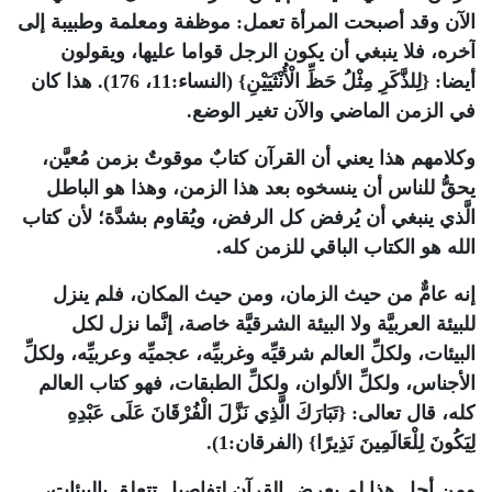
الآن وقد أصبحت المرأة تعمل: موظفة ومعلمة وطبيبة إلى
آخره، فلا ينبغي أن يكون الرجل قواما عليها، ويقولون
أيضا: {لِلذَّكَرِ مِثْلُ حَظِّ الْأُنْثَيَيْنِ} (النساء:11، 176). هذا كان
في الزمن الماضي والآن تغير الوضع
.
وكلامهم هذا يعني أن القرآن كتابٌ موقوتٌ بزمن مُعيَّن،
يحقُّ للناس أن ينسخوه بعد هذا الزمن، وهذا هو الباطل
الَّذي ينبغي أن يُرفض كل الرفض، ويُقاوم بشدَّة؛ لأن كتاب
الله هو الكتاب الباقي للزمن كله
.
إنه عامٌّ من حيث الزمان، ومن حيث المكان، فلم ينزل
للبيئة العربيَّة ولا البيئة الشرقيَّة خاصة، إنَّما نزل لكل
البيئات، ولكلِّ العالم شرقيِّه وغربيِّه، عجميِّه وعربيِّه، ولكلِّ
الأجناس، ولكلِّ الألوان، ولكلِّ الطبقات، فهو كتاب العالم
كله، قال تعالى: {تَبَارَكَ الَّذِي نَزَّلَ الْفُرْقَانَ عَلَى عَبْدِهِ
لِيَكُونَ لِلْعَالَمِينَ نَذِيرًا} (الفرقان:1).
ومن أجل هذا لم يعرض القرآن لتفاصيل تتعلق بالبيئات،