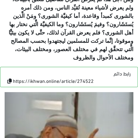
ولم يعرض لأشياء معينة تُقيِّد الناس، ومن ذلك أمره
بالشورى كمبدأ وقاعدة، أما كيفيَّة الشورى؟ ومَنْ الَّذين
يُستَشَارون؟ وفيمَ يُستَشَارون؟ وما الكيفيَّة الَّتي نختار بها
أهل الشورى؟ فلم يعرض القرآن لذلك، حتَّى لا يكون بيئيًّا
وموقوتا، إنَّما تركت للمسلمين ليجتهدوا بحسب المصالح
الَّتي تتحقَّق لهم في مختلف العصور، ومختلف البيئات،
ومختلف الأحوال والظروف
رابط دائم
https://ikhwan.online/article/274522