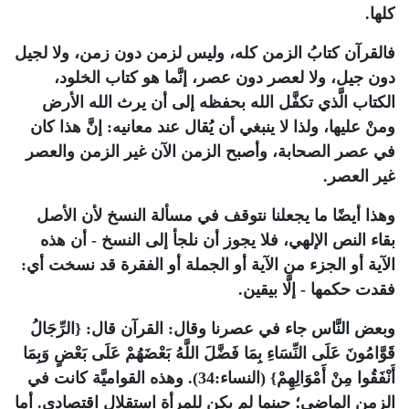
كلها
.
فالقرآن كتابُ الزمن كله، وليس لزمن دون زمن، ولا لجيل
دون جيل، ولا لعصر دون عصر، إنَّما هو كتاب الخلود،
الكتاب الَّذي تكفَّل الله بحفظه إلى أن يرث الله الأرض
ومنْ عليها، ولذا لا ينبغي أن يُقال عند معانيه: إنَّ هذا كان
في عصر الصحابة، وأصبح الزمن الآن غير الزمن والعصر
غير العصر
.
وهذا أيضًا ما يجعلنا نتوقف في مسألة النسخ لأن الأصل
بقاء النص الإلهي، فلا يجوز أن نلجأ إلى النسخ - أن هذه
الآية أو الجزء من الآية أو الجملة أو الفقرة قد نسخت أي:
فقدت حكمها - إلَّا بيقين
.
وبعض النَّاس جاء في عصرنا وقال: القرآن قال: {الرِّجَالُ
قَوَّامُونَ عَلَى النِّسَاءِ بِمَا فَضَّلَ اللَّهُ بَعْضَهُمْ عَلَى بَعْضٍ وَبِمَا
أَنْفَقُوا مِنْ أَمْوَالِهِمْ} (النساء:34). وهذه القواميَّة كانت في
الزمن الماضي؛ حينما لم يكن للمرأة استقلال اقتصادي. أما