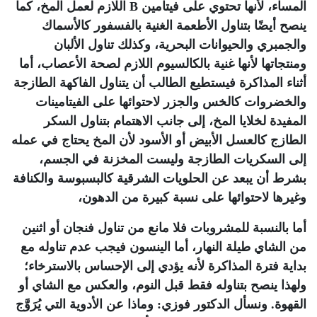
المساء، لأنها تحتوي على فيتامين
B
اللازم لعمل المخ، كما
ينصح أيضًا بتناول الأطعمة الغنية بالفسفور كالأسماك
والجمبري والحيوانات البحرية، وكذلك تناول الألبان
ومنتجاتها لأنها غنية بالكالسيوم اللازم لصحة الأعصاب، أما
أثناء المذاكرة فيستطيع الطالب أن يتناول الفاكهة الطازجة
والخضروات كالخس والجزر لاحتوائها على الفيتامينات
المفيدة لخلايا المخ، إلى جانب الاهتمام بتناول السكر
الطازج كالعسل الأبيض أو الأسود لأن المخ يحتاج في عمله
إلى السكريات الطازجة وليست المخزنة في الجسم،
بشرط أن يبعد عن الحلويات الشرقية كالبسبوسة والكنافة
وغيرها لاحتوائها على نسبة كبيرة من الدهون،
أما بالنسبة للمشروبات فلا مانع من تناول فنجان أو اثنين
من الشاي طيلة النهار، أما الينسون فيجب عدم تناوله مع
بداية فترة المذاكرة لأنه يؤدي إلى الإحساس بالاسترخاء؛
ولهذا ينصح بتناوله فقط قبل النوم، والعكس مع الشاي أو
القهوة. ونسأل الدكتور فوزي: وماذا عن الأدوية التي يُرَوَّج