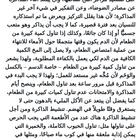
عن مصادر الضوضاء، وعن التفكير في شيء آخر غير
المذاكرة؛ لأن هذا يقلل التركيز ويعرض ما تم استذكاره
للنسيان بعد فترة قصيرة، كما لا يجب أن يذاكر وهو متعب
جسميًّا أو إذا كان جائعًا، وكذلك إذا تناول كمية كبيرة من
الطعام لأن الدم يكون وقتها متجمعًا حول الأمعاء للانتهاء
من عملية امتصاص الطعام، ولا يصل إلى المخ الكمية
الكافية من الدم لكي يعمل بالكفاءة المطلوبة، ولهذا يشعر
من تناول كمية كبيرة من الطعام – خاصة الدسم – بالكسل
والوَخَم لأن مُخَّه غير مستعد للعمل؛ ولهذا لا يجب البدء في
المذاكرة قبل مرور ساعة بعد تناول الطعام، وينصح أيام
المذاكرة والامتحانات عدم تناول كميات كبيرة من الطعام،
كما يفضل أن يبتعد عن الأكل المليء بالدهون حتى لا
يستغرق وقتًا طويلاً في الهضم. تنشيط الذاكرة ومن أجل
تنشيط الذاكرة هناك عدد من الأطعمة التي يجب الحرص
على تناولها مثل: تناول الحبوب الكاملة، والخميرة التي
يمكن إذابة ملعقة منها في كوب ماء صباحًا، ومثلها في