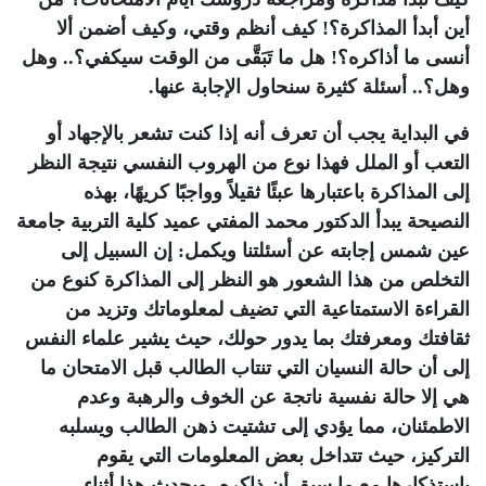
أين أبدأ المذاكرة؟! كيف أنظم وقتي، وكيف أضمن ألا
أنسى ما أذاكره؟! هل ما تَبَقَّى من الوقت سيكفي؟.. وهل
وهل؟.. أسئلة كثيرة سنحاول الإجابة عنها.
في البداية يجب أن تعرف أنه إذا كنت تشعر بالإجهاد أو
التعب أو الملل فهذا نوع من الهروب النفسي نتيجة النظر
إلى المذاكرة باعتبارها عبئًا ثقيلاً وواجبًا كريهًا، بهذه
النصيحة يبدأ الدكتور محمد المفتي عميد كلية التربية جامعة
عين شمس إجابته عن أسئلتنا ويكمل: إن السبيل إلى
التخلص من هذا الشعور هو النظر إلى المذاكرة كنوع من
القراءة الاستمتاعية التي تضيف لمعلوماتك وتزيد من
ثقافتك ومعرفتك بما يدور حولك، حيث يشير علماء النفس
إلى أن حالة النسيان التي تنتاب الطالب قبل الامتحان ما
هي إلا حالة نفسية ناتجة عن الخوف والرهبة وعدم
الاطمئنان، مما يؤدي إلى تشتيت ذهن الطالب ويسلبه
التركيز، حيث تتداخل بعض المعلومات التي يقوم
باستذكارها مع ما سبق أن ذاكره، ويحدث هذا أثناء