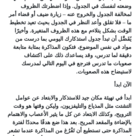
وضعته لنفسك في الجدول. وإذا اضطرتك الظروف
لمخالفة الجدول والخروج عنه – زيارة ضيف أو قضاء أمر
ما – فلا تقلق وأعد النظر في الجدول بحيث تعيد تخطيط
الوقت بشكل يتلاءم مع هذه الظروف المتغيرة. وأخيرًا
يُفَضَّل أن تبدأ جدول استذكارك اليومي بما درست من
مواد في نفس الموضوع، فتكون المذاكرة بمثابة متابعة
دقيقة لما تدرس، وقد يساعدك ذلك على اكتشاف
صعوبات ما تدرس فترجع في اليوم التالي لمدرسك
لاستيضاح هذه الصعوبات.
الآن ابدأ
ابدأ في تهيئة مكان جيد للاستذكار والابتعاد عن عوامل
التشتت مثل المذياع والتليفزيون، وليكن وقتها هو وقت
الترويح، وكذلك الابتعاد عن كل ما يثير الأعصاب والاهتمام
بالإضاءة والمقعد المريح. بعد هذا ضع هدفًا محددًا لفترة
المذاكرة حتى تستطيع أن تَفْرُغ من المذاكرة عندما تشعر