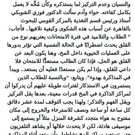
والنسيان وعدم التركيز لما يستذكره وكأن مُخَّه لا يعمل
بكامل كفاءته. حواء وآدم سألت الدكتور فوزي الشوبكي
أستاذ ورئيس قسم التغذية بالمركز القومي للبحوث
بالقاهرة عن أسباب هذه الشكوى وكيفية تلافيها.. فأجاب:
” الطلاب والتلاميذ في فترة الامتحانات يعتريهم نوع من
القلق يحدث اضطرابًا في الحالة النفسية التي تؤثر بدورها
على العمليات الحيوية داخل المخ، وهنا يكون البعد عن
القلق هو الحل، فإذا كان الطالب مستعدًّا للامتحان فلا
داعي للقلق، وإذا لم يكن مستعدًا فعليه أن يستعد.. ويبدأ
في المذاكرة بهدوء”. ويتابع: “وبالنسبة للطلاب الذين
يستمرون في الاستذكار لفترات طويلة عليهم أن يدركوا أن
لمراكز الذاكرة في المخ قدرات معينة، بعدها يقل التركيز
ويقل الفهم والتذكر؛ ولهذا يجب التوقف لمدة عشر دقائق
كل ساعة أو ساعة ونصف للاسترخاء والخروج إلى مكان
مفتوح به هواء متجدد كشرفة المنزل مثلاً أو يستمع إلى
موسيقى هادئة، لكن لا يتحدث خلالها أو يشاهد التلفزيون
حتى تستعيد مراكز المخ نشاطها، وأن يبتعد أثناء المذاكرة