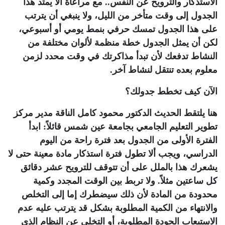
الاستذكار والترويح عن النفس.. مع مراعاة ألا يمتد هذا
الجدول إلى وقت متأخر من الليل، ولا ينبغي أن يترتب
على هذا الجدول تمسك حرفي بنمط يومي أو أسبوعي،
لكن أن يمثل الجدول خطة منظمة لألوان مختلفة من
النشاط تدفعك لأن تبدأ مذاكرتك في وقت محدد لزمن
معلوم بعده تنتقل لنشاط آخر.
الآن كيف تخطط جدولك؟
هنا يلتقط الحديث الدكتور محمود كامل الناقة مدير مركز
تطوير التعليم الجامعي بجامعة عين شمس قائلاً: ابدأ
الفترة الأولى من الجدول بعد فترة راحة من اليوم
الدراسي، ويجب ألا تطول فترة استذكار مادة معينة حتى لا
يشعرك هذا بالملل على أن تتوقف للترويح عشر دقائق
كل ساعتين مثلاً. ولا تربط بين الوقت المجدد وكمية
محدودة من المادة لأن ذلك سيضطرك إما إلى التخلص
والانتهاء من الكمية المطلوبة بشكل قد يترتب عليه عدم
الاستيعاب الجودة المطلوبة، أو التخلي عن النظام الذي