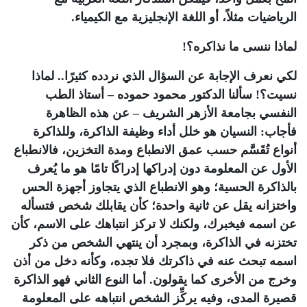
الرياضيات مثلاً، أو اللغة الإنجليزية مع الكيمياء.
لماذا ننسى ما نذاكره؟!
لكي نعرف الإجابة عن السؤال الذي نردده كثيرًا.. لماذا
نسيت؟! سألنا الدكتور محمود حموده – أستاذ الطب
النفسي بجامعة الأزهر الشريف – عن هذه الظاهرة
فأجاب: النسيان هو خلل أداء وظيفة الذاكرة، وللذاكرة
أنواع تُقَسَّم حسب عمق الانطباع ومدة التخزين، فالانطباع
الأول عن المعلومة دون إدراكها إدراكًا تامًا هو ما يُعرف
بالذاكرة الحسية؛ وهو الانطباع الذي يتجاوز أجهزة الحس
واختزانه يقل عن ثانية واحدة؛ كأن يقابلك شخص فتسأله
عن اسمه فيخبرك، ولكنك لا تركز انتباهك على الاسم، كأن
تختزنه في الذاكرة، وبمجرد أن ينتهي الشخص من ذكر
اسمه تبحث عنه في ذاكرتك فلا تجده، وكأنه دخل من أذن
وخرج من الأخرى كما يقولون. أما النوع الثاني فهو الذاكرة
قصيرة المدى، وفيه يركِّز الشخص انتباهه على المعلومة