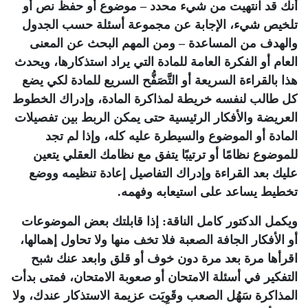
أنك قد انتهيت من شيء محدد – موضوع أو حفظ نص أو
تلخيص شيء، الإجابة عن مجموعة أسئلة حسب الجدول
والهدف من المساعدة – ومن المهم البحث عن المعنى
العام أو الفكرة العامة للمادة التي يراد استذكارها، ويحدث
هذا بالقراءة السريعة أو التَّصَفُّح السريع للمادة لكي يضع
كل طالب لنفسه خريطة لمذاكرة المادة، وإدراك الخطوط
العريضة والأفكار الرئيسية حتى يمكن الربط بين تفصيلات
المادة أو الموضوع والسيطرة عليه كله، وإذا لم تجد
للموضوع نظامًا أو ترتيبًا يتفق مع نظامك العقلي يتعين
عليك بعد القراءة وإدراك التفاصيل إعادة تنظيمه ووضع
تخطيط يساعد على استيعابه وفهمه.
ويكمل الدكتور كامل الناقة: إذا قابلتك بعض الموضوعات
أو الأفكار الجافة الصعبة فلا تخف منها ولا تحاول إهمالها،
اقرأها مرة بعد مرة دون خوف أو قلق وابعد عنك شبح
التفكير في أسئلة الامتحان أو صعوبة الامتحان، فمتى بدأت
المذاكرة سَهُل الصعب وقَوِيَت عزيمة الاستذكار عندك، ولا