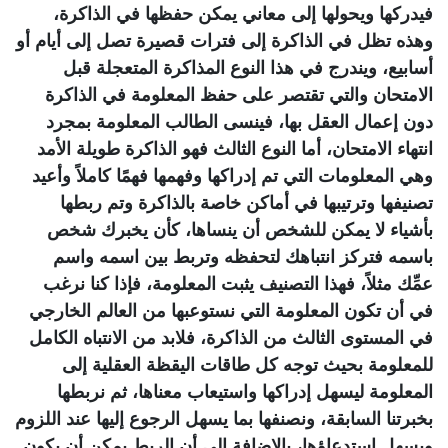
فيدركها ويحولها إلى معاني يمكن حفظها في الذاكرة،
وهذه تظل في الذاكرة إلى فترات قصيرة تصل إلى أيام أو
أسابيع، ويندرج في هذا النوع المذاكرة المتعجلة قبل
الامتحان والتي تقتصر على حفظ المعلومة في الذاكرة
دون إعمال العقل بها، فينسى الطالب المعلومة بمجرد
انتهاء الامتحان، أما النوع الثالث فهو الذاكرة طويلة الأمد
وهي المعلومات التي تم إدراكها وفهمها فهمًا كاملاً وأعيد
تصنيفها وترتيبها في أماكن خاصة بالذاكرة وتم ربطها
بأشياء لا يمكن للشخص أن ينساها، كأن يخبرك شخص
باسمه فتركز انتباهك لتحفظه وتربط بين اسمه واسم
عمِّك مثلاً، فهذا التصنيف يثبت المعلومة، فإذا كنا نرغب
في أن تكون المعلومة التي نستوعبها من العالم الخارجي
في المستوى الثالث من الذاكرة، فلابد من الانتباه الكامل
للمعلومة بحيث توجه كل طاقات اليقظة العقلية إلى
المعلومة ليسهل إدراكها واستيعاب معناها، ثم نربطها
بخبرتنا السابقة، ونصنفها بما يسهل الرجوع إليها عند اللزوم
ويسهل استدعاؤها، بالإضافة إلى أن الربط يمكن أن يكون