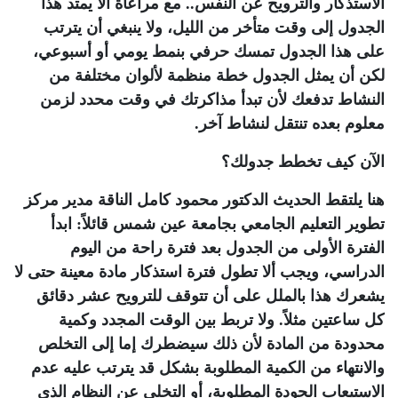
الاستذكار والترويح عن النفس.. مع مراعاة ألا يمتد هذا
الجدول إلى وقت متأخر من الليل، ولا ينبغي أن يترتب
على هذا الجدول تمسك حرفي بنمط يومي أو أسبوعي،
لكن أن يمثل الجدول خطة منظمة لألوان مختلفة من
النشاط تدفعك لأن تبدأ مذاكرتك في وقت محدد لزمن
معلوم بعده تنتقل لنشاط آخر.
الآن كيف تخطط جدولك؟
هنا يلتقط الحديث الدكتور محمود كامل الناقة مدير مركز
تطوير التعليم الجامعي بجامعة عين شمس قائلاً: ابدأ
الفترة الأولى من الجدول بعد فترة راحة من اليوم
الدراسي، ويجب ألا تطول فترة استذكار مادة معينة حتى لا
يشعرك هذا بالملل على أن تتوقف للترويح عشر دقائق
كل ساعتين مثلاً. ولا تربط بين الوقت المجدد وكمية
محدودة من المادة لأن ذلك سيضطرك إما إلى التخلص
والانتهاء من الكمية المطلوبة بشكل قد يترتب عليه عدم
الاستيعاب الجودة المطلوبة، أو التخلي عن النظام الذي