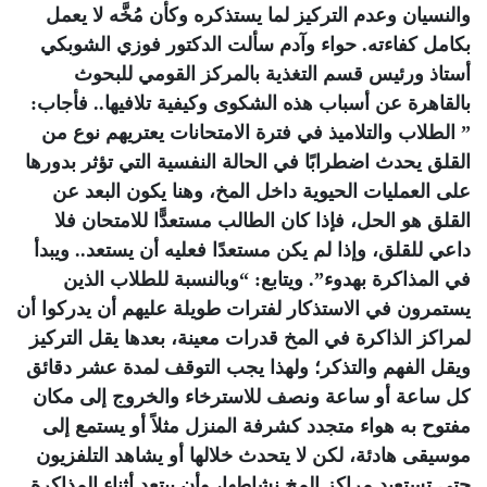
والنسيان وعدم التركيز لما يستذكره وكأن مُخَّه لا يعمل
بكامل كفاءته. حواء وآدم سألت الدكتور فوزي الشوبكي
أستاذ ورئيس قسم التغذية بالمركز القومي للبحوث
بالقاهرة عن أسباب هذه الشكوى وكيفية تلافيها.. فأجاب:
” الطلاب والتلاميذ في فترة الامتحانات يعتريهم نوع من
القلق يحدث اضطرابًا في الحالة النفسية التي تؤثر بدورها
على العمليات الحيوية داخل المخ، وهنا يكون البعد عن
القلق هو الحل، فإذا كان الطالب مستعدًّا للامتحان فلا
داعي للقلق، وإذا لم يكن مستعدًا فعليه أن يستعد.. ويبدأ
في المذاكرة بهدوء”. ويتابع: “وبالنسبة للطلاب الذين
يستمرون في الاستذكار لفترات طويلة عليهم أن يدركوا أن
لمراكز الذاكرة في المخ قدرات معينة، بعدها يقل التركيز
ويقل الفهم والتذكر؛ ولهذا يجب التوقف لمدة عشر دقائق
كل ساعة أو ساعة ونصف للاسترخاء والخروج إلى مكان
مفتوح به هواء متجدد كشرفة المنزل مثلاً أو يستمع إلى
موسيقى هادئة، لكن لا يتحدث خلالها أو يشاهد التلفزيون
حتى تستعيد مراكز المخ نشاطها، وأن يبتعد أثناء المذاكرة