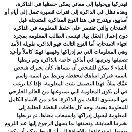
فيدركها ويحولها إلى معاني يمكن حفظها في الذاكرة،
وهذه تظل في الذاكرة إلى فترات قصيرة تصل إلى أيام أو
أسابيع، ويندرج في هذا النوع المذاكرة المتعجلة قبل
الامتحان والتي تقتصر على حفظ المعلومة في الذاكرة
دون إعمال العقل بها، فينسى الطالب المعلومة بمجرد
انتهاء الامتحان، أما النوع الثالث فهو الذاكرة طويلة الأمد
وهي المعلومات التي تم إدراكها وفهمها فهمًا كاملاً وأعيد
تصنيفها وترتيبها في أماكن خاصة بالذاكرة وتم ربطها
بأشياء لا يمكن للشخص أن ينساها، كأن يخبرك شخص
باسمه فتركز انتباهك لتحفظه وتربط بين اسمه واسم
عمِّك مثلاً، فهذا التصنيف يثبت المعلومة، فإذا كنا نرغب
في أن تكون المعلومة التي نستوعبها من العالم الخارجي
في المستوى الثالث من الذاكرة، فلابد من الانتباه الكامل
للمعلومة بحيث توجه كل طاقات اليقظة العقلية إلى
المعلومة ليسهل إدراكها واستيعاب معناها، ثم نربطها
بخبرتنا السابقة، ونصنفها بما يسهل الرجوع إليها عند اللزوم
ويسهل استدعاؤها، بالإضافة إلى أن الربط يمكن أن يكون