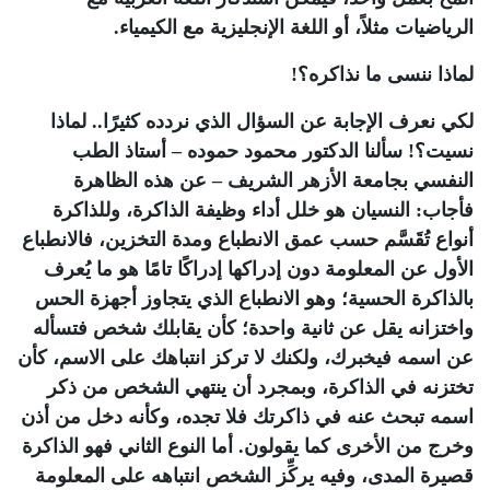
الرياضيات مثلاً، أو اللغة الإنجليزية مع الكيمياء.
لماذا ننسى ما نذاكره؟!
لكي نعرف الإجابة عن السؤال الذي نردده كثيرًا.. لماذا
نسيت؟! سألنا الدكتور محمود حموده – أستاذ الطب
النفسي بجامعة الأزهر الشريف – عن هذه الظاهرة
فأجاب: النسيان هو خلل أداء وظيفة الذاكرة، وللذاكرة
أنواع تُقَسَّم حسب عمق الانطباع ومدة التخزين، فالانطباع
الأول عن المعلومة دون إدراكها إدراكًا تامًا هو ما يُعرف
بالذاكرة الحسية؛ وهو الانطباع الذي يتجاوز أجهزة الحس
واختزانه يقل عن ثانية واحدة؛ كأن يقابلك شخص فتسأله
عن اسمه فيخبرك، ولكنك لا تركز انتباهك على الاسم، كأن
تختزنه في الذاكرة، وبمجرد أن ينتهي الشخص من ذكر
اسمه تبحث عنه في ذاكرتك فلا تجده، وكأنه دخل من أذن
وخرج من الأخرى كما يقولون. أما النوع الثاني فهو الذاكرة
قصيرة المدى، وفيه يركِّز الشخص انتباهه على المعلومة