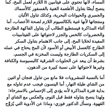
المساء، لأنها تحتوي على فيتامين
B
اللازم لعمل المخ، كما
ينصح أيضًا بتناول الأطعمة الغنية بالفسفور كالأسماك
والجمبري والحيوانات البحرية، وكذلك تناول الألبان
ومنتجاتها لأنها غنية بالكالسيوم اللازم لصحة الأعصاب، أما
أثناء المذاكرة فيستطيع الطالب أن يتناول الفاكهة الطازجة
والخضروات كالخس والجزر لاحتوائها على الفيتامينات
المفيدة لخلايا المخ، إلى جانب الاهتمام بتناول السكر
الطازج كالعسل الأبيض أو الأسود لأن المخ يحتاج في عمله
إلى السكريات الطازجة وليست المخزنة في الجسم،
بشرط أن يبعد عن الحلويات الشرقية كالبسبوسة والكنافة
وغيرها لاحتوائها على نسبة كبيرة من الدهون،
أما بالنسبة للمشروبات فلا مانع من تناول فنجان أو اثنين
من الشاي طيلة النهار، أما الينسون فيجب عدم تناوله مع
بداية فترة المذاكرة لأنه يؤدي إلى الإحساس بالاسترخاء؛
ولهذا ينصح بتناوله فقط قبل النوم، والعكس مع الشاي أو
القهوة. ونسأل الدكتور فوزي: وماذا عن الأدوية التي يُرَوَّج