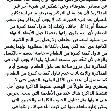
عن مصادر الضوضاء، وعن التفكير في شيء آخر غير
المذاكرة؛ لأن هذا يقلل التركيز ويعرض ما تم استذكاره
للنسيان بعد فترة قصيرة، كما لا يجب أن يذاكر وهو متعب
جسميًّا أو إذا كان جائعًا، وكذلك إذا تناول كمية كبيرة من
الطعام لأن الدم يكون وقتها متجمعًا حول الأمعاء للانتهاء
من عملية امتصاص الطعام، ولا يصل إلى المخ الكمية
الكافية من الدم لكي يعمل بالكفاءة المطلوبة، ولهذا يشعر
من تناول كمية كبيرة من الطعام – خاصة الدسم – بالكسل
والوَخَم لأن مُخَّه غير مستعد للعمل؛ ولهذا لا يجب البدء في
المذاكرة قبل مرور ساعة بعد تناول الطعام، وينصح أيام
المذاكرة والامتحانات عدم تناول كميات كبيرة من الطعام،
كما يفضل أن يبتعد عن الأكل المليء بالدهون حتى لا
يستغرق وقتًا طويلاً في الهضم. تنشيط الذاكرة ومن أجل
تنشيط الذاكرة هناك عدد من الأطعمة التي يجب الحرص
على تناولها مثل: تناول الحبوب الكاملة، والخميرة التي
يمكن إذابة ملعقة منها في كوب ماء صباحًا، ومثلها في