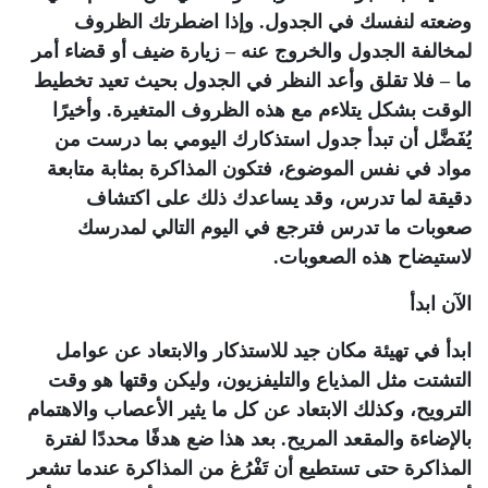
وضعته لنفسك في الجدول. وإذا اضطرتك الظروف
لمخالفة الجدول والخروج عنه – زيارة ضيف أو قضاء أمر
ما – فلا تقلق وأعد النظر في الجدول بحيث تعيد تخطيط
الوقت بشكل يتلاءم مع هذه الظروف المتغيرة. وأخيرًا
يُفَضَّل أن تبدأ جدول استذكارك اليومي بما درست من
مواد في نفس الموضوع، فتكون المذاكرة بمثابة متابعة
دقيقة لما تدرس، وقد يساعدك ذلك على اكتشاف
صعوبات ما تدرس فترجع في اليوم التالي لمدرسك
لاستيضاح هذه الصعوبات.
الآن ابدأ
ابدأ في تهيئة مكان جيد للاستذكار والابتعاد عن عوامل
التشتت مثل المذياع والتليفزيون، وليكن وقتها هو وقت
الترويح، وكذلك الابتعاد عن كل ما يثير الأعصاب والاهتمام
بالإضاءة والمقعد المريح. بعد هذا ضع هدفًا محددًا لفترة
المذاكرة حتى تستطيع أن تَفْرُغ من المذاكرة عندما تشعر