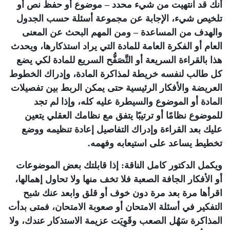
أنك قد انتهيت من شيء محدد – موضوع أو حفظ نص أو
تلخيص شيء، الإجابة عن مجموعة أسئلة حسب الجدول
والهدف من المساعدة – ومن المهم البحث عن المعنى
العام أو الفكرة العامة للمادة التي يراد استذكارها، ويحدث
هذا بالقراءة السريعة أو التَّصَفُّح السريع للمادة لكي يضع
كل طالب لنفسه خريطة لمذاكرة المادة، وإدراك الخطوط
العريضة والأفكار الرئيسية حتى يمكن الربط بين تفصيلات
المادة أو الموضوع والسيطرة عليه كله، وإذا لم تجد
للموضوع نظامًا أو ترتيبًا يتفق مع نظامك العقلي يتعين
عليك بعد القراءة وإدراك التفاصيل إعادة تنظيمه ووضع
تخطيط يساعد على استيعابه وفهمه.
ويكمل الدكتور كامل الناقة: إذا قابلتك بعض الموضوعات
أو الأفكار الجافة الصعبة فلا تخف منها ولا تحاول إهمالها،
اقرأها مرة بعد مرة دون خوف أو قلق وابعد عنك شبح
التفكير في أسئلة الامتحان أو صعوبة الامتحان، فمتى بدأت
المذاكرة سَهُل الصعب وقَوِيَت عزيمة الاستذكار عندك، ولا