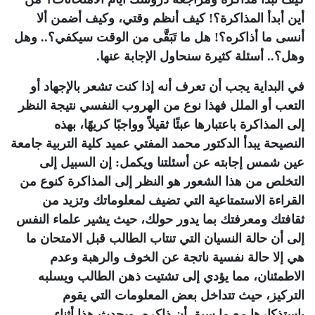
أين أبدأ المذاكرة؟! كيف أنظم وقتي، وكيف أضمن ألا
أنسى ما أذاكره؟! هل ما تَبَقَّى من الوقت سيكفي؟.. وهل
وهل؟.. أسئلة كثيرة سنحاول الإجابة عنها.
في البداية يجب أن تعرف أنه إذا كنت تشعر بالإجهاد أو
التعب أو الملل فهذا نوع من الهروب النفسي نتيجة النظر
إلى المذاكرة باعتبارها عبئًا ثقيلاً وواجبًا كريهًا، بهذه
النصيحة يبدأ الدكتور محمد المفتي عميد كلية التربية جامعة
عين شمس إجابته عن أسئلتنا ويكمل: إن السبيل إلى
التخلص من هذا الشعور هو النظر إلى المذاكرة كنوع من
القراءة الاستمتاعية التي تضيف لمعلوماتك وتزيد من
ثقافتك ومعرفتك بما يدور حولك، حيث يشير علماء النفس
إلى أن حالة النسيان التي تنتاب الطالب قبل الامتحان ما
هي إلا حالة نفسية ناتجة عن الخوف والرهبة وعدم
الاطمئنان، مما يؤدي إلى تشتيت ذهن الطالب ويسلبه
التركيز، حيث تتداخل بعض المعلومات التي يقوم
باستذكارها مع ما سبق أن ذاكره، ويحدث هذا أثناء