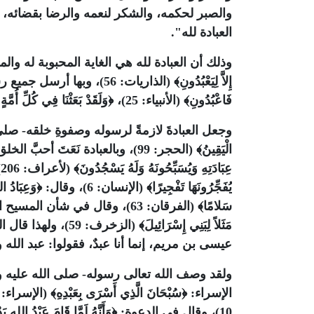
والصبر لحكمه، والشكر لنعمه والرضا بقضائه، 
العبادة لله".
وذلك أن العبادة لله هي الغاية المحبوبة له وال
إِلاَّ لِيَعْبُدُونِ﴾
(الذاريات: 56)، وبها أرسل جميع رسله
فَاعْبُدُونِ﴾
(الأنبياء: 25)،
﴿وَلَقَدْ بَعَثْنَا فِي كُلِّ أُمَّ
وجعل العبادةَ لازمةً لرسوله وصفوةِ خلقه- صل
الْيَقِينُ﴾
(الحجر: 99)، وبالعبادة نَعَتَ أحبَّ الخلق إليه، فقال في حق الملائكة:
عِبَادَتِهِ وَيُسَبِّحُونَهُ وَلَهُ يَسْجُدُونَ﴾
(لأعراف: 206)، وقال في حق الصالحين من عباده:
يُفَجِّرُونَهَا تَفْجِيرًا﴾
(الإنسان: 6)، وقال:
﴿وَعِبَادُ ال
سَلامًا﴾
(الفرقان: 63)، وقال في شأن المسيح الذي نُسبت إليه الألوهية والبنوة
مَثَلاً لِبَنِي إِسْرَائِيلَ﴾
(الزخرف: 59)، 
عيسى بن مريم، إنما أنا عبدٌ، فقولوا: عبد الله
ولقد وصف الله تعالى رسوله- صلى الله عليه 
الإسراء:
﴿سُبْحَانَ الَّذِي أَسْرَى بِعَبْدِهِ﴾
(الإسراء: من الآية 1
10)، وقال فى الدعوة:
﴿وَأَنَّهُ لَمَّا قَامَ عَبْدُ اللهِ ي