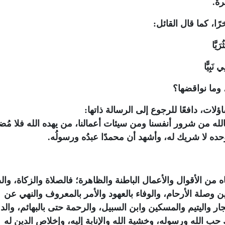
رة.
ًا، كما قال القائل:
َيَّا
نَبِيًّا
 وما نواقضها؟
ات، دافعًا للرجوع إلى الرسالة ذاتها:
لله من شرور أنفسنا ومن سيئات أعمالنا، من يهده الله فلا مُضلّ
وحده لا شريك له، وأشهد أن محمدًا عبدُه ورسولُه.
اه من الأقوال والأعمال الباطنة والظاهرة؛ فالصلاة والزكاة، وال
ين وصلة الأرحام، والوفاء بالعهود والأمر بالمعروف والنهي عن
جار واليتيم والمسكين وابن السبيل، والرحمة حتى بالبهائم، والد
 حب الله ورسوله، وخشية الله والإنابة إليه، وإخلاص الدين له