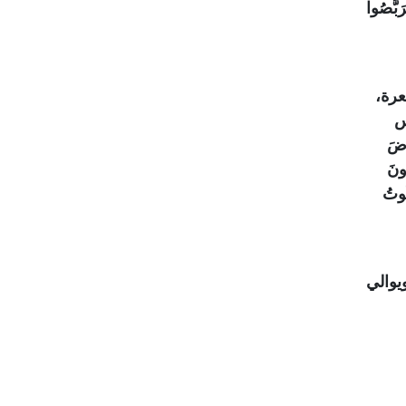
رَبَّصُوا
عرة،
س
رْضَ
ذَكَّرُونَ
ْ مَنْ بِيَدِهِ مَلَكُوتُ
ويوالي