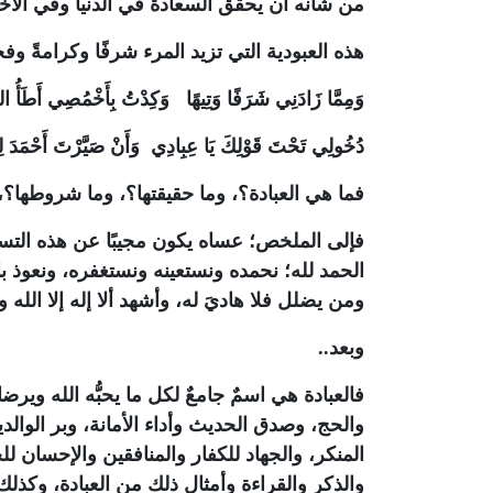
من شأنه أن يحقق السعادة في الدنيا وفي الآخ
هذه العبودية التي تزيد المرء شرفًا وكرامةً وفخر
وَمِمَّا زَادَنِي شَرَفًا وَتِيهًا وَكِدْتُ بِأَخْمُصِي أَطَأُ الثُر
دُخُولِي تَحْتَ قَوْلِكَ يَا عِبِادِي وَأَنْ صَيَّرْتَ أَحْمَدَ لِي 
فما هي العبادة؟، وما حقيقتها؟، وما شروطها؟،
فإلى الملخص؛ عساه يكون مجيبًا عن هذه التساؤل
الحمد لله؛ نحمده ونستعينه ونستغفره، ونعوذ با
ومن يضلل فلا هاديَ له، وأشهد ألا إله إلا الله 
وبعد..
فالعبادة هي اسمٌ جامعٌ لكل ما يحبُّه الله ويرض
والحج، وصدق الحديث وأداء الأمانة، وبر الوالد
المنكر، والجهاد للكفار والمنافقين والإحسان لل
والذكر والقراءة وأمثال ذلك من العبادة، وكذلك