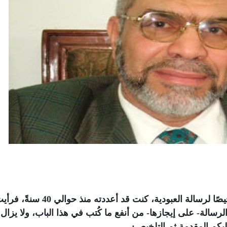
بينما كنت أقلِّب في أوراقي القديمة وجدت تلخيصًا لرسالة العبودية، كنت قد أعدد
الرسالة- على إيجازها- من أنفع ما كُتب في هذا الباب، ولا يزال 
إليكم المقدمة ثم التلخيص: