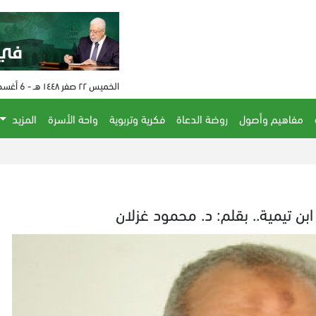
الخميس ٢٢ صفر ١٤٤٨ هـ - 6 أغسطس 2026 م - الساعة 08:49 م
مفاهيم وأصول
روضة الدعاة
فكرية وتربوية
واحة الأسرة
المزيد
الحكم على مفتي النظا
ن تيمية.. بقلم: د. محمود غزلان