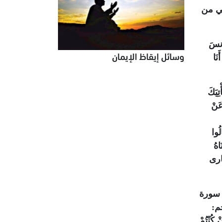
هي من
إِنسَ
وسائل إيقاظ الإيمان
َنَا
تِيَكَ
عَنْ
لُوا
َاهُ
ارى
 سورة
م:
ْ كُنْتُمْ