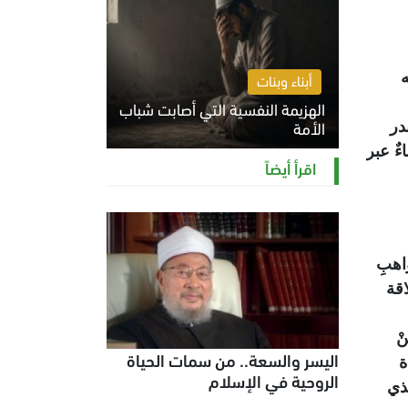
ه
أبناء وبنات
الهزيمة النفسية التي أصابت شباب
الأمة
در
ءٌ عبر
الخميس 6 أغسطس 2026 11:12 ص
اقرأ أيضاً
اهبِ
اقة
ُمْ مِنْ
اليسر والسعة.. من سمات الحياة
ة
الروحية في الإسلام
ذي