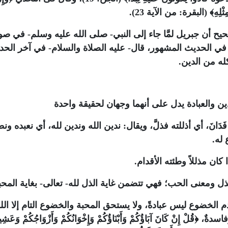
ثْلِهِ﴾
(البقرة: من الآية 23).
حيح أن جبريل لمَّا جاء إلى النبي- صلى الله عليه وسلم- في صو
 في الحديث المشهور، قال- عليه الصلاة والسلام- في آخر الحد
له من الدين.
ين والعبادة يدل على أنهما وجهان لحقيقة واحدة
انَ، أي أذللته فذلَّ، ويقال: ندين الله وندين لله، أي نعبده ون
له.
ا كان مذللاً وطئته الأقدام.
لذل ومعنى الحب؛ فهي تتضمن غاية الذل لله- تعالى- بغاية المحب
لخضوع ليس عبادةً، ولا يستحق المحبة والخضوع التام إلا الله
فاسدةٌ،
﴿قُلْ إِنْ كَانَ آبَاؤُكُمْ وَأَبْنَاؤُكُمْ وَإِخْوَانُكُمْ وَأَزْوَاجُكُمْ وَعَشِي