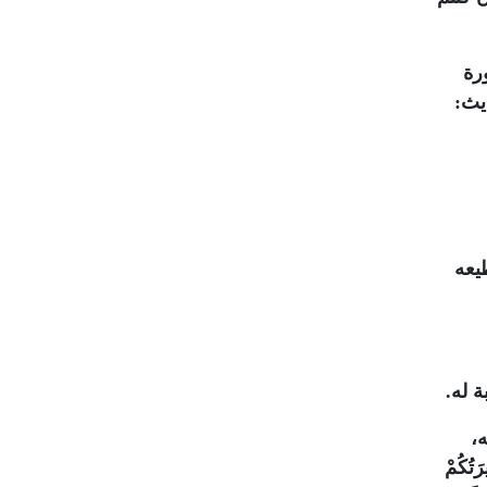
رة
يث:
طيعه
ة له.
،
رَتُكُمْ