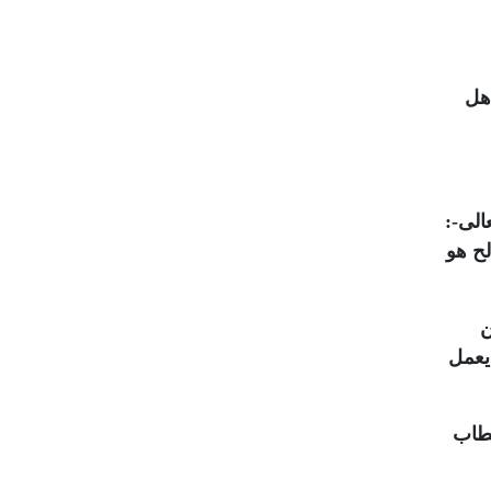
أهل
عالى-:
 الصالح هو
ن
 يعمل
الخطاب