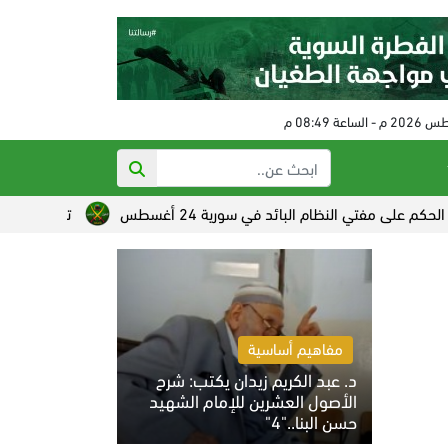
م البائد في سورية 24 أغسطس
تصاعد القلق الصهيوني من خسائ
مفاهيم أساسية
د. عبد الكريم زيدان يكتب: شرح
الأصول العشرين للإمام الشهيد
حسن البنا.."4"