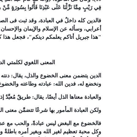
فِي رَيْبٍ مِمَّا نَزَّلْنَا عَلَى عَبْدِنَا فَأْتُوا بِسُورَةٍ مِّنْ مِ
فالدين كله داخلٌ في العبادة، وقد ثبت فى الص
أعرابي، وسأله عن الإسلام والإيمان والإحسان
"
هذا جبريل أتاكم يعلمكم دينكم
"، فجعل هذا ك
المعنى اللغوي لكلمتي الد
الدين يتضمن معنى الخضوع والذل، يقال: دنته فَدَ
ونخضع له، فدين الله: عبادته وطاعته والخضوع 
والعبادة معناها الذل أيضًا، يقال: طريقٌ مُعبَّدٌ إذ
ولكن العبادة المأمور بها شرعًا تتضمَّن معنى ا
فالخضوع مع البغض ليس عبادةً، والحب مع عدم ا
وكل محبة تعظيم لغير الله وبغير أمره باطلةٌ و