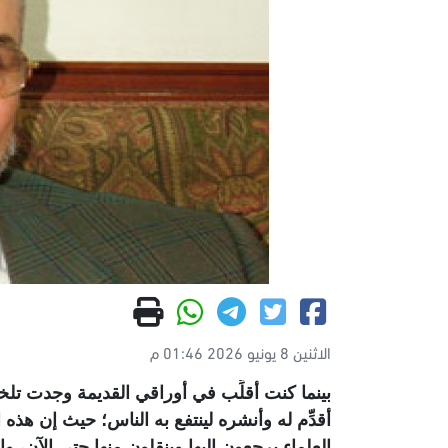
الاثنين 8 يونيو 2026 01:46 م
أقدِّم له وأنشره لينتفع به الناس؛ حيث إن هذه 
العلماء يرجعون إليها وينقلون منها حتى الآن، و