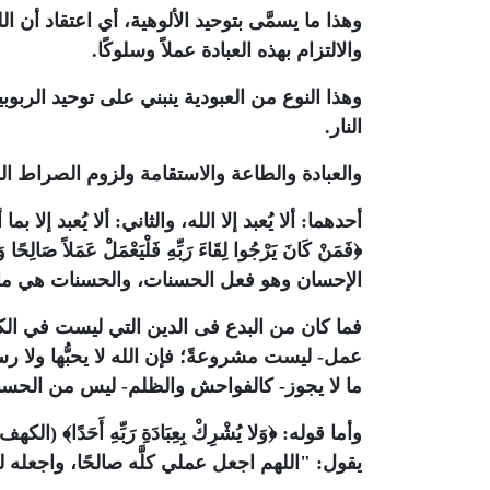
وهذا ما يسمَّى بتوحيد الألوهية، أي اعتقاد أن ا
والالتزام بهذه العبادة عملاً وسلوكًا.
وهذا النوع من العبودية ينبني على توحيد الربوبي
النار.
والعبادة والطاعة والاستقامة ولزوم الصراط ال
أحدهما: ألا يُعبد إلا الله، والثاني: ألا يُعبد إل
﴿فَمَنْ كَانَ يَرْجُوا لِقَاءَ رَبِّهِ فَلْيَعْمَلْ عَمَلاً صَالِحًا وَ
الإحسان وهو فعل الحسنات، والحسنات هي ما أحبّ
فما كان من البدع فى الدين التي ليست في الكت
عمل- ليست مشروعةً؛ فإن الله لا يحبُّها ولا 
ما لا يجوز- كالفواحش والظلم- ليس من الحسنا
وأما قوله:
﴿وَلا يُشْرِكْ بِعِبَادَةِ رَبِّهِ أَحَدًا﴾
يقول: "اللهم اجعل عملي كلَّه صالحًا، واجعله لو