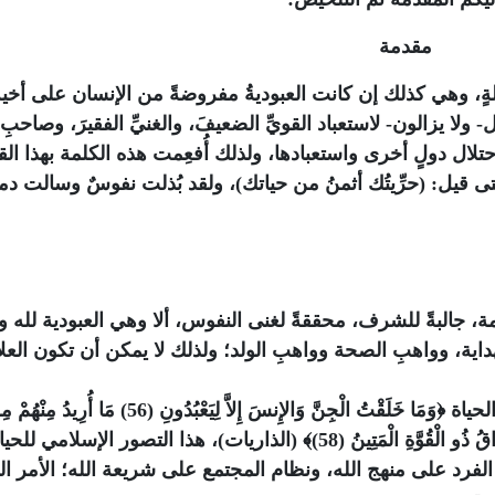
مقدمة
هلةٍ، وهي كذلك إن كانت العبوديةُ مفروضةً من الإنسان على أخي
ا يزالون- لاستعباد القويِّ الضعيفَ، والغنيِّ الفقيرَ، وصاحبِ
لال دولٍ أخرى واستعبادها، ولذلك أُفعِمت هذه الكلمة بهذا الق
 قيل: (حرِّيتُك أثمنُ من حياتك)، ولقد بُذلت نفوسٌ وسالت دما
رامة، جالبةً للشرف، محققةً لغنى النفوس، ألا وهي العبودية لله و
داية، وواهبِ الصحة وواهبِ الولد؛ ولذلك لا يمكن أن تكون العل
لحياة
﴿وَمَا خَلَقْتُ الْجِنَّ وَالإِنسَ إِلاَّ لِيَعْبُدُونِ (56) مَا أُرِيدُ مِنْه
(الذاريات)، هذا التصور الإسلامي للحيا
الفرد على منهج الله، ونظام المجتمع على شريعة الله؛ الأمر ال