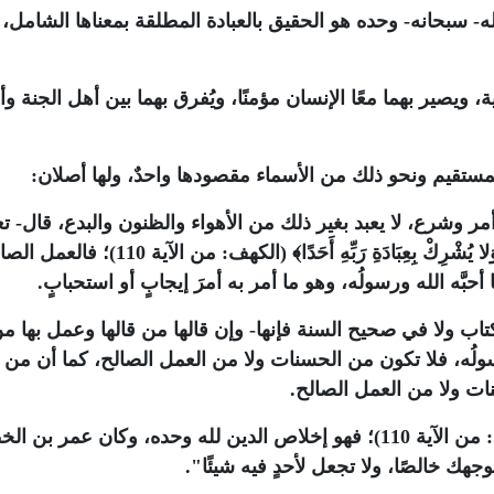
لله- سبحانه- وحده هو الحقيق بالعبادة المطلقة بمعناها الشامل،
ة، ويصير بهما معًا الإنسان مؤمنًا، ويُفرق بهما بين أهل الجنة و
مستقيم ونحو ذلك من الأسماء مقصودها واحدٌ، ولها أصلان:
ا بما أمر وشرع، لا يعبد بغير ذلك من الأهواء والظنون والبدع، قال- ت
لا يُشْرِكْ بِعِبَادَةِ رَبِّهِ أَحَدًا﴾
(الكهف: من الآية 110)؛ فالعمل
َه الله ورسولُه، وهو ما أمر به أمرَ إيجابٍ أو استحبابٍ.
اب ولا في صحيح السنة فإنها- وإن قالها من قالها وعمل بها م
رسولُه، فلا تكون من الحسنات ولا من العمل الصالح، كما أن من
ت ولا من العمل الصالح.
(الكهف: من الآية 110)؛ فهو إخلاص الدين لله وحده، وكان عمر بن 
جهك خالصًا، ولا تجعل لأحدٍ فيه شيئًا".