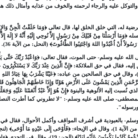
والتوكل عليه والرجاء لرحمته والخوف من عذابه وأمثال ذلك 
مرضية له، التي خلق الخلق لها، قال تعالى
﴿وَمَا خَلَقْتُ الْجِنَّ وَال
﴿وَمَا أَرْسَلْنَا مِنْ قَبْلِكَ مِنْ رَسُولٍ إِلاَّ نُوحِي إِلَيْهِ أَنَّهُ لا إِلَهَ إِلاَّ أ
ةٍ رَسُولاً أَنْ اُعْبُدُوا اللهَ وَاجْتَنِبُوا الطَّاغُوتَ﴾
(النحل: من الآية 36).
ى الله عليه وسلم- حتى الموت، فقال تعالى:
﴿وَاعْبُدْ رَبَّكَ حَتَّى يَأْ
﴿إِنَّ الَّذِينَ عِنْدَ رَبِّكَ لا يَسْتَكْبِرُونَ 
﴿عَيْنًا يَشْرَبُ بِهَا عِبَادُ اللهِ
رَّحْمَنِ الَّذِينَ يَمْشُونَ عَلَى الأَرْضِ هَوْنًا وَإِذَا خَاطَبَهُمْ الْجَاهِلُونَ قَا
﴿إِنْ هُوَ إِلاَّ عَبْدٌ أَنْعَمْنَا عَلَيْهِ وَجَعَلْن
ولهذا قال المصطفى- صلى الله عليه وسلم-: "لا تطروني كما أطرت النص
 ورسوله".
وسلم- بالعبودية في أشرف المواقف وأكمل الأحوال، فقال في
)، وقال في الإيحاء:
﴿فَأَوْحَى إِلَى عَبْدِهِ مَا أَوْحَى﴾
(لنج
َدْعُوهُ كَادُوا يَكُونُونَ عَلَيْهِ لِبَدًا﴾
(الجن: 19)، وقال فى التحدي
﴿وَإِن