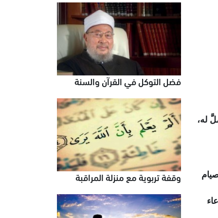
فضل التوكل في القرآن والسنة
َ له،
صيام
وقفة تربوية مع منزلة المراقبة
عاء