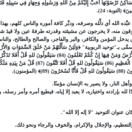
سَاكِنُ تَرْضَوْنَهَا أَحَبَّ إِلَيْكُمْ مِنْ اللهِ وَرَسُولِهِ وَجِهَادٍ فِي سَبِيلِهِ فَتَ
قِينَ﴾
(التوبة: 24).
ي عبَّده الله أي ذلَّله وصرفه، ودبَّر كافة أموره والناس كلهم، بهذا
وقون منه، لا يخرجون عن مشيئته وقدرته طرفةَ عين ولا قيدَ ش
يدخل المؤمن والكافر، والبر والفاجر، والصالح والطالح، والنا
سمَّى بـ"توحيد الربوبية"
﴿وَلَئِنْ سَأَلْتَهُمْ مَنْ خَلَقَ السَّمَوَاتِ وَالأَ
﴿قُلْ لِمَنْ الأَرْضُ وَمَنْ فِيهَا إِنْ كُنتُمْ تَعْلَمُونَ (84) سَيَقُولُونَ للهِ قُلْ أَفَلا تَ
(85) قُلْ مَنْ رَبُّ السَّمَوَاتِ السَّبْعِ وَرَبُّ الْعَرْشِ الْعَظِيمِ (86) سَيَقُولُونَ للهِ قُلْ أَفَلا تَتَّقُونَ (87) قُل
ُونَ (89)﴾
(المؤمنون).
أهل النار، ولا يصير به الإنسان مؤمنًا.
ا لله بإرادته واختياره، لا يعبد إلا إياه، فيطيع أمره وأمر رسله، 
ان عنوان التوحيد "لا إله إلا الله".
 والتعظيم، والإجلال والإكرام، والخوف والرجاء ونحو ذلك.