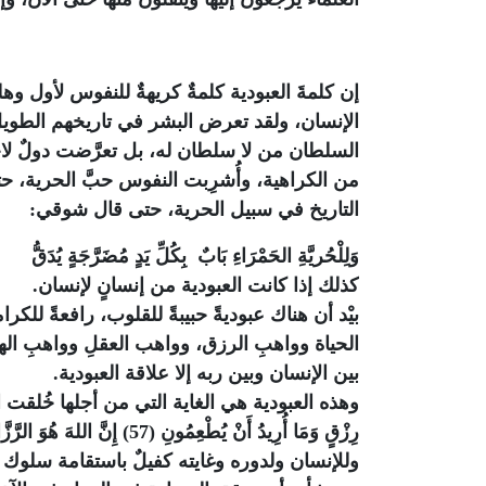
إن كلمةَ العبودية كلمةٌ كريهةٌ للنفوس لأول و
الإنسان، ولقد تعرض البشر في تاريخهم الطويل- ول
السلطان من لا سلطان له، بل تعرَّضت دولٌ لاحت
من الكراهية، وأُشرِبت النفوس حبَّ الحرية، حتى
التاريخ في سبيل الحرية، حتى قال شوقي:
وَلِلْحُريَّةِ الحَمْرَاءِ بَابٌ بِكُلِّ يَدٍ مُضَرَّجَةٍ يُدَقُّ
كذلك إذا كانت العبودية من إنسانٍ لإنسان.
بيْد أن هناك عبوديةً حبيبةً للقلوب، رافعةً للك
الحياة وواهبِ الرزق، وواهب العقلِ وواهبِ اله
بين الإنسان وبين ربه إلا علاقة العبودية.
وهذه العبودية هي الغاية التي من أجلها خُلقت ا
رِزْقٍ وَمَا أُرِيدُ أَنْ يُطْعِمُونِ (57) إِنَّ اللهَ هُوَ الرَّزَّاقُ ذُو الْقُوَّةِ الْمَتِينُ (58)﴾
وللإنسان ولدوره وغايته كفيلٌ باستقامة سلوك 