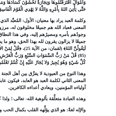
وَأَمْوَالٌ اقْتَرَفْتُمُوهَا وَتِجَارَةٌ تَخْشَوْنَ كَسَادَهَا وَمَ
حَتَّى يَأْتِيَ اللهُ بِأَمْرِهِ وَاللَّهُ لا يَهْدِي الْقَوْمَ الْفَاسِ
وكلمة العبد يراد بها معنيان: الأول: المُعبَّد الذ
المعنى فعباد الله هم جميعًا مخلوقون له، مرز
وجودُهم بأمره ومصيرُهم إليه، وفي هذا النطاق 
جميعًا لا يزالون يقرون لله بهذا الحق، وهو ما ي
لَيَقُولُنَّ اللهُ﴾
(لقمان: من الآية 25)،
كُلِّ شَيْءٍ وَهُوَ يُجِيرُ وَلا يُجَارُ عَلَيْهِ إِنْ كُنتُمْ تَعْلَمُونَ (88) سَيَقُولُونَ للهِ قُلْ فَأَنَّا تُسْحَر
وهذا النوع من العبودية لا يفرِّق بين أهل الجنة و
المعنى الثاني لكلمة العبد هو العابد، فيكون عابدً
أولياءه المؤمنين، ويعادي أعداءه الكافرين.
وهذه العبادة متعلِّقة بألوهية الله- تعالى-؛ ولذا ك
والإله لغةً: هو الذي يؤلِّهه القلب بكمال الحب