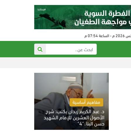
ذي أتلانتك: تهديدا
مفاهيم أساسية
د. عبد الكريم زيدان يكتب: شرح
الأصول العشرين للإمام الشهيد
حسن البنا.."4"