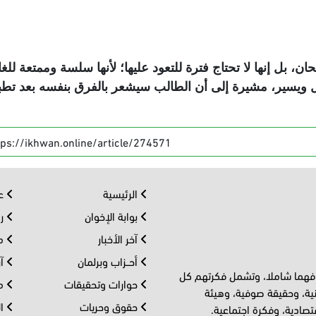
ن، بل إنها لا تحتاج فترة للتعود عليها؛ لأنها سلسة وممتعة للغا
يسير، مشيرة إلى أن الطالب سيشعر بالفرق بنفسه بعد تطب
tps://ikhwan.online/article/274571
الرئيسية
عر
بوابة الإخوان
رو
آخر الأخبار
مف
أحــزاب وبرلمان
آر
 فهما شاملا، وتشمل فكرتهم كل
حوارات وتحقيقات
مل
ية، وحقيقة صوفية، وهيئة
حقوق وحريات
ال
تصادية، وفكرة اجتماعية.