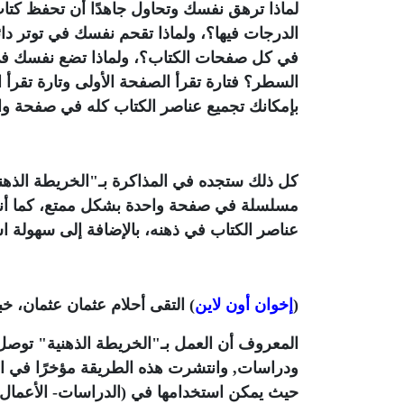
لماذا ترهق نفسك وتحاول جاهدًا أن تحفظ كتا
الدرجات فيها؟، ولماذا تقحم نفسك في توتر دا
في كل صفحات الكتاب؟، ولماذا تضع نفسك في ح
السطر؟ فتارة تقرأ الصفحة الأولى وتارة تقرأ ال
بإمكانك تجميع عناصر الكتاب كله في صفحة واح
كل ذلك ستجده في المذاكرة بـ"الخريطة الذهني
مسلسلة في صفحة واحدة بشكل ممتع، كما أنها
عناصر الكتاب في ذهنه، بالإضافة إلى سهولة 
(
إخوان أون لاين
) التقى أحلام عثمان عثمان، خبي
المعروف أن العمل بـ"الخريطة الذهنية" توصل إ
ودراسات, وانتشرت هذه الطريقة مؤخرًا في العال
حيث يمكن استخدامها في (الدراسات- الأعمال