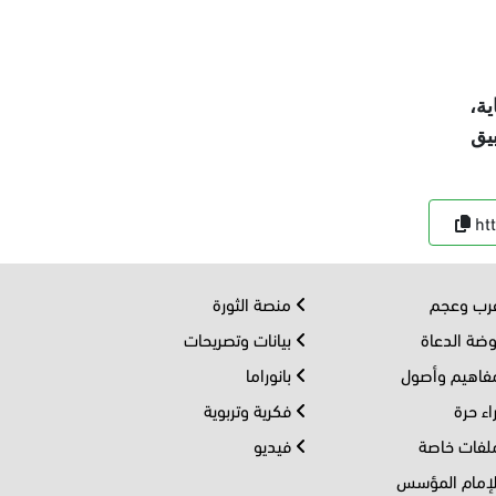
ية،
يق
ht
ب وعجم
منصة الثورة
ضة الدعاة
بيانات وتصريحات
اهيم وأصول
بانوراما
اء حرة
فكرية وتربوية
فات خاصة
فيديو
إمام المؤسس