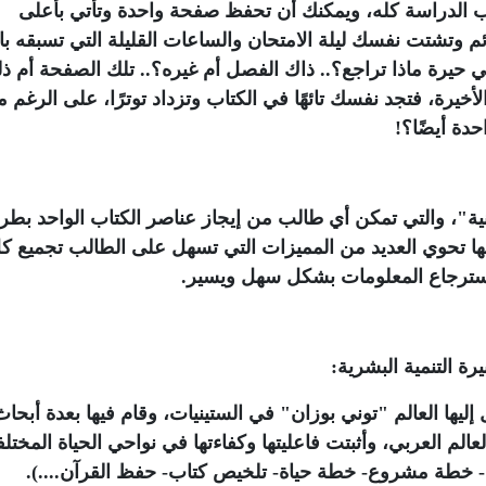
ب الدراسة كله، ويمكنك أن تحفظ صفحة واحدة وتأتي بأعلى
ئم وتشتت نفسك ليلة الامتحان والساعات القليلة التي تسبقه ب
يرة ماذا تراجع؟.. ذاك الفصل أم غيره؟.. تلك الصفحة أم ذ
أخيرة، فتجد نفسك تائهًا في الكتاب وتزداد توترًا، على الرغم 
دة أيضًا؟!
ة"، والتي تمكن أي طالب من إيجاز عناصر الكتاب الواحد بطر
 تحوي العديد من المميزات التي تسهل على الطالب تجميع ك
استرجاع المعلومات بشكل سهل ويسير.
رة التنمية البشرية:
ليها العالم "توني بوزان" في الستينيات، وقام فيها بعدة أبحاث
م العربي، وأثبتت فاعليتها وكفاءتها في نواحي الحياة المختلف
- خطة مشروع- خطة حياة- تلخيص كتاب- حفظ القرآن....).