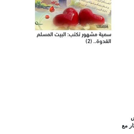
سمية مشهور تكتب: البيت المسلم
القدوة.. (2)
س
ار مع