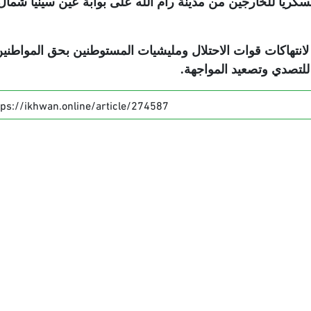
ريا للخارجين من مدينة رام الله على بوابة عين سينيا شمال
لانتهاكات قوات الاحتلال ومليشيات المستوطنين بحق المواطني
لتصدي وتصعيد المواجهة
.
tps://ikhwan.online/article/274587