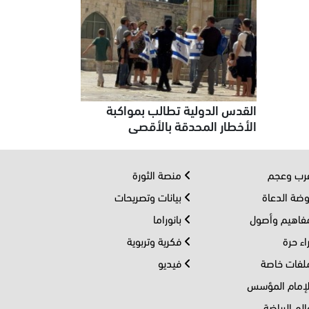
القدس الدولية تطالب بمواكبة
الأخطار المحدقة بالأقصى
ب وعجم
منصة الثورة
ضة الدعاة
بيانات وتصريحات
اهيم وأصول
بانوراما
اء حرة
فكرية وتربوية
فات خاصة
فيديو
إمام المؤسس
لم الرياضة