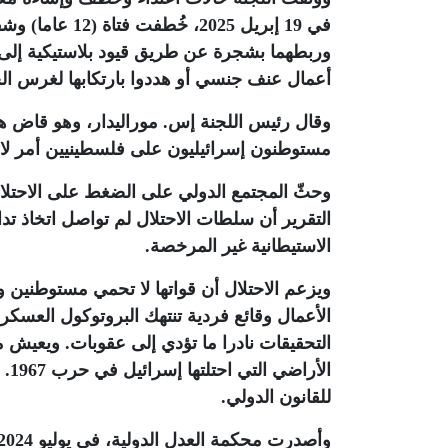
في 19 إبريل 25
وربطهما بشجرة عن طريق قيود بلاستيكية إلى أ
أعمال عنف جنسي أو هددوا بارتكابها لغرس 
وقال رئيس اللجنة إس. موراليدار، وهو قاض هند
مستوطنون إسرائيليون على فلسطينيين أمر لا 
وحثّ المجتمع الدولي على الضغط على الاحتلال
التقرير أن سلطات الاحتلال لم تواصل اتخاذ تد
الاستيطانية غير المرخصة
.
ويزعم الاحتلال أن قواتها لا تحمي مستوطنين 
الأعمال وقائع فردية تنتهك البروتوكول العسك
التحقيقات نادرا ما تؤدي إلى عقوبات. ويعيش م
الأ
للقانون الدولي
.