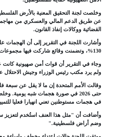
وخلصت لجنة التحقيق المعنية بالأرض الفلسطي
عن طريق الدعم المالي والعسكري من مهاجمة 
القضائية ووكالات إنفاذ القانون
.
130%، وتضمنت وقائع شاركت فيها مجموعات من المهاجمين الملثمين.
وجاء في التقرير أن قوات أمن صهيونية كانت 
ولم يرد مكتب رئيس الوزراء وجيش الاحتلال ع
حتى 2026 في صورة هجمات شبه يومية. و
في هجمات مستوطنين تعني انهيارا فعليا للتميي
وأضافت أن "مثل هذا العنف استُخدم لتعزيز سيا
وضم أراض فلسطينية
".
ووثقت اللجنة حالات اعتداء وخطف وإساءة مع