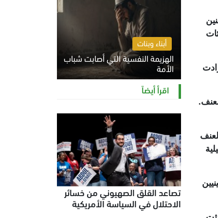
نين
ات
أبناء وبنات
الهزيمة النفسية التي أصابت شباب
الأمة
على القرى والأراضي الزراعية الفلسطينية تصاعدت منذ 2023 وزادت
الخميس 6 أغسطس 2026 11:12 ص
اقرأ أيضاً
عنف.
استمرار العنف
لية
نيين
تصاعد القلق الصهيوني من خسائر
الاحتلال في السياسة الأمريكية
ثت