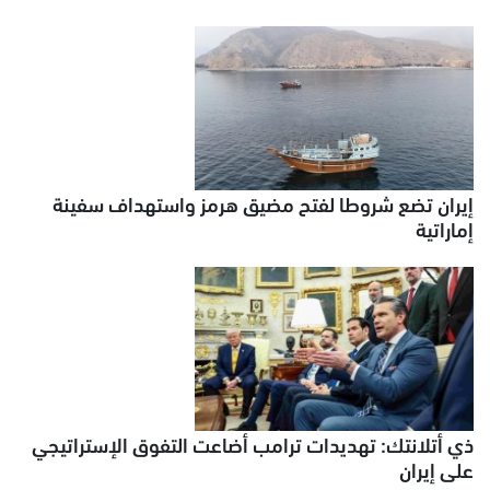
إيران تضع شروطا لفتح مضيق هرمز واستهداف سفينة
إماراتية
ذي أتلانتك: تهديدات ترامب أضاعت التفوق الإستراتيجي
على إيران