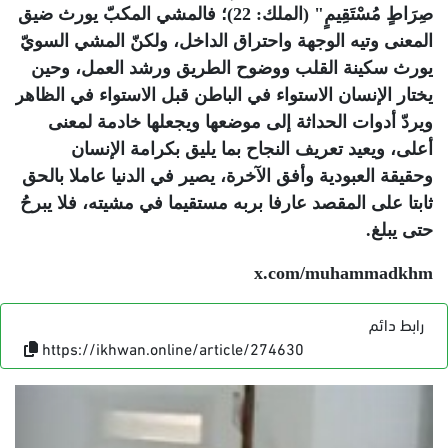
صِرَاطٍ مُسْتَقِيمٍ" (الملك: 22)؛ فالمشي المكبّ يورث ضيق
المعنى وتيه الوجهة واحتراق الداخل، ولكنّ المشي السويّ
يورث سكينة القلب ووضوح الطريق ورشد العمل، وحين
يختار الإنسان الاستواء في الباطن قبل الاستواء في الظاهر
ويردّ أدوات الحداثة إلى موضعها ويجعلها خادمة لمعنى
أعلى، ويعيد تعريف النجاح بما يليق بكرامة الإنسان
وحقيقة العبودية وأفق الآخرة، يصير في الدنيا عاملا بالحق
ثابتا على المقصد عارفا بربه مستقيما في مشيته، فلا يبرحُ
حتى يبلغ
.
x.com/muhammadkhm
رابط دائم
https://ikhwan.online/article/274630