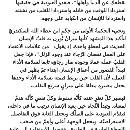
يقطعك عن الدنيا وأهلها"، فتغدو العبودية في حقيقتها
استردادا للوقت من قاتله واستردادا للقلب من تشتته
واستردادا للإنسان من انكبابه على وجهه
.
وتجيء الحكمةُ الأولى من حِكَمِ ابن عطاء الله السكندريّ
لتأكيد هذا المشهد كأنها ميزانٌ يُوزن به قلبُ الإنسان
الحديث في لحظةٍ واحدة، إذ يقول: "من علامات الاعتماد
على العمل نقصان الرّجاء عند وجود الزلل"، فإذا جعل
القلبُ عملَه عمادَ وجوده صار رجاؤه تابعا لسلامة الأداء
فيبدأ القصور من أعماق الإنسان ابتداء ثمّ يظهر في
العمل، لأن القلب حين يربط قيمته بسلامة الأداء وحدها
يجعل مصيره معلقا على ميزانٍ سريع التقلب،
فيصير كلّ تعثرٍ عنده كأنّه سقوط وكلّ نقصٍ كأنّه هدمٌ
لمعناه. وتبدأ النّجاة حين يعيد الإنسان ترتيب ما في داخله،
فيقدّم العبودية على التملّك ويجعل الغاية فوق التفاصيل
الاستعراضيّة، ويجعل الوجهة أعلى وأهمّ من صخب
اللحظة العابرة في الطريق، فتتحول الاستقامة إلى عادةٍ