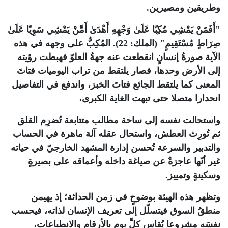
وطريقين ومصيرين
.‎
"
أَفَمَنْ يَمْشِي مُكِبّا عَلَىٰ وَجْهِهِ أَهْدَىٰ أَمَّنْ يَمْشِي سَوِيّا عَلَىٰ
صِرَاطٍ مُسْتَقِيمٍ" (الملك: 22). المُكِبُّ على وجهه في هذه
الآية صورةُ إنسانٍ انقطعت عنه جهةُ العلوّ فهبطت رؤيته
إلى الأرض وحدها، فصار يلتقط من تراب اليوميات فتاتَ
المعنى كما يلتقط الجائع فتاتَ الخبز، واندفع في التفاصيل
انحدارا متصلا حتى تبهت الغاية الكبرى،
واستحالت نفسه إلى ساحة مطالب متتابعة تُضرِم القلق
ثم تُورِث العطش، واستحال عقله آلة ماهرة في الحساب
والتدبير والسرعة تُحسن إدارة المشهد الخارجيّ في حياته
غير أنّها عاجزةٌ عن صياغة داخله وأعماقه على بصيرةٍ
وسكينةٍ وتمييز
.
وتظهر هذه الهيئة بوضوحٍ في زمن الحداثة؛ إذ يهيمن
منطقُ السوق فيتسلّل إلى تعريف الإنسان لذاته، فيحسب
نفسَه مشروعا يُقاس كلَّ يومٍ بالأرقام والانطباعات،