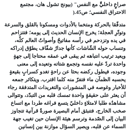
صراعٍ داخليٍّ مع النفس" (بيونج تشول هان، مجتمع
الاحتراق النفسي؛ ص45
).
متدفّقا بالحركة ومتخما بالأدوات ومسكونا بالقلق والسرعة
وتوتّرِ العجلة؛ يخرج الإنسان الحديث إلى يومه؛ فتتزاحم
في يده وتزدحم في رأسه مفاتيحُ وأصواتُ العالم كلّه،
وتنساب حوله الشّاشات كأنها جدارٌ شفّاف يطوّق إدراكه
ويعيد ترتيب انتباهه ثم يبقى في عمقه محتاجا إلى جهةٍ
واحدة تردّ عليه نفسه وتجمع شتاته وتعيده إلى معنى
وجوده، فيطول ركضه بحثا عن راحةٍ تغدو كسرابٍ بقيعةٍ
يحسبه الظمآن ماء فتفرّ منه كلما اقترب. ويتكاثر جمعه
للأخبار وغوصه في المنشورات والتغريدات المتدفقة رجاء
أن يعثر على حقيقةٍ واحدة تمسك قلبه من التبدّد، وتتوالى
مشاهدُه طلبا لامتلاءٍ داخليّ يتسع فراغه طردا مع اتساع
صخب الخارج، فتنبثق أمام البصيرة صورةٌ قرآنية تتجاوز
البيان إلى الصّدمة وترسم هيئة الإنسان حين تغيب جهة
السماء عن قلبه، ويصير السؤال موازنة بين إنسانين