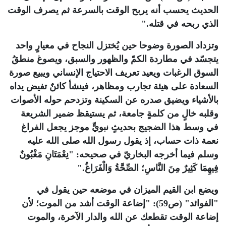
الحديث يحسب أنه يربح الوقت بالسرعة ثم يصرف الوقت
الذي ربحه في قتله
".
وتزداد الصورة وضوحا حين يُختزل النجاح في معيارٍ واحد
يتجسّد في مطاردة الكمّ والظهور والسبق، ويصوغ منطقُ
السوق الرغبات ويعيد تعريف الاحتياج الإنساني ويبيع صورة
السعادة على هيئة تجارب ومظاهر، فينشأ كائنٌ تفيض يداه
بالأشياء ويضيق صدره عن السكينة وتزدحم حوله الأصوات
وقلبه خالٍ من كلمةٍ جامعة، ثم يستيقظ ضمير الشريعة
في وسط هذا الضجيج بحديثٍ نبويٍّ موجز يجعل الفراغ
نعمة ذات حساب، إذ يقول رسول الله صلى الله عليه
وسلم فيما أخرجه البخاريّ في صحيحه: "نِعْمَتَانِ مَغْبُونٌ
فِيهِمَا كَثِيرٌ مِنَ النَّاسِ؛ الصِّحَّةُ وَالْفَرَاغُ
".
ويضع ابن القيم الميزان في موضعه حين يقول في
"الفوائد" (ص59): "إضاعة الوقت أشد من الموت؛ لأن
إضاعة الوقت تقطعك عن الله والدار الآخرة، والموت