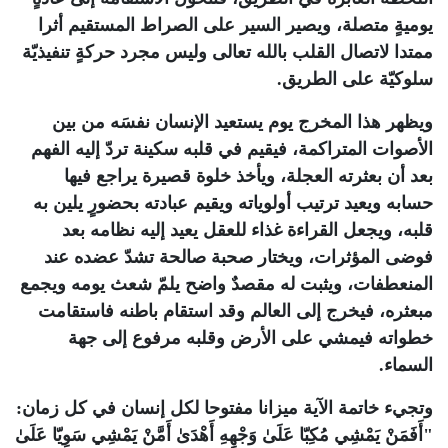
يوميةٍ متصلة، ويصير السير على الصراط المستقيم أثرا
ممتدا لاتصال القلب بالله تعالى وليس مجرد حركةٍ تنفيذيّة
سلوكيّة على الطريق
.
ويظهر هذا المخرج يوم يستعيد الإنسان نفسَه من بين
الأصوات المتراكمة، فيقيم في قلبه سكينة تردّ إليه الفهم
بعد أن بعثرته العجلة، ويأخذ خلوة قصيرة يراجع فيها
حسابه ويعيد ترتيب أولوياته ويقيم عبادته بحضورٍ يلين به
قلبه، ويجعل القراءة غذاء للعقل يعيد إليه نظامه بعد
فوضى المؤثرات، ويختار صحبة صالحة تشدّ عضده عند
المنعطفات، ويثبت له مقصدٌ واضح يلمّ شعث يومه ويجمع
مبعثره، فيخرج إلى العالم وقد استقام باطنه فاستقامت
خطواته فيمشي على الأرض وقلبه مرفوع إلى جهة
السماء
.
وتجيء خاتمة الآية ميزانا مفتوحا لكل إنسان في كل زمان:
"أَفَمَنْ يَمْشِي مُكِبّا عَلَىٰ وَجْهِهِ أَهْدَىٰ أَمَّنْ يَمْشِي سَوِيّا عَلَىٰ