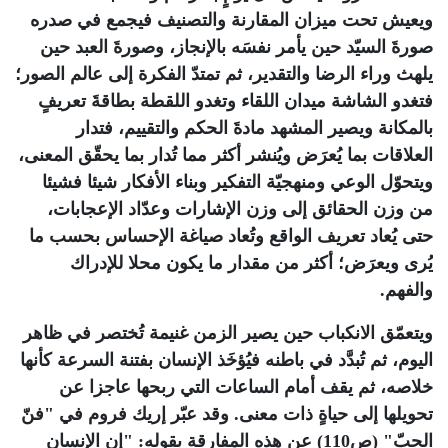
ويعيش تحت ميزان المقارنة والتصنيف فيجمع في صدره
صورةَ السيّد حين يأمر نفسَه بالإنجاز، وصورةَ العبد حين
يلهث وراء الرضا والتقدير، ثم تمتدّ الفكرة إلى عالم الصور؛
فتغدو الشاشة ميدان اللقاء وتغدو اللقطة بطاقةَ تعريفٍ
بالمكانة ويصير المشهد مادةَ الحكم والتقييم، فتدار
العلاقات بما يُعرَض ويُنشر أكثر مما تُدار بما يحقّق المعنى،
ويتحوّل الوعي ومنهجيّة التفكير وبناء الأفكار شيئا فشيئا
من وزن الحقائق إلى وزن الإشارات وعدّاد الإعجابات،
حتى يُعاد تعريف الواقع وتُعاد صياغة الإحساس بحسب ما
يُرى ويعرَض؛ أكثر من مقدار ما يكون محلا للإدراك
والفهم
.
ويتعمّق الانكباب حين يصير الزمن غنيمة تُختصر في ظاهر
اليوم، ثم تُبدَّد في باطنه فيُؤخَذ الإنسان بفتنة السرعة كأنها
خلاصه، ثم يقف أمام الساعات التي ربحها عاجزا عن
تحويلها إلى حياةٍ ذات معنى. وقد عبّر إريك فروم في "فنّ
الحبّ" (ص110) عن هذه المفارقة بقوله: "إن الإنسان