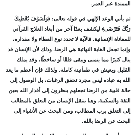
الممتدة عبر العمر.
ثم يأتي الوعد الإلهي في قوله تعالى: ﴿وَلَسَوْفَ يُعْطِيكَ
رَبُّكَ فَتَرْضَى﴾ ليكشف بعدًا آخر من أبعاد العلاج القرآني
للمعاناة الإنسانية. فالآية لا تحدد نوع العطاء ولا مقداره،
وإنما تجعل الغاية النهائية هي الرضا. وذلك لأن الإنسان قد
ينال كثيرًا مما يتمنى ويبقى قلقًا أو ساخطًا، وقد يملك
القليل ويعيش في طمأنينة كاملة. ولذلك فإن أعظم ما يعد
الله به عباده ليس مجرد تحقق الرغبات، بل الوصول إلى
حالة قلبية من الرضا تجعلهم ينظرون إلى أقدار الله بعين
الثقة والسكينة. وهنا ينتقل الإنسان من التعلق بالمطالب
إلى التعلق برب المطالب، ومن البحث عن الأشياء إلى
البحث عن الرضا بالله.