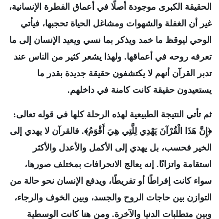
الحقيقة الكبرى موجودة أصلًا في أعماق الفطرة الإنسانية،
غير أن الغفلة والشهوات ومشاغل الحياة تحجبها، فيأتي
الوحي ليوقظ ما خمد ويذكر بما نسي ويعيد الإنسان إلى ما
تعرفه روحه في أعماقها. ولهذا يشعر كثير من الناس عند
تدبر القرآن أنهم لا يكتشفون حقيقة جديدة بقدر ما
يستعيدون حقيقة كانت كامنة في داخلهم.
ثم تأتي النتيجة الطبيعية لهذه الرحلة كلها في قوله تعالى:
﴿إِنَّ هَذَا الْقُرْآنَ يَهْدِي لِلَّتِي هِيَ أَقْوَمُ﴾. فالقرآن لا يهدي إلى
الخير فحسب، بل يهدي إلى الأكمل والأعدل والأكثر
استقامة واتزانًا. إنه يعالج الانحرافات بمختلف صورها،
سواء كانت إفراطًا أو تفريطًا، ويدفع الإنسان نحو حالة من
التوازن بين حاجات الروح والجسد، وبين الخوف والرجاء،
وبين متطلبات الدنيا والآخرة. ومن هنا كانت الوسطية