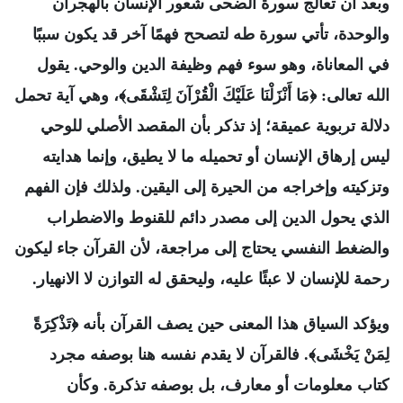
وبعد أن تعالج سورة الضحى شعور الإنسان بالهجران
والوحدة، تأتي سورة طه لتصحح فهمًا آخر قد يكون سببًا
في المعاناة، وهو سوء فهم وظيفة الدين والوحي. يقول
الله تعالى: ﴿مَا أَنْزَلْنَا عَلَيْكَ الْقُرْآنَ لِتَشْقَى﴾، وهي آية تحمل
دلالة تربوية عميقة؛ إذ تذكر بأن المقصد الأصلي للوحي
ليس إرهاق الإنسان أو تحميله ما لا يطيق، وإنما هدايته
وتزكيته وإخراجه من الحيرة إلى اليقين. ولذلك فإن الفهم
الذي يحول الدين إلى مصدر دائم للقنوط والاضطراب
والضغط النفسي يحتاج إلى مراجعة، لأن القرآن جاء ليكون
رحمة للإنسان لا عبئًا عليه، وليحقق له التوازن لا الانهيار.
ويؤكد السياق هذا المعنى حين يصف القرآن بأنه ﴿تَذْكِرَةً
لِمَنْ يَخْشَى﴾. فالقرآن لا يقدم نفسه هنا بوصفه مجرد
كتاب معلومات أو معارف، بل بوصفه تذكرة. وكأن