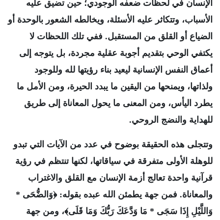
الإنسان في لحظات ضعفه الوجودي؛ حين تضيق عليه
الأسباب، وتتكاثر عليه الأسئلة، ويخالطه الشعور بالوحدة أو
الضياع أو القلق من المستقبل. ففي تلك اللحظات لا
يكتفي الوحي بتقديم أجوبة عقلية مجردة، بل يتوجه إلى
أعماق النفس الإنسانية ليعيد بناء رؤيتها لله وللوجود
ولذاتها، ويمنحها من اليقين ما يبدد الحيرة، ومن الأمل ما
يطرد اليأس، ومن المعنى ما يحول المعاناة إلى طريق
للهداية والنضج الروحي.
وتتجلى هذه الحقيقة بوضوح في عدد من الآيات التي تبدو
للوهلة الأولى متفرقة في سياقاتها، لكنها تنتظم في رؤية
قرآنية واحدة تعالج أزمة الإنسان مع القلق والاغتراب
والمعاناة. فمن جهة يطمئن الله عبده بقوله: ﴿وَالضُّحَى *
وَاللَّيْلِ إِذَا سَجَى * مَا وَدَّعَكَ رَبُّكَ وَمَا قَلَى﴾، ومن جهة