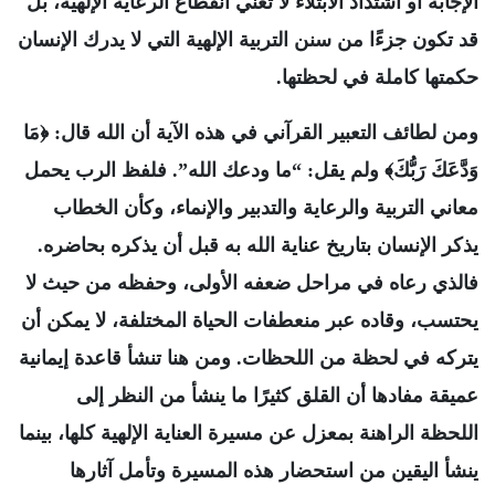
الإجابة أو اشتداد الابتلاء لا تعني انقطاع الرعاية الإلهية، بل
قد تكون جزءًا من سنن التربية الإلهية التي لا يدرك الإنسان
حكمتها كاملة في لحظتها.
ومن لطائف التعبير القرآني في هذه الآية أن الله قال: ﴿مَا
وَدَّعَكَ رَبُّكَ﴾ ولم يقل: “ما ودعك الله”. فلفظ الرب يحمل
معاني التربية والرعاية والتدبير والإنماء، وكأن الخطاب
يذكر الإنسان بتاريخ عناية الله به قبل أن يذكره بحاضره.
فالذي رعاه في مراحل ضعفه الأولى، وحفظه من حيث لا
يحتسب، وقاده عبر منعطفات الحياة المختلفة، لا يمكن أن
يتركه في لحظة من اللحظات. ومن هنا تنشأ قاعدة إيمانية
عميقة مفادها أن القلق كثيرًا ما ينشأ من النظر إلى
اللحظة الراهنة بمعزل عن مسيرة العناية الإلهية كلها، بينما
ينشأ اليقين من استحضار هذه المسيرة وتأمل آثارها