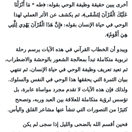
أخرى يبين حقيقة وظيفة الوحي بقوله: ﴿طه * مَا أَنْزَلْنَا
عَلَيْكَ الْقُرْآنَ لِتَشْقَى﴾، ثم يكشف عن الأثر العملي لهذا
الوحي في حياة الإنسان بقوله: ﴿إِنَّ هَذَا الْقُرْآنَ يَهْدِي لِلَّتِي
هِيَ أَقْوَمُ﴾.
ويبدو أن الخطاب القرآني في هذه الآيات يرسم رحلة
تربوية متكاملة تبدأ بمعالجة الشعور بالوحشة والاضطراب،
ثم تعيد تعريف وظيفة الوحي في حياة الإنسان، ثم تنتهي
ببيان الثمرة التي يحققها هذا الوحي في النفس والسلوك.
ولذلك فإن هذه الآيات لا تقدم مجرد مواساة عابرة، بل
تؤسس لرؤية متكاملة للعلاقة بين العبد وربه، وتصحح
كثيرًا من التصورات التي تنشأ عنها مشاعر القلق واليأس.
فحين أقسم الله بالضحى والليل إذا سجى لم يكن