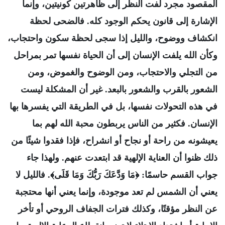
المقصود مجرد لفت النظر إلى ظاهرتين كونيتين، وإنما
الإشارة إلى قانون يحكم الوجود كله. فالضحى لحظة
انكشاف ووضوح، والليل إذا سجى لحظة سكون واحتجاب،
وكأن الله يلفت الإنسان إلى أن الحياة نفسها تمر بمراحل
من التجلي والاحتجاب، ومن الوضوح والغموض، ومن
الشعور بالقرب والشعور بالبعد. غير أن المشكلة ليست
في هذه التحولات نفسها، بل في الطريقة التي يفسرها بها
الإنسان. فكثير من الناس يربطون محبة الله لهم بما
يعيشونه من راحة أو نجاح أو انشراح، فإذا فقدوا شيئًا من
ذلك ظنوا أن العناية الإلهية قد ابتعدت عنهم. ولهذا جاء
جواب القسم حاسمًا: ﴿مَا وَدَّعَكَ رَبُّكَ وَمَا قَلَى﴾. فالليل لا
يعني أن الشمس لم تعد موجودة، وإنما يعني أنها محتجبة
عن النظر مؤقتًا، وكذلك فترات الجفاف الروحي أو تأخر