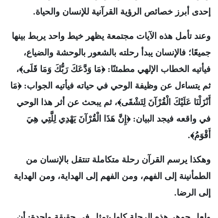
إحدى أبرز خصائص الرؤية القرآنية للإنسان والحياة.
وعند تأمل هذه الآيات مجتمعة يظهر خيط واحد يربط بينها
جميعًا؛ فالإنسان يبدأ رحلته بالشعور بالوحشة والضياع،
فيأتيه الخطاب الإلهي مطمئنًا: ﴿مَا وَدَّعَكَ رَبُّكَ وَمَا قَلَى﴾،
ثم يتساءل عن وظيفة الوحي في حياته فيأتيه الجواب: ﴿مَا
أَنْزَلْنَا عَلَيْكَ الْقُرْآنَ لِتَشْقَى﴾، ثم يبحث عن أثر هذا الوحي
في واقعه فيجد البيان: ﴿إِنَّ هَذَا الْقُرْآنَ يَهْدِي لِلَّتِي هِيَ
أَقْوَمُ﴾.
وهكذا يرسم القرآن رحلة متكاملة تنتقل بالإنسان من
الطمأنينة إلى الفهم، ومن الفهم إلى الهداية، ومن الهداية
إلى الرضا.
ولعل جوهر هذه الرحلة كلها يتمثل في حقيقة واحدة: أن