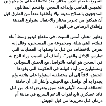
السريع، عصام الدين مختار، بعد اختطافه على يد مجهولين
الخميس الماضي وايداعه السجن، واقتحم المقاتلون
المدججون بالسلاح مدينة نيالا وأغلقوا عدداً من الطرق قبل
أن يتمكنوا من تحرير مختار والاحتفال بشوارع المدينة
وإطلاق الرصاص في الهواء
.
وظهر مختار، أمس السبت، في مقطع فيديو وسط أبناء
قبيلته، البني هبلة، ومجموعة من المسلحين، وقال إنه
تعرض للاختطاف من قبل ما وصفها بـ"العصابات التي
تمارس الإذلال والقهر". وأضاف أن السبب وراء الزج به
في السجن هو اتهامه بالتواصل مع الجيش السوداني
ومسئولين من أبناء قبيلته في الحكومة التي يقودها
الجيش، لافتاً إلى أن مختطفيه استولوا على هاتفه ولم
يجدوا به أي تواصل مع الجيش. وأشار الى أن حادثة
اختطافه ليست الأولى فقد سبق وتعرض لذلك من قبل
قائد عسكري تابع لقوات الدعم السريع في مدينة أم
درمان قبل تحريرها من قبل الجيش
.