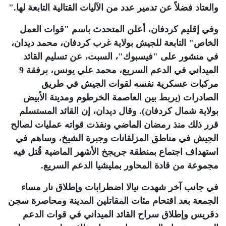
والعتاد فضلاً عن تدمير عدد من الآليات القتالية التابعة لها
".
وفي إقليم كردفان، أعلن المتحدث باسم "قوات العمل
الخاص" التابعة للجيش بولاية غرب كردفان، محمد ديدان،
في منشور على "فيسبوك"، السبت، عن تسليم القائد
الميداني في الدعم السريع، محمد علي يونس، برفقة 9
مركبات عسكرية نفسه لقوات الجيش في طريق
الصادرات (يربط بين العاصمة الخرطوم ومدينة الأبيض
بولاية شمال كردفان). وقال ديدان، إن القائد المستسلم
قرر ذلك منذ رمضان الماضي ونفذت قواته عمليات لصالح
الجيش في مناطق المزلقانات وجبرة الشيخ، وساهم في
استهداف اجتماع بمنطقة جريجخ الأشهر الماضية قُتل فيه
مجموعة من قادة المحاور بمليشيا الدعم السريع
.
في جانب آخر شهدت نيالا اضطرابات وإطلاق نار مساء
الجمعة بعد اقتحام مئات المقاتلين المدينة ومحاصرة سجن
دقريس وإطلاق سراح القائد الميداني في قوات الدعم