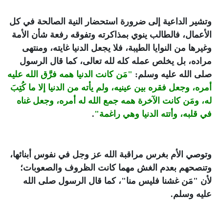
وتشير الداعية إلى ضرورة استحضار النية الصالحة في كل
الأعمال، فالطالب ينوي بمذاكرته وتفوقه رفعة شأن الأمة
وغيرها من النوايا الطيبة، فلا يجعل الدنيا غايته، ومنتهى
مراده، بل يخلص عمله كله لله تعالى، كما قال الرسول
صلى الله عليه وسلم:
"مَن كانت الدنيا همه فرَّق الله عليه
أمره، وجعل فقره بين عينيه، ولم يأته من الدنيا إلا ما كُتِبَ
له، ومَن كانت الآخرة همه جمع الله له أمره، وجعل غناه
في قلبه، وأتته الدنيا وهي راغمة"
.
وتوصي الأم بغرس مراقبة الله عز وجل في نفوس أبنائها،
وتنصحهم بعدم الغش مهما كانت الظروف والصعوبات؛
لأن "مَن غشنا فليس منا"، كما قال الرسول صلى الله
عليه وسلم.