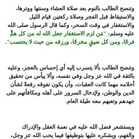
وتنصح الطالب بالنوم بعد صلاة العشاء وسنتها ووترها،
والاستيقاظ قبل الفجر وصلاة ركعتين قيام الليل
والاستغفار في وقت السحر، وكما قال الرسول صلى الله
عليه وسلم:
"مَن لزم الاستغفار جعل الله له من كل همٍّ
فرجًا، ومن كل ضيقٍ مخرجًا، ورزقه من حيث لا يحتسب"
.
وتنصح الطالب بألا يتسرب إليه أي إحساس بالعجز، وعليه
بالثقة في الله عز وجل وفي نفسه، وألا ييأس من تحقيق
أحلامه مهما كانت العقبات، وأن يكون تفوقه رفعةً لشأن
الدين والوطن، ولإدخال السرور على أهله ومكافأتهم على
جهدهم وتعبهم معه طيلة العام.
ويستشعر فضل الله عليه في نعمة العقل والإدراك
والفهم، ويشكره عليها بتوظيفها فيما يحب الله عز وجل،