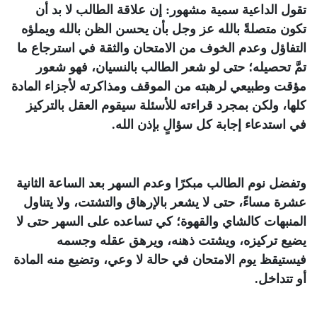
تقول الداعية سمية مشهور: إن علاقة الطالب لا بد أن
تكون متصلةً بالله عز وجل بأن يحسن الظن بالله ويملؤه
التفاؤل وعدم الخوف من الامتحان والثقة في استرجاع ما
تمَّ تحصيله؛ حتى لو شعر الطالب بالنسيان، فهو شعور
مؤقت وطبيعي لرهبته من الموقف ومذاكرته لأجزاء المادة
كلها، ولكن بمجرد قراءته للأسئلة سيقوم العقل بالتركيز
في استدعاء إجابة كل سؤالٍ بإذن الله.
وتفضل نوم الطالب مبكرًا وعدم السهر بعد الساعة الثانية
عشرة مساءً، حتى لا يشعر بالإرهاق والتشتت، ولا يتناول
المنبهات كالشاي والقهوة؛ كي تساعده على السهر حتى لا
يضيع تركيزه، ويشتت ذهنه، ويرهق عقله وجسمه
فيستيقظ يوم الامتحان في حالة لا وعي، وتضيع منه المادة
أو تتداخل.