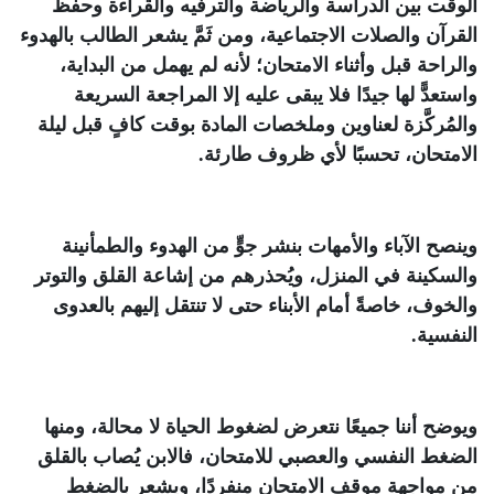
الوقت بين الدراسة والرياضة والترفيه والقراءة وحفظ
القرآن والصلات الاجتماعية، ومن ثَمَّ يشعر الطالب بالهدوء
والراحة قبل وأثناء الامتحان؛ لأنه لم يهمل من البداية،
واستعدًّ لها جيدًا فلا يبقى عليه إلا المراجعة السريعة
والمُركَّزة لعناوين وملخصات المادة بوقت كافٍ قبل ليلة
الامتحان، تحسبًا لأي ظروف طارئة.
وينصح الآباء والأمهات بنشر جوٍّ من الهدوء والطمأنينة
والسكينة في المنزل، ويُحذرهم من إشاعة القلق والتوتر
والخوف، خاصةً أمام الأبناء حتى لا تنتقل إليهم بالعدوى
النفسية.
ويوضح أننا جميعًا نتعرض لضغوط الحياة لا محالة، ومنها
الضغط النفسي والعصبي للامتحان، فالابن يُصاب بالقلق
من مواجهة موقف الامتحان منفردًا، ويشعر بالضغط