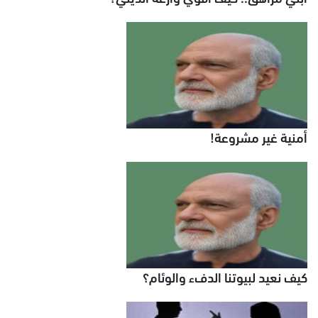
أمنية غير مشروعة!
كيف‭ ‬نعيد‭ ‬لبيوتنا‭ ‬الدفء‭ ‬والوئام؟