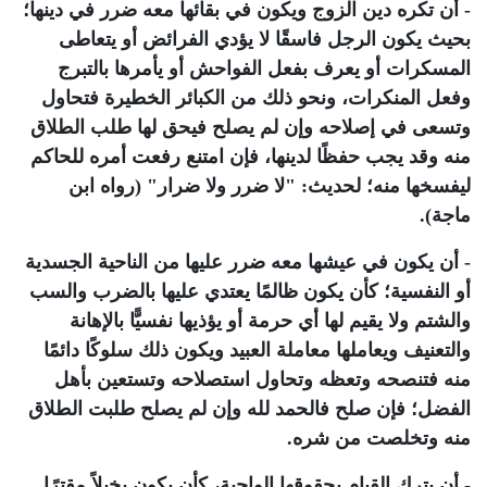
- أن تكره دين الزوج ويكون في بقائها معه ضرر في دينها؛
بحيث يكون الرجل فاسقًا لا يؤدي الفرائض أو يتعاطى
المسكرات أو يعرف بفعل الفواحش أو يأمرها بالتبرج
وفعل المنكرات، ونحو ذلك من الكبائر الخطيرة فتحاول
وتسعى في إصلاحه وإن لم يصلح فيحق لها طلب الطلاق
منه وقد يجب حفظًا لدينها، فإن امتنع رفعت أمره للحاكم
ليفسخها منه؛ لحديث: "لا ضرر ولا ضرار" (رواه ابن
ماجة).
- أن يكون في عيشها معه ضرر عليها من الناحية الجسدية
أو النفسية؛ كأن يكون ظالمًا يعتدي عليها بالضرب والسب
والشتم ولا يقيم لها أي حرمة أو يؤذيها نفسيًّا بالإهانة
والتعنيف ويعاملها معاملة العبيد ويكون ذلك سلوكًا دائمًا
منه فتنصحه وتعظه وتحاول استصلاحه وتستعين بأهل
الفضل؛ فإن صلح فالحمد لله وإن لم يصلح طلبت الطلاق
منه وتخلصت من شره.
- أن يترك القيام بحقوقها الواجبة، كأن يكون بخيلاً مقترًا