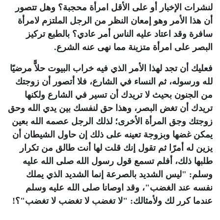
لنشرات الإخبار أو على الأقل امرأة محجبة؟ وهل تتصور
أن هذا الأمر وهو إمعان النظر من الرجل الملتزم لامرأة
سافرة وقد اعتاد عليه الناس أمر عادي؟ بالطبع تركيز
البصر على امرأة متزينة مما نهى عنه الشرع.
فعليك أن تجد لهذا الأمر الذي فيه خراب البيوت حلاًّ مرضيًا
لله ورسوله، ثم النساء في الشارع، فلا أتصور أن زوجتك
من الجنون بحيث لا تريدك أن تسير في الشارع ولكنها
تريدك أن تغض البصر، وهذا حق لنفسك بين يدي الله وحق
زوجتك وجق المرأة الأخرى؛ لذلك الرجل عصمه الله بعين
يمكن غضها وبزوجة تعينه على ذلك إن حاول الشيطان أن
يزين له أمرًا ثم تقول إنك قلت لها أنت طالق من تكرار
طلبها ذلك، أفلم تسمع قول رسول الله صلى الله عليه
وسلم: "ليس الشديد بالصرعة إنما الشديد الذي يملك
نفسه عند الغضب"، وقد اوصانا صلى الله عليه وسلم
عندما كرر لك ولأمثالك: "لا تغضب لا تغضب لا تغضب"؟!