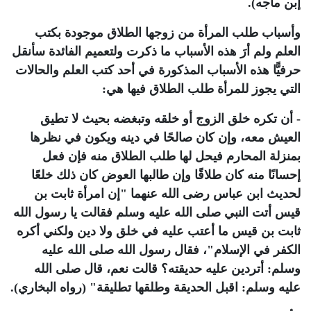
إبن ماجه).
وأسباب طلب المرأة من زوجها الطلاق موجودة بكتب
العلم ولم أرَ هذه الأسباب ما ذكرت ولتعميم الفائدة سأنقل
حرفيًّا هذه الأسباب المذكورة في أحد كتب العلم والحالات
التي يجوز للمرأة طلب الطلاق فيها هي:
- أن تكره خلق الزوج أو خلقه وتبغضه بحيث لا تطيق
العيش معه، وإن كان صالحًا في دينه ويكون في نظرها
بمنزلة المحارم فيحل لها طلب الطلاق منه فإن فعل
إحسانًا منه كان طلاقًا وإن طالبها العوض كان ذلك خلعًا
لحديث ابن عباس رضى الله عنهما "إن امرأة ثابت بن
قيس أتت النبي صلى الله عليه وسلم فقالت يا رسول الله
ثابت بن قيس ما أعتب عليه في خلق ولا دين ولكني أكره
الكفر في الإسلام"، فقال رسول الله صلى الله عليه
وسلم: أتردين عليه حديقته؟ قالت نعم، قال صلى الله
عليه وسلم: اقبل الحديقة وطلقها تطليقة" (رواه البخاري).