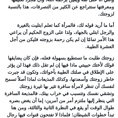
ومعرفتها ستتراجع عن الكثير من التصرفات، هذا بالنسبة
لزوجتك.
أما ما أريد قوله لك، فالمرأة كما تعلم ابتليت بالغيرة
والرجل ابتلي بالجهاد، ولذا على الزوج الحكيم أن يراعي
هذا الأمر تمامًا إن لم يكن رحمة بزوجته فليكن من أجل
العشرة الطيبة.
زوجتك طلبت ما تستطيع بسهولة فعله، فإن كان يضايقها
قولك لأختك حبيبتي ماذا فيها إن لم تقل ذلك فهذا لن يؤثر
على الإطلاق في صلتك الطيبة بأخواتك، وتكون قد جبرت
خاطر زوجتك وأسعدتها، وكذلك المذيعات لماذا أصلاً تسمح
لنفسك أن تنظر لامرأة سافرة تثير بها غيرة زوجتك
وتشقي نفسك وتتسبب في خراب بيتك، فالمذيعة السافرة
التي ينظر إليها ملتزم أمر من أمرين: إما أن يغض بصره
طوال الوقت أو يقع في النظرة الثانية والثالثة، ومن هنا
تبدأ خطوات الشيطان؛ فلماذا لا تفتحون قنوات فيها رجال