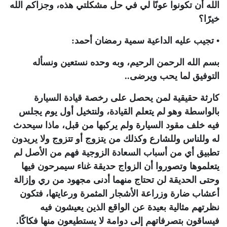
الله أن تكونوا عونًا لي في حل مشكلتي هذه، وجزاكم الله
خيرًا؟
• تجيب عليه الداعية سمية رمضان أحمد:
بسم الله الرحمن الرحيم، وبه وحده نستعين ونسأله
التوفيق لما يحب ويرضى..
كارثة حقيقية لمن يحصل على رخصة قيادة السيارة
بالواسطة وهو لم يتعلم القيادة، ولنتخيل أول يوم يجلس
فيه خلف مقود السيارة ولم يركبها من قبل، ماذا سيحدث
له وللناس وللشارع وكذلك من يتزوج أو تتزوج ولا يريدون
تطبيق أي من أسباب السعادة الزوجية فهم من الأصل لم
يتعلموها وتصوروا أن الزواج حديقة غناء سيمرحون فيها
وحتى الحديقة لن تحتاج منهما أدنى مجهود من ري وإزالة
أعشاب ضارة وزراعة الأشجار المثمرة ورعايتها، فتكون
نظرتهم مثالية بعيدة عن الواقع الذين يعيشون فيه
فيساقون بتصرفاتهم إلى دوامة لا يستطيعون منها فكاكًا.