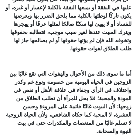
عليها في النفقة أو يمنعها النفقة بالكلية لإعسار أو غيره، أو
يكون تاركًا لوطئها بالكلية مما يلحق الضرر بها ويعرضها
للفساد أو لا يهيئ لها سكنًا صالحًا لمثلها عرفًا أو يهجرها
ويترك المبيت عندها لغير سبب موجب، فتطالبه بحقوقها
وتخوفه الله فإن لم يؤتها حقوقها أو لم يصالحها جاز لها
طلب الطلاق لفوات حقوقها.
أما ما سوى ذلك من الأحوال والهفوات التي تقع غالبًا بين
الزوجين في الحياة اليومية من خصومة ونوع غم وكدر
واختلاف في الرأي وجفاء في علاقة الأهل أو نقص في
المودة والمحبة؛ فلا يحل للمرأة أن تطلب الطلاق من
زوجها؛ لأن البيوت غالبًا قائمة على المروءة وحسن
العشرة، لا المحبة كما حكاه الشافعي، ولأن الحياة الزوجية
لا تسلم غالبًا من المنغصات والمكدرات حتى في بيت
النبوة والصحابة.