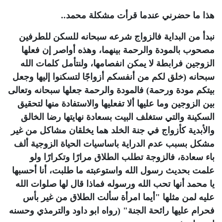
هذا ما حضرني عندما قرأت مشكلة محمد..
نبدأ من البداية فالزواج شرعه سبحانه للسكن للطرفين
مصحوب بالمودة والرحمة بينهما، وهذه أواصر إن فعلها
الزوجين فرابطة لا يمكن انفصامها، ولنتأمل كلمات الله
سبحانه (خلق لكم من أنفسكم أزواجًا لتسكنوا إليها وجعل
بيتكم مودة ورحمة) فالمودة والرحمة جعلها سبحانه وتعالى
بين الزوجين وما عليها ألا تفعليها والاستفادة منها لتحقيق
السكينة والتي ستغلف البيت بسعادة نهايتها رضا الخالق
والأبدية كأزواج في جنة الخلد هما يخلقان مشاكل من غير
مشكل بسبب عدم الدراية باساسيات الحياة الزوجية ألف
باء سعادة، فالزوجة تطلب الطلاق مرارًا وتكرارًا ولو
علمت بحديث رسول الله واستوعبته ما طلبت، أنا أحسبها
يا محمد أنها تحب الله ورسوله فماذا قال لها صلوات الله
عليه لمن مثلها "أيما امرأة سألت الطلاق من غير بأس
فحرام عليها رائحة الجنة" (رواه ابو داود والترمذي وحسنه