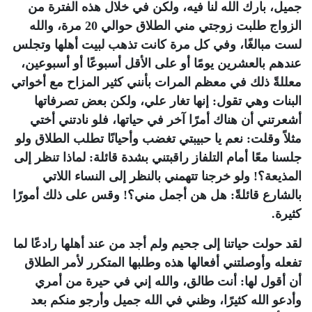
جميل، بارك الله لنا فيه، ولكن في خلال هذه الفترة من
الزواج طلبت زوجتي مني الطلاق حوالي 20 مرة، والله
لست مبالغًا، وفي كل مرة كانت تذهب لبيت أهلها وتجلس
عندهم بالعشرين يومًا أو على الأقل أسبوعًا أو أسبوعين،
معللةً ذلك في معظم المرات بأنني كثير المزاح مع أخواتي
البنات وهي تقول: إنها تغار علي، ولكن بعض تصرفاتها
أشعرتني أن هناك أمرًا آخر في حياتها، فلو نادتني أختي
مثلاً وقلت: نعم يا حبيبتي تغضب وأحيانًا تطلب الطلاق ولو
جلسنا معًا أمام التلفاز راقبتني بشدة قائلة: لماذا تنظر إلى
المذيعة؟! ولو خرجنا تتهمني بالنظر إلى النساء اللاتي
بالشارع قائلةً: هل هن أجمل مني؟! وقس على ذلك أمورًا
كثيرة.
لقد حولت حياتنا إلى جحيم ولم أجد من عند أهلها رادعًا لما
تفعله وأوصلتني أفعالها هذه وطلبها المتكرر لأمر الطلاق
أن أقول لها: أنت طالق، والله إني في حيرة من أمري
وأدعو الله كثيرًا، وظني في الله جميل وأرجو منكم بعد