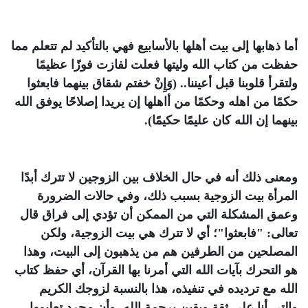
أما ذهابها إلى بيت أهلها بالأسابيع فهي بالتأكيد لم تتعلم مما
حفظت من كتاب الله وليتها فعلت لفازت فوزًا عظيمًا
ولتقرأ قلوبنا قبل أعيننا.. (وَإِنْ خفتم شقاق بينهما فابعثوا
حكمًا من اهله وحكمًا من أاهلها إن يريدا إصلاحًا يوفق الله
بينهما إن الله كان عليمًا حكيمًا).
ومعنى ذلك أنه في حال الخلاف بين الزوجين لا تترك أبدًا
المرأة بيت الزوجية بسبب ذلك، وفي حالات الضرورة
وعمق المشكلة التي من الممكن أن تؤدي إلى فراق قال
تعالى: "فابعثوا"؛ أي لا تترك هي بيت الزوجية، ولكن
المصلحين من الطرفين هم من يذهبون إلى البيت، وهذا
هو التحرك بآيات الله التي أمرنا بها القرآن، أي حفظ كتاب
الله مع ترديده في تنفيذه، هذا بالنسبة لزوجك الكريم
والتي أنا على ثقة ويقين برحمة الله، وأن مجرد تعليمها