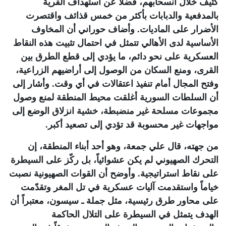
كثيف خلال انسحابهم، فضلاً عن استهداف القرية
بالمدفعية والدبابات بأكثر من خمس قذائف واقتصرت
الأضرار على الماديات. وأضاف حوراني أن المخاوف
الأساسية لدى الأهالي تتمثل في احتمال تثبيت هذه النقاط
العسكرية على نحو دائم، ما يؤدي إلى قطع الطرق بين
القرى، ومنع السكان من الوصول إلى أراضيهم الزراعية،
وفتح المجال أمام تنفيذ اعتقالات في أي وقت. وأشار إلى
أن السلطات السورية أغلقت محيط المنطقة لمنع وصول
مجموعات مسلحة غير منضبطة، خشية انزلاق الوضع إلى
مواجهات غير محسوبة قد تؤدي إلى تصعيد أكبر
.
من جهته، قال علي جمعة، وهو أحد أبناء المنطقة، إن
التحرك الصهيوني لم يكن عشوائياً، بل ركّز على السيطرة
على نقاط استراتيجية. وأوضح أن القوات الصهيونية نصبت
خياماً واستقدمت آليات عسكرية في تل المغر وتقدّمت
على محاور طرق رئيسية، مثل جملة ـ سيسون، معتبراً أن
الهدف يتمثل في السيطرة على التلال الحاكمة