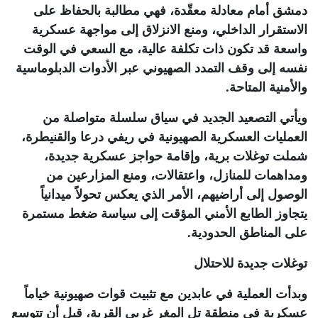
دمشق أمام معادلة معقّدة، فهي مطالبة بالحفاظ على
الاستقرار الداخلي، ومنع الانزلاق إلى مواجهة عسكرية
واسعة قد تكون ذات تكلفة عالية، مع السعي في الوقت
نفسه إلى وقف التمدد الصهيوني عبر الأدوات الدبلوماسية
والأمنية المتاحة
.
ويأتي التصعيد الجديد في سياق سلسلة متواصلة من
العمليات العسكرية الصهيونية في ريفي درعا والقنيطرة،
شملت توغلات برية، وإقامة حواجز عسكرية جديدة،
ومداهمات للمنازل، واعتقالات، ومنع المزارعين من
الوصول إلى أراضيهم، الأمر الذي يعكس تحولاً ميدانياً
يتجاوز الطابع الأمني المؤقت إلى سياسة ضغط مستمرة
على المناطق الحدودية
.
توغلات جديدة للاحتلال
وبدأت العملية في عابدين مع تثبيت قوات صهيونية خياماً
عسكرية في منطقة تل المغر غربي القرية، قبل أن تتوسع