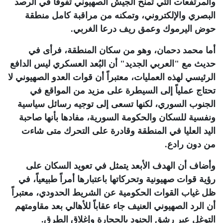
والمرتفعات التي تمنح الجيش الصهيوني تفوقاً في الرصد
البصري والإلكتروني، وتمكنه من مراقبة كامل منطقة
حوض اليرموك وعمق ريف درعا الغربي
.
أما محمد دحمان، وهو من سكان المنطقة، فرأى في
حديث مع "العربي الجديد" أن البُعد العسكري ليس الدافع
الرئيسي لهذه العمليات، معتبراً أن قوات العدو الصهيوني لا
تحتاج عملياً إلى السيطرة على مزيد من المواقع في
الجنوب السوري، لكنها تسعى إلى توجيه رسائل سياسية
ونفسية للسكان والحكومة السورية، مفادها بأنها صاحبة
اليد العليا في المنطقة وقادرة على التحرك متى شاءت
من دون رادع.
وأضاف أن الهدف الأبعد يتمثل في تعويد السكان على
رؤية قوات صهيونية وتحركاتها باعتبارها أمراً طبيعياً، في
ظل غياب القوات الحكومية عن الشريط الحدودي، معتبراً
أن الرد الصهيوني العنيف جاء عقاباً للأهالي بعد مقاومتهم
التوغل عبر رشق الجنود بالحجارة وإغلاق الطرق
.