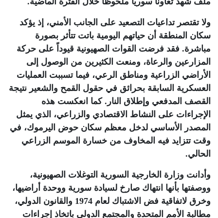
ملف شهد تعاوناً سورياً ملحوظاً خلال الفترة الماضية
.
ولا تقتصر تداعيات التصعيد على الجانب الأمني، إذ يؤكد
سكان المنطقة أن حياتهم اليومية باتت تتأثر بصورة
مباشرة. فقد فرضت القوات الصهيونية قيوداً على حركة
المزارعين والرعاة، ومنعت الكثيرين من الوصول إلى
الأراضي الزراعية ومناطق الرعي، فيما تسببت العمليات
العسكرية السابقة بحرائق في حقول القمح والشعير نتيجة
القصف المدفعي وإطلاق النار. كما انعكست هذه
الإجراءات على النشاط الاقتصادي والزراعي، الذي يمثل
المصدر الأساسي لدخل معظم سكان حوض اليرموك، في
وقت تتزايد فيه المخاوف من خسارة الموسم الزراعي
الحالي
.
وأدانت وزارة الخارجية السورية التوغلات الصهيونية،
ووصفتها بأنها انتهاك صارخ لسيادة سورية ووحدة أراضيها،
وخرق لاتفاقية فض الاشتباك لعام 1974 والقانون الدولي،
مطالبة الأمم المتحدة والمجتمع الدولي باتخاذ إجراءات