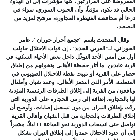
المفروضة على المزارعين، كلها مؤشرات إلى أن الهدوء
الحالي قد يكون مؤقتاً، وأن الجنوب السوري، سواء في
درعا أم محافظة القنيطرة المجاورة، مرشح لمزيد من
التصعيد
.
وقال المتحدث باسم "تجمع أحرار حوران"، عامر
الحوراني، لـ"العربي الجديد"، إن قوات الاحتلال حاولت
أول من أمس الأحد التوغّل داخل بعض الأحياء السكنية في
قرية عابدين، ما أثار حفيظة الأهالي وتخوفهم من إطباق
حصار على القرية أو تثبيت نقطة للاحتلال الصهيوني في
المنطقة، الأمر الذي استفز الأهالي، وعمد شبان وأطفال
ويافعون من القرية إلى إغلاق الطرقات الرئيسية المؤدية
لها بالحجارة، إضافة إلى رمي الحجارة على الدورية التي
ردّت بإطلاق النيران من دون تسجيل إصابات. وأوضح أن
إغلاق الطرقات بالحجارة من قبل الشبان وأهالي القرية
تواصل حتى انسحاب الدورية نحو الساعة 11 ليلاً، مشيراً
إلى أن جنود الاحتلال عمدوا إلى إطلاق النيران بشكل