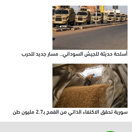
أسلحة حديثة للجيش السوداني.. مسار جديد للحرب
سورية تحقق الاكتفاء الذاتي من القمح بـ2.7 مليون طن