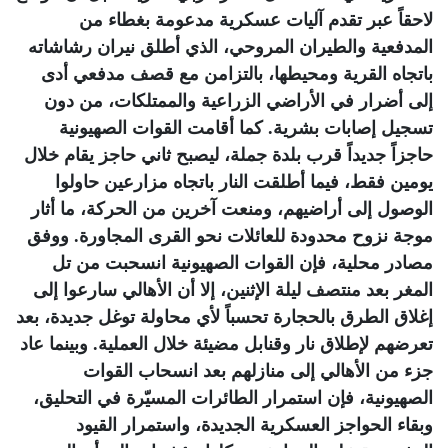
لاحقاً عبر تقدم آليات عسكرية مدعومة بغطاء من
المدفعية والطيران المروحي، الذي أطلق نيران رشاشاته
باتجاه القرية ومحيطها، بالتزامن مع قصف مدفعي أدى
إلى أضرار في الأراضي الزراعية والممتلكات، من دون
تسجيل إصابات بشرية. كما أقامت القوات الصهيونية
حاجزاً جديداً قرب بلدة جملة، ليصبح ثاني حاجز يقام خلال
يومين فقط، فيما أطلقت النار باتجاه مزارعين حاولوا
الوصول إلى أراضيهم، ومنعت آخرين من الحركة، ما أثار
موجة نزوح محدودة للعائلات نحو القرى المجاورة. ووفق
مصادر محلية، فإن القوات الصهيونية انسحبت من تل
المغر بعد منتصف ليلة الإثنين، إلا أن الأهالي سارعوا إلى
إغلاق الطرق بالحجارة تحسباً لأي محاولة توغل جديدة، بعد
تعرضهم لإطلاق نار وقنابل مضيئة خلال العملية. وبينما عاد
جزء من الأهالي إلى منازلهم بعد انسحاب القوات
الصهيونية، فإن استمرار الطائرات المسيّرة في التحليق،
وبقاء الحواجز العسكرية الجديدة، واستمرار القيود