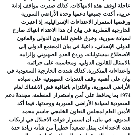
عاجلة لوقف هذه الانتهاكات. كذلك صدرت مواقف إدانة
عربية، أكدت جميعها دعمها وحدة الأراضي السورية
ورفضها استمرار الاعتداءات الإسرائيلية، إذ اعتبرت
الخارجية القطرية في بيان أن هذا الاعتداء انتهاك صارخ
لسيادة سورية، وخرق فاضح للقانون الدولي والقانون
الدولي الإنساني، داعيةً في بيان المجتمع الدولي إلى
الاضطلاع بمسئولياته، وردع العدو الصهيوني وإلزامه
بالامتثال للقانون الدولي، ومحاسبته على جرائمه
واعتداءاته المتكررة. كذلك شددت الخارجية السعودية في
بيان على أهمية وقف التعديات الصهيونية على سيادة
الأراضي السورية، والالتزام باتفاقية فض الاشتباك لعام
1974 بما يحافظ على أمن واستقرار المنطقة، مجددةً دعم
السعودية لسيادة الأراضي السورية ووحدتها. فيما أكد
الأمين العام لمجلس التعاون الخليجي جاسم محمد
البديوي، في بيان، أن استمرار قوات الاحتلال في ارتكاب
هذه الاعتداءات يمثل تصعيداً خطيراً من شأنه زيادة حدة