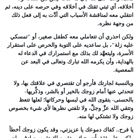
أخلاقه، أي ثبتي ثقتك في أخلاقه وفي حرصه على دينه، ثم
انتقلي معه لمناقشة الأسباب التي أدَّت به إلى فعل ذلك
من وجهة نظره.
ولكن احذري أن تتعاملي معه كطفل صغير، أو "تمسكي
عليه زلة"، بل ساعديه على التوبة والحرص على استقرار
الأسرة، وليتعهَّد لك بذلك مع استمرارك في الدعاء له
بالهداية، وأن يكرمه الله تبارك وتعالى في البعد عن
المعصية.
وبالنسبة لجارتك فأرجو أن تقتصري في علاقتك بها، ولا
تتحدثي عنها أمام زوجك بالخير أو بالشر، وذكِّريها-
بالحسنى- بتقوى الله في لبسها وحركاتها؛ لعلها تتعظ
وتتقي الله عزَّ وجلَّ، ولا تلفتي نظرها لأي شيء بخصوص
زوجك ولا تشتكي لها منه.
يا فرح.. كفاك دموعك يا عزيزتي، وقد يكون زوجك أخطأ