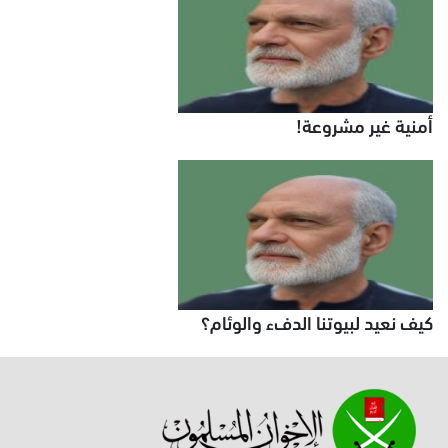
أمنية غير مشروعة!
كيف‭ ‬نعيد‭ ‬لبيوتنا‭ ‬الدفء‭ ‬والوئام؟