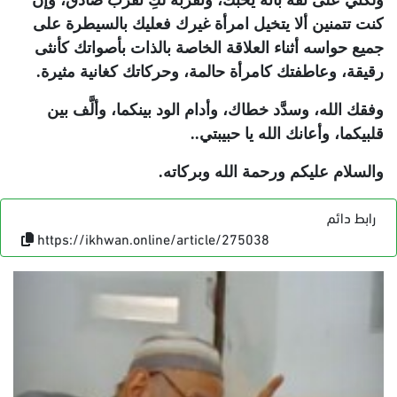
ولكني على ثقة بأنه يحبك، وتقربه لكِ تقرب صادق، وإن
كنت تتمنين ألا يتخيل امرأة غيرك فعليك بالسيطرة على
جميع حواسه أثناء العلاقة الخاصة بالذات بأصواتك كأنثى
رقيقة، وعاطفتك كامرأة حالمة، وحركاتك كغانية مثيرة.
وفقك الله، وسدَّد خطاك، وأدام الود بينكما، وألَّف بين
قلبيكما، وأعانك الله يا حبيبتي..
والسلام عليكم ورحمة الله وبركاته.
رابط دائم
https://ikhwan.online/article/275038