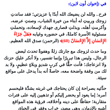
في (إخوان أون لاين):
فرح.. والله لن يضيعك الله أبدًا يا عزيزتي؛ فقد ساندتِ
زوجك وربيتِ له أبناء من خيرة الشباب، وصنتِ عرضه،
وأكرمتِ أهله، وبذلتِ قصارى جهدك لإسعاده، وتحملتِ
مسئولية الأسرة كاملةً، في حضوره وغيابه
﴿هَلْ جَزَاءُ
الإِحْسَانِ إِلاَّ الإِحْسَانُ (60)﴾
(الرحمن) صدق الله العظيم.
وما حدث لزوجك مع جارتك زلةٌ وهفوةٌ تحدث لبعض
الرجال، وليس هذا تبريرًا وإنما تفسير، ولا أنكر عليكِ حزنك
ولا انزعاجك؛ فأنت حقًّا في كربٍ شديدٍ وبلاءٍ عظيمٍ، ولا بد
لك من وقفة واضحة معه، خاصةً أنه بدأ يدخل على مواقع
سيئة.
حدِّثيه بصراحة إن كان يحتاجك في غربته بشدَّة فليحسم
أمره؛ إما يعود أو يحضر إليكم أو تذهبين إليه على فترات
متقاربة؛ حفاظًا على دينه وأخلاقه، فرؤية هذه المواقع
أشبه بالإدمان، وهي مصدر خراب وفقر في الحياة،