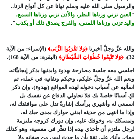
والرسول صلى الله عليه وسلم نهانا عن كل أنواع الزنا..
"
العين تزني وزناها النظر، والأذن تزني وزناها السمع،
واليد تزني وزناها اللمس، والفرج يصدق ذلك أو يكذب
".
والله عزَّ وجلَّ أخبرنا
﴿وَلا تَقْرَبُوا الزِّنَى﴾
(الإسراء: من الآية
32)،
﴿وَلا تَتَّبِعُوا خُطُوَاتِ الشَّيْطَانِ﴾
(البقرة: من الآية 168).
اجلسي معه جلسة مصارحة بهدوء وابدئيها بذكر إيجابيَّاته،
ونعم الله عزَّ وجلَّ عليكم، وحبكم وتفانيه في عمله، ثم
اسأليه عن أسباب دخوله لهذه المواقع (بهدوء)، وإن ذكر
لكِ أسبابًا خاصةً بك فلا تحاولي الدفاع عن نفسك بل
اسمعي له وأشيري برأسك إشارةً تدل على موافقتك له،
وإذا ما انتهى من حديثه ابدئي حوارك بمدى حبك له،
وتمسكك به، وخوفك عليه، وإن دورك كزوجه ملتزمة
لرجل ملتزم أن تأخذي بيده إذا تعثَّر في معصية، وهو كذلك
معك، وأنك على ثقة بأن ما حدث ليس من صفاته ولا