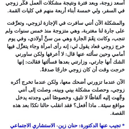
أسعد زوجة، وبعد فترة ونتيجة مشكلات العمل فكَّر زوجي
في السفر، ولي خمسة أبناء أربعة منهم في كليات القمة.
والمشكلة الآن أنني سافرت في الإجازة لزوجي، وتعرَّفت
على جارة لنا مغتربة، وهي متزوجة منذ خمس سنوات ولم
تنجب، وكانت نِعْمَ الجارة وهي من سنِّ أولادي، وفي يوم
خرج زوجي فعاد يقول لي: إنه رأى امرأة وجاء يتغزَّل فيها
أمامي وحين سألته عنها قال: لا أعرفها ولكن ساورني
الشك أنها جارتي، وزارتني بعدها فسألتها فقالت: إنها
خرجت وقت أن كان زوجي خارجًا صدفةً.
الآن عندما تزورني أضحك معها، ولكن عندما تخرج أكره
زوجي، وحصلت مشكلة بيني وبينه، وصلت إلى أنني
وجَّهت إليه ألفاظًا لا تليق، وخصوصًا أنني وجدته يدخل
مواقع سيئة.. ماذا أفعل؟ فقد انقلب حالنا نكدًا بعد هذه
القصة.
* تجيب عنها الدكتورة: حنان زين- الاستشاري الاجتماعي