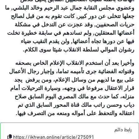
وعضوي مجلس النقابة جمال عبد الرحيم وخالد البلشي, ما
جعلها تتخلى عن دور كبير, كانت تقوم به من قبل لصالح
حريات الصحفيين, وقد عجزت عن التدخل في مشكلة
أعضائها المعتقلين, ولم تساندهم في سابقة خطيرة تخلت
فيها عن دورها تجاه أعضائها, ولن يقدم النقيب ضياء
رشوان الموالي لسلطة الانقلاب شيئا سوى الكلام
.
وأخيرا بعد أن استخدم الانقلاب الإعلام الخاص بصحفه
وقنواته الفضائية جرى تأميمه تماما، وإجبار رجال الأعمال
على بيع ما لديهم من وسائل الإعلام، ومن يرفض يجد
قرار الاعتقال مرفوعا في وجهه، وسيارة الترحيلات أمام
منزله، كما حدث مع مالك المصري اليوم السابق صلاح
دياب وحسن راتب مالك قناة المحور السابق الذي تم
اعتقاله والتحفظ على أمواله ومنعه من التصرف فيها.
رابط دائم
https://ikhwan.online/article/275091