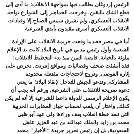
الرئيس إردوغان يطالب فيها بمواجهة الانقلاب؛ ما أدى إلى
قطع الشك باليقين, وخرجت الجماهير إلى الشوارع تواجه
الانقلاب العسكري, ولم تشرق شمس الصباح إلا وقيادات
الانقلاب العسكري أسرى مقيدون بأيدي الشرعية
.
أما في مصر فعندما وقعت جريمة الانقلاب على الإرادة
الشعبية وأول رئيس مدني في تاريخ البلاد كانت يد الإعلام
ملوثة بالخيانة, قابضة الثمن منذ بدء التخطيط للانقلاب؛
فقد أنشئت صحف وفضائيات ومواقع إنترنت, تحرض على
إثارة الفوضى, وتروج لاحتجاجات مفتعلة محدودة
المشاركة, وتدعو الجيش للتدخل لإنقاذ البلاد؛ ما يعني
دعوة صريحة للانقلاب على الشرعية, ورغم أنه يجب أن
يكون الإعلام الرسمي للدولة داعما للشرعية إلا أنه لم يكن
كذلك, واختار أن يلعب لحساب جهاز المخابرات الحربية
التي تنفذ خطة انقلاب يقف وراءها ولي عهد أبو ظبي
محمد بن زايد والملك عبدالله بن عبد العزيز عاهل
السعودية, بل إن رئيس تحرير جريدة "الأخبار" محمد