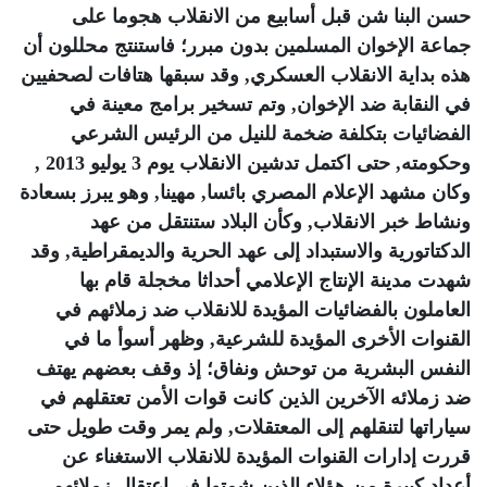
حسن البنا شن قبل أسابيع من الانقلاب هجوما على
جماعة الإخوان المسلمين بدون مبرر؛ فاستنتج محللون أن
هذه بداية الانقلاب العسكري, وقد سبقها هتافات لصحفيين
في النقابة ضد الإخوان, وتم تسخير برامج معينة في
الفضائيات بتكلفة ضخمة للنيل من الرئيس الشرعي
وحكومته, حتى اكتمل تدشين الانقلاب يوم 3 يوليو 2013 ,
وكان مشهد الإعلام المصري بائسا, مهينا, وهو يبرز بسعادة
ونشاط خبر الانقلاب, وكأن البلاد ستنتقل من عهد
الدكتاتورية والاستبداد إلى عهد الحرية والديمقراطية, وقد
شهدت مدينة الإنتاج الإعلامي أحداثا مخجلة قام بها
العاملون بالفضائيات المؤيدة للانقلاب ضد زملائهم في
القنوات الأخرى المؤيدة للشرعية, وظهر أسوأ ما في
النفس البشرية من توحش ونفاق؛ إذ وقف بعضهم يهتف
ضد زملائه الآخرين الذين كانت قوات الأمن تعتقلهم في
سياراتها لتنقلهم إلى المعتقلات, ولم يمر وقت طويل حتى
قررت إدارات القنوات المؤيدة للانقلاب الاستغناء عن
أعداد كبيرة من هؤلاء الذين شمتوا في اعتقال زملائهم