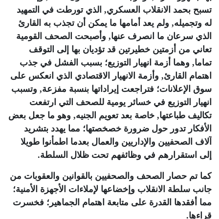
تسبح بحمد الانقلاب العسكري, الذي تورطت في التمهيد
له وتجميله, ولم يعد أمامها ما يمكن أن تجذب به القارئ
الذي سرعان ما انصرف عنها, وأصبحت الصحف القومية
تعاني من أزمتين خطيرتين قد تؤديان بها إلى التوقف
تماما, وهما أزمة انهيار التوزيع؛ بسبب الفشل في جذب
اهتمام القارئ, وأزمة الانهيار الاقتصادي الذي انعكس على
سوق الإعلانات؛ فتراجعت إيراداتها بنسبة مفزعة, وتسبب
انهيار التوزيع في خسائر يومية للصحف التي ارتفعت
تكاليف طباعتها, خاصة بعد تعويم الجنيه, وهو ما جعل بعض
الأفكار تدور حول ضرورة خصخصتها؛ مما يهدد بتشريد
آلاف الصحفيين والإداريين والعمال بعدما اطمأنوا طويلا
إلى استقرارهم في وظائفهم تحت ظلال السلطة
.
كما تم حصار الصحف والصحفيين بالقوانين والعقوبات من
جانب سلطة الانقلاب وإخضاعها لإملاءات الأجهزة الأمنية؛
مما أفقدها القدرة على متابعة اهتمام الجماهير؛ فخسرت
قراءها
.