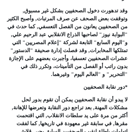
وقد تدهورت دخول الصحفيين بشكل غير مسبوق,
وتوقفت بعض الصحف عن صرف المرتبات, وأصبح الكثير
من الصحفيين يعانون من الفصل التعسفي, كما حدث في
"البوابة نيوز" لصاحبها الذراع الانقلابي عبد الرحيم علي,
و"اليوم السابع" التابعة لشركة "إعلام المصريين" التي
تمتلكها المخابرات, وقد فصلت إدارة صحيفة "الدستور"
عشرات الصحفيين تعسفيا، وأجبرت بعضهم على الإجازة
بدون راتب أو الفصل من التأمينات، وتكرر ذلك في
"التحرير" و "العالم اليوم" وغيرهما.
*
دور نقابة الصحفيين
لا يبدو أن نقابة الصحفيين يمكن أن تقوم بدور لحل
مشكلات المهنة, بعد تراجع دور النقابة وتعرضها للإهانة,
أكثر من مرة على يد سلطات الانقلاب, التي اقتحمت
مقرها, في سابقة غير معهودة في تاريخها, كما لفقت
اتهامات باطلة لنقيب الصحفيين السابق يحيى قلاش