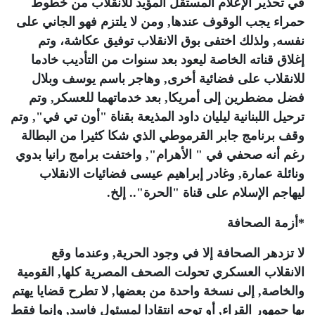
في تحذير الإعلام المستقل المؤيد للانقلاب من خطوط
حمراء يجب الوقوف عندها, ومن لا يلتزم فهو الجاني على
نفسه, ولذلك اختفى بوق الانقلاب توفيق عكاشة، وتم
إغلاق قناته الخاصة ليعود بعد سنوات من التأديب خادما
للانقلاب على فضائية أخرى, وهاجر باسم يوسف وبلال
فضل مضطرين إلى أمريكا, بعد خدماتهما للعسكر, وتم
ترحيل اللبنانية ليليان داود المذيعة بقناة "أون تي في", وتم
وقف برنامج جابر القرموطي الذي شكا كثيرا من البطالة
رغم أنه صحفي في " الأهرام", واختفت برامج رانيا بدوي
ونائلة عمارة, وغادر إبراهيم عيسى فضائيات الانقلاب
ليهاجم الإسلام على قناة "الحرة".. إلخ
.
*
أزمة الصحافة
لا تزدهر الصحافة إلا في وجود الحرية, وعندما وقع
الانقلاب العسكري تحولت الصحف المصرية كلها, القومية
والخاصة, إلى نسخة واحدة من بعضها, لا تطرح قضايا يهتم
بها جمهور القراء, أو توجه انتقادا لمسئول فاسد, وإنما فقط