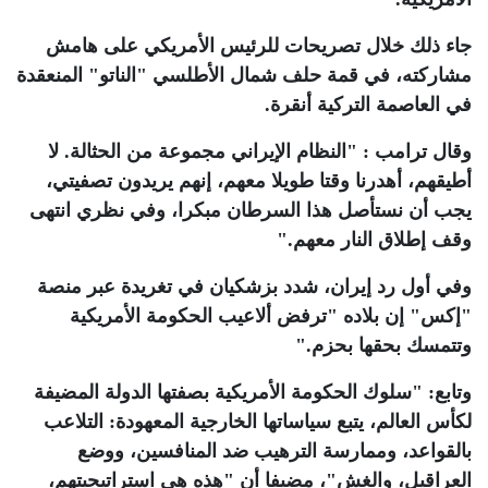
جاء ذلك خلال تصريحات للرئيس الأمريكي على هامش
مشاركته، في قمة حلف شمال الأطلسي "الناتو" المنعقدة
في العاصمة التركية أنقرة
.
وقال ترامب : "النظام الإيراني مجموعة من الحثالة. لا
أطيقهم، أهدرنا وقتا طويلا معهم، إنهم يريدون تصفيتي،
يجب أن نستأصل هذا السرطان مبكرا، وفي نظري انتهى
وقف إطلاق النار معهم
".
وفي أول رد إيران، شدد بزشكيان في تغريدة عبر منصة
"إكس" إن بلاده "ترفض ألاعيب الحكومة الأمريكية
وتتمسك بحقها بحزم
".
وتابع: "سلوك الحكومة الأمريكية بصفتها الدولة المضيفة
لكأس العالم، يتبع سياساتها الخارجية المعهودة: التلاعب
بالقواعد، وممارسة الترهيب ضد المنافسين، ووضع
العراقيل، والغش"، مضيفا أن "هذه هي استراتيجيتهم،