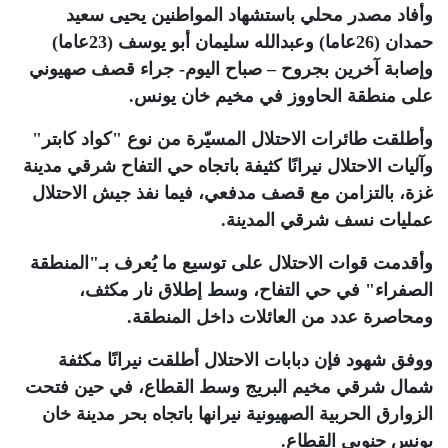
وأفاد مصدر محلي باستشهاد المواطنين يحيى سعيد
حمدان (26عاما) وعبدالله سليمان أبو يوسف (23عاما)
وإصابة آخرين بجروح – صباح اليوم- جراء قصف صهيوني
على منطقة الحاووز في مخيم خان يونس
.
وأطلقت طائرات الاحتلال المسيّرة من نوع "كواد كابتر"
وآليات الاحتلال نيرانًا كثيفة باتجاه حي التفاح شرقي مدينة
غزة، بالتزامن مع قصف مدفعي، فيما نفذ جيش الاحتلال
عمليات نسف شرقي المدينة
.
وأقدمت قوات الاحتلال على توسيع ما يُعرف بـ"المنطقة
الصفراء" في حي التفاح، وسط إطلاق نار مكثف،
ومحاصرة عدد من العائلات داخل المنطقة
.
ووفق شهود فإن دبابات الاحتلال أطلقت نيرانًا مكثفة
شمال شرقي مخيم البريج وسط القطاع، في حين فتحت
الزوارق الحربية الصهيونية نيرانها باتجاه بحر مدينة خان
يونس جنوبي القطاع
.