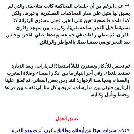
**
على الرغم من أن جلسات المحاكمة كانت متلاحقة، والتي لم
يسبق لها مثيل على مدار المحاكمات العسكرية أو غيرها، ولكن
كما قلت: فالصحبة تعين على الخير، فعلى مستوى الزنزانة كنا
نستيقظ قبل الفجر بساعة تقريبًا، وكل منا بين متهجد وقارئ
للقرآن، ثم نصلي ركعات في جماعة، وبعدها نصلي الفجر، ونجلس
بعد الفجر نوصي بعضنا بعضًا بالخواطر والرقائق.
ثم نجلس للأذكار ونستريح قليلاً استعدادًا للزيارات، وبعد الزيارة
نستعد للغداء، وفي آخر النهار ما بين أذكار المساء وصلاة المغرب
والعشاء، ومجالسة الإخوان؛ لنتدارس بعض المعاني، ثم تُغلق علينا
الزنازين فنبقى بين مدارسات، ثم يخلو كل منا إلى نفسه بين قراءة
وحفظ وتأمل وكتابة.
عشق العمل
* ثلاث سنوات بعيدًا عن أبحاثك وطلابك.. كيف أثرت هذه الفترة