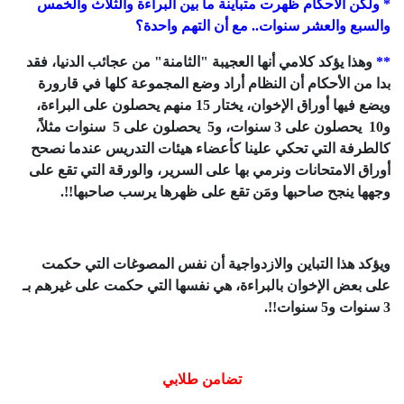
* ولكن الأحكام ظهرت متباينة ما بين البراءة والثلاث والخمس
والسبع والعشر سنوات.. مع أن التهم واحدة؟
**
وهذا يؤكد كلامي أنها العجيبة "الثامنة" من عجائب الدنيا، فقد
بدا من الأحكام أن النظام أراد وضع المجموعة كلها في قارورة
ويضع فيها أوراق الإخوان، يختار 15 منهم يحصلون على البراءة،
و10 يحصلون على 3 سنوات، و5 يحصلون على 5 سنوات مثلاً،
كالطرفة التي تحكي علينا كأعضاء هيئات التدريس عندما نصحح
أوراق الامتحانات ونرمي بها على السرير، والورقة التي تقع على
وجهها ينجح صاحبها ومَن تقع على ظهرها يرسب صاحبها!!.
ويؤكد هذا التباين والازدواجية أن نفس المصوغات التي حكمت
على بعض الإخوان بالبراءة، هي نفسها التي حكمت على غيرهم بـ
3 سنوات و5 سنوات!!.
تضامن طلابي