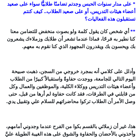
* على مدار سنوات الحبس وجدتم تضامنًا طلابيًّا سواء على صعيد
أعضاء هيئات التدريس، أو على صعيد الطلاب.. كيف كنتم
تستقبلون هذه الفعاليات؟
**
أي شخص كان يقول كلمة ولو بصوت منخفض للتضامن معنا
كنا نطير به فرحًا، فماذا عندما تشعر أن طلابك وزملاءك يشعرون
بك ويحسون بك ويقدرون المجهود الذي كنا نقوم به معهم.
وأدلل على كلامي أنه بمجرد خروجي من السجن، ذهبت صبيحة
اليوم التالي للجامعة، ووجدت حفاوةً واستقبالاً كبيرًا من الطلاب
وأعضاء هيئات التدريس ووكلاء الكلية، والموظفين والعمال وكل
من قابلني في الطرقات، فقد كانت حفاوة لم أرها من قبل، حتى
وصل الأمر أن الطلاب تركوا محاضراتهم للسلام علي وتقبيل يدي.
هذا، غير أن زملائي بالقسم بكوا من الفرح عندما وجدوني أمامهم،
وأخذوني بالأحضان والحفاوة والشوق على هذه الغيبة الطويلة عليَّ