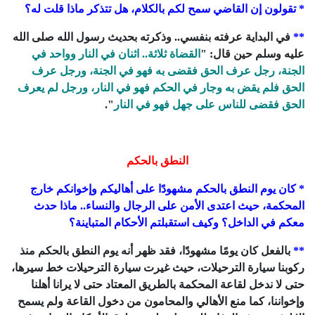
* تقولون إن القاضي سمح لكم بالكلام، هل تتذكر ماذا قلت له؟
**
في البداية عرفته بنفسي.. وذكرته بحديث رسول الله صلى الله
عليه وسلم حين قال: "
القضاة ثلاثة.. اثنان في النار وواحد في
الجنة، رجل عرف الحق فقضى به فهو في الجنة، ورجل عرف
الحق فلم يقض به وجار في الحكم فهو في النار، ورجل لم يعرف
الحق فقضى للناس على جهل فهو في النار
".
النطق بالحكم
* كان يوم النطق بالحكم مشهودًا على أهاليكم وإخوانكم خارج
المحكمة، حيث اعتدى الأمن على الرجال والنساء.. ماذا حدث
معكم في الداخل؟ وكيف استقبلتم الأحكام المتباينة؟
**
بالفعل كان يومًا مشهودًا، فقد ظهر أنه يوم النطق بالحكم منذ
ركوبنا سيارة الترحيلات، حيث غيرت سيارة الترحيلات خط سيرها،
حتى لا ندخل لقاعة المحكمة بالطريق المعتاد حتى لا يرانا أهلنا
وإخواننا، كما منع الأهالي والمحامون من دخول القاعة ولم يسمح