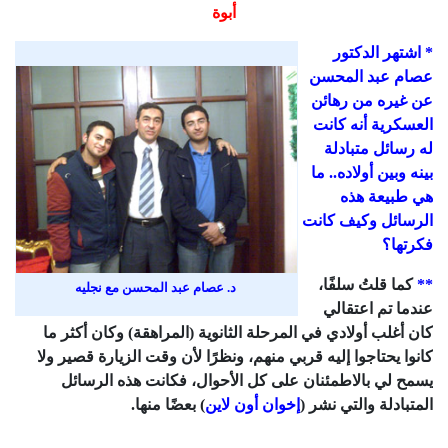
أبوة
* اشتهر الدكتور
عصام عبد المحسن
عن غيره من رهائن
العسكرية أنه كانت
له رسائل متبادلة
بينه وبين أولاده.. ما
هي طبيعة هذه
الرسائل وكيف كانت
فكرتها؟
**
كما قلتُ سلفًا،
د. عصام عبد المحسن مع نجليه
عندما تم اعتقالي
كان أغلب أولادي في المرحلة الثانوية (المراهقة) وكان أكثر ما
كانوا يحتاجوا إليه قربي منهم، ونظرًا لأن وقت الزيارة قصير ولا
يسمح لي بالاطمئنان على كل الأحوال، فكانت هذه الرسائل
المتبادلة والتي نشر (
إخوان أون لاين
) بعضًا منها.