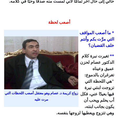
حالي إلى حال آخر تمامًا لأني لمست منه صدقًا وحبًّا في كلامه.
أصعب لحظة
* ما أصعب المواقف
التي مرَّت بكم وأنتم
خلف القضبان؟
**
تغيرت نبرة كلام
الدكتور عصام لحزن
عميق وعيناه
تغرغران بالدموع:
"هي اللحظة التي
تزوجت ابنتي نيرة
زواج كريمة د. عصام وهو معتقل أصعب اللحظات التي
فيها بعيدًا عني، فكل
مرت عليه
أب يحلم ويحب أن
يكون بجانب ابنته،
وهي تتزوج ويعطيها لزوجها بنفسه.