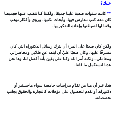
عليك؟
**
كانت سنوات صعبة علينا جميعًا، ولكننا كنا نتغلب عليها فجميعنا
كان معه كتب نتدارس فيها، وأبحاث نكتبها، ورؤى وأفكار نوهب
وقتنا لها لصياغتها وإعادة التفكير بها.
ولكن كان صعبًا على المرء أن يترك رسائل الدكتوراه التي كان
مشرفًا عليها، وكان صعبًا عليَّ أن ابتعد عن طلابي ومحاضراتي
ومعاملي.. ولكنه أمر الله وكنا على يقين بأنه أفضل لنا، وها نحن
عدنا لنستكمل ما فاتنا.
هذا، غير أن منا من تقدَّم بدراسات جامعية سواء ماجستير أو
دكتوراه، أو تقدم للحصول على مؤهلات كالتجارة والحقوق بجانب
تخصصاته.