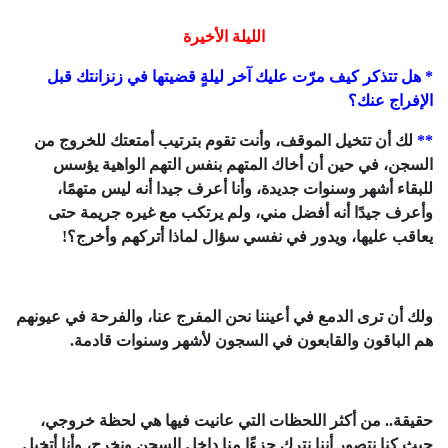
الليلة الأخيرة
* هل تتذكر كيف مرّت عليك آخر ليلةٍ قضيتها في زنزانتك قبل
الإفراج عنك؟
**
لك أن تتخيل الموقف، وأنت تقوم بترتيب أمتعتك للخروج من
السجن، في حين أن أخاك المتهم بنفس التهم الواهية يؤسس
للبقاء أشهر وسنوات جديدة، وأنا أعرف جيدا أنه ليس متهمًا،
وأعرف جيدًا أنه أفضل مني، ولم يرتكب مع غيره جريمة حتى
يعاقب عليها، ويدور في نفسي سؤال لماذا أتركهم وأخرج؟!
ولك أن ترى الدمع في أعيننا نحن المفرج عنا، والفرحة في عيونهم
هم الباقون والقابعون في السجون لأشهر وسنوات قادمة.
حقيقة.. من أكثر اللحظات التي عانيت فيها هي لحظة خروجي،
حيث كنا نتصور أننا نترك جزءًا منا داخل السجن ونخرج، وأنا أتخيل