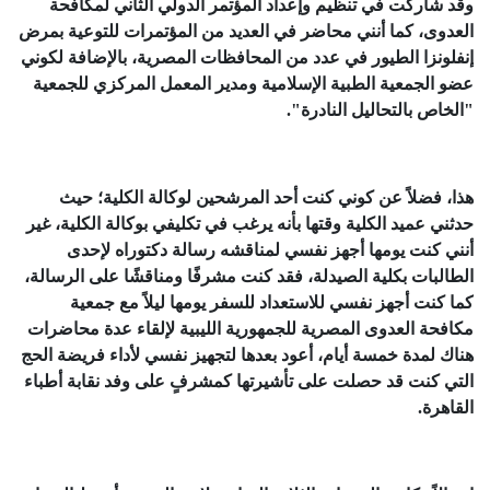
وقد شاركت في تنظيم وإعداد المؤتمر الدولي الثاني لمكافحة
العدوى، كما أنني محاضر في العديد من المؤتمرات للتوعية بمرض
إنفلونزا الطيور في عدد من المحافظات المصرية، بالإضافة لكوني
عضو الجمعية الطبية الإسلامية ومدير المعمل المركزي للجمعية
"الخاص بالتحاليل النادرة".
هذا، فضلاً عن كوني كنت أحد المرشحين لوكالة الكلية؛ حيث
حدثني عميد الكلية وقتها بأنه يرغب في تكليفي بوكالة الكلية، غير
أنني كنت يومها أجهز نفسي لمناقشه رسالة دكتوراه لإحدى
الطالبات بكلية الصيدلة، فقد كنت مشرفًا ومناقشًا على الرسالة،
كما كنت أجهز نفسي للاستعداد للسفر يومها ليلاً مع جمعية
مكافحة العدوى المصرية للجمهورية الليبية لإلقاء عدة محاضرات
هناك لمدة خمسة أيام، أعود بعدها لتجهيز نفسي لأداء فريضة الحج
التي كنت قد حصلت على تأشيرتها كمشرفٍ على وفد نقابة أطباء
القاهرة.