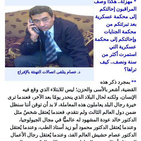
* مهزلة.. هكذا وصف
المراقبون إحالتكم
إلى محكمة عسكرية
بعد تبرئتكم من
محكمة الجنايات
وإحالتكم إلى محكمة
عسكرية التي
استمرت أكثر من
سنة ونصف.. كيف
تراها؟
د. عصام يتلقى اتصالات التهنئة بالإفراج
**
بمجرد ذكر هذه
القضية، أشعر بالأسى والحزن؛ ليس للابتلاء الذي وقع فيه
الإنسان، ولكنه لحال البلاد الذي ينحدر يومًا بعد الآخر، فعندما ترى
خيرة رجال البلد يعاملون هذه المعاملة، لا بد أن توقن أننا سنظل
ضمن دول العالم الثالث ولم نتقدم، فعندما يُعتقل شخصٌ مثل
الدكتور خالد عودة المشهود له عالميًّا في مجال الجيولوجيا،
وعندما يُعتقل الدكتور محمود أبو زيد أستاذ الطب، وعندما يُعتقل
الدكتور عصام حشيش العالم الفذ، وعندما يُعتقل رجال الأعمال