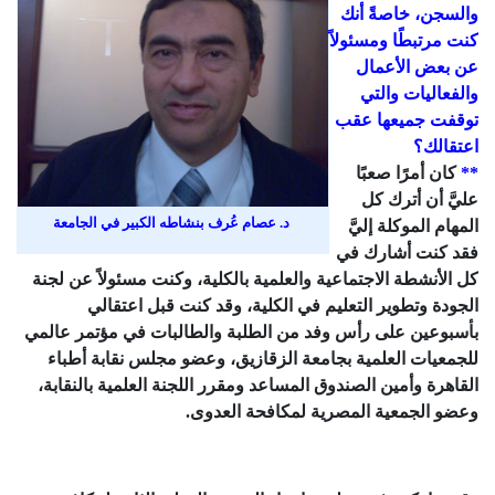
والسجن، خاصةً أنك
كنت مرتبطًا ومسئولاً
عن بعض الأعمال
والفعاليات والتي
توقفت جميعها عقب
اعتقالك؟
**
كان أمرًا صعبًا
عليَّ أن أترك كل
د. عصام عُرف بنشاطه الكبير في الجامعة
المهام الموكلة إليَّ
فقد كنت أشارك في
كل الأنشطة الاجتماعية والعلمية بالكلية، وكنت مسئولاً عن لجنة
الجودة وتطوير التعليم في الكلية، وقد كنت قبل اعتقالي
بأسبوعين على رأس وفد من الطلبة والطالبات في مؤتمر عالمي
للجمعيات العلمية بجامعة الزقازيق، وعضو مجلس نقابة أطباء
القاهرة وأمين الصندوق المساعد ومقرر اللجنة العلمية بالنقابة،
وعضو الجمعية المصرية لمكافحة العدوى.