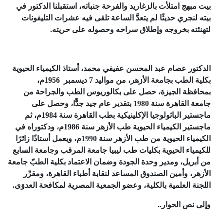
بيت مبهج امتلأت بالزغاريد والفرحة جنباته، استقبلنا الدكتور في
بيته لنجري حديثًا لم يتعدَّ الساعة تلقى فيه عشرات التليفونات
لتهنئته بخروجه وإطلاق سراحه وحصوله على حريته.
الدكتور عصام عبد المحسن عفيفي محمد، أستاذ الكيمياء الحيوية
بكلية الطب بجامعة الأزهر، من مواليد 7 ديسمبر 1956م،
بمحافظة الجيزة، حصل على بكالوريوس الطب والجراحة من
جامعة القاهرة سنة 1980 بتقدير عام جيد جدًّا، وحصل على
ماجستير الباثولوجيا الإكلينيكية بطب القاهرة سنة 1984م، ثم
ماجستير الكيمياء الحيوية طب الأزهر سنة 1986م، ودكتوراه في
الكيمياء الحيوية من طب الأزهر سنة 1990م، ويعمل أستاذًا زائرًا
للكيمياء الحيوية بكليات طب ليبيا جامعة المرقب وجامعة السابع
من أبريل، ومدير وحدة الجودة وضمان الاعتماد بكلية الطبّ جامعة
الأزهر، وأمين الصندوق المساعد لنقابة أطباء القاهرة، ومقرِّر
اللجنة العلمية بالكلية، وعضو الجمعية المصرية لمكافحة العدوَى.
وإلى نص الحوار..