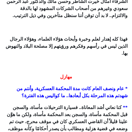
الشرفاء أمثال خيرت الشاطر وحسن مالك والدكتور عبد الرحمن
سعودي وغيرهم من أصحاب الشركات المشهود لها بالدقة
والالتزام.. لا بد أن توقن أننا سنظل متأخرين وفي ذيل الترتيب.
فهذا كله إهدار لعلم وخبرة وأبحاث هؤلاء العلماء، وهؤلاء الرجال
الذين ليس في رأسهم وفكرهم ورؤيتهم إلا مصلحة البلاد والنهوض
بها.
مهازل
* عام ونصف العام كانت مدة المحكمة العسكرية، وأنتم من
شهدتم هذه المرحلة بكل أبعادها.. ما كواليس هذه الفترة؟
**
كنا نعاني أشد المعاناة.. فسيارة الترحيلات مأساة، والسجن
قبل المحكمة مأساة، والسجن بعد المحكمة مأساة، ولكن ما هوَّن
علينا قليلاً أن القاضي العسكري كان في موقف محرج، حيث تم
وضعه في قضية هزلية ومطالب بأن يصدر أحكامًا وكأنه موظف،