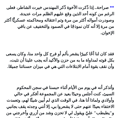
**
صراحة.. إذا ذُكرت الأخوة ذُكر المهندس خيرت الشاطر، فعلى
الرغم من كونه أحد الذين وقع عليهم الظلم مرات عديدة،
وصودرت أمواله أكثر من مرة وتم اعتقاله ومحاكمته عسكريًّا أكثر
من مرة إلا أنه كان نموذجًا في الصمود والتخفيف عن باقي
الإخوان.
فقد كان لنا أخًا كبيرًا يشعر بألم أو فرح كل واحد منا، وكان يسعى
بكل قوته لمداواة ما به من حزن والأكيد أنه يجب علينا أن نثبت،
وأن نقف بقوة أمام الابتلاءات التي هي في ميزان حسناتنا جميعًا.
وأتذكر أنه في يوم من الأيام أثناء حبسنا في سجن المحكوم
السيئ، كنت أجلس وحيدًا بعيد عن المجموعة أفكر في حالي
وأولادي ولماذا أنا هنا، في الوقت الذي لم أبين شيئًا لهم، وتعمدت
الاختفاء بعيدًا عنهم حتى لا يشعروا بي، إلا أنني وجدته يقف بجانبي
و"يطبطب" عليّ ويقول لي لا تحزن وشد من أزري وأخرجني من