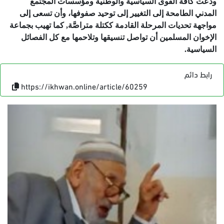
ودعت كافة القوى السياسية والوطنية ومؤسسات المجتمع
المدني الطامحة إلى التغيير إلى توحيد صفوفها، وأن تسعى إلى
مواجهة تحديات المرحلة القادمة ككتلة متراصَّة, كما تهيب بجماعة
الإخوان المسلمين أن تواصل تنسيقها وتلاحمها مع كل الفصائل
السياسية.
رابط دائم
https://ikhwan.online/article/60259