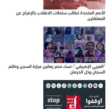
الأمم المتحدة تطالب سلطات الانقلاب بالإفراج عن
المعتقليـن
"العربي الإفريقي": نساء مصر يعانين مرارة السجن وظلم
السجان وذل الحرمان