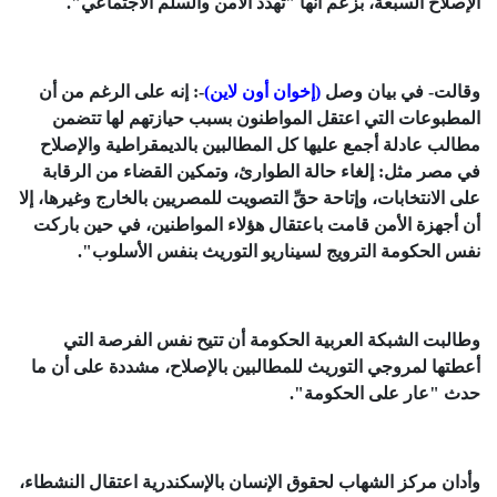
الإصلاح السبعة، بزعم أنها "تهدد الأمن والسلم الاجتماعي".
وقالت- في بيان وصل
(إخوان أون لاين)
-: إنه على الرغم من أن
المطبوعات التي اعتقل المواطنون بسبب حيازتهم لها تتضمن
مطالب عادلة أجمع عليها كل المطالبين بالديمقراطية والإصلاح
في مصر مثل: إلغاء حالة الطوارئ، وتمكين القضاء من الرقابة
على الانتخابات، وإتاحة حقِّ التصويت للمصريين بالخارج وغيرها، إلا
أن أجهزة الأمن قامت باعتقال هؤلاء المواطنين، في حين باركت
نفس الحكومة الترويج لسيناريو التوريث بنفس الأسلوب".
وطالبت الشبكة العربية الحكومة أن تتيح نفس الفرصة التي
أعطتها لمروجي التوريث للمطالبين بالإصلاح، مشددة على أن ما
حدث "عار على الحكومة".
وأدان مركز الشهاب لحقوق الإنسان بالإسكندرية اعتقال النشطاء،