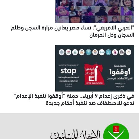
"العربي الإفريقي": نساء مصر يعانين مرارة السجن وظلم
السجان وذل الحرمان
في ذكرى إعدام 9 أبرياء.. حملة “أوقفوا تنفيذ الإعدام”
تدعو للاصطفاف ضد تنفيذ أحكام جديدة