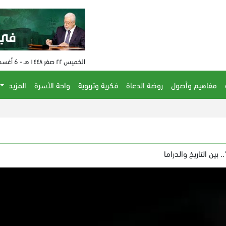
الخميس ٢٢ صفر ١٤٤٨ هـ - 6 أغسطس 2026 م - الساعة 03:21 م
مفاهيم وأصول
روضة الدعاة
فكرية وتربوية
واحة الأسرة
المزيد
 بين التاريخ والدراما