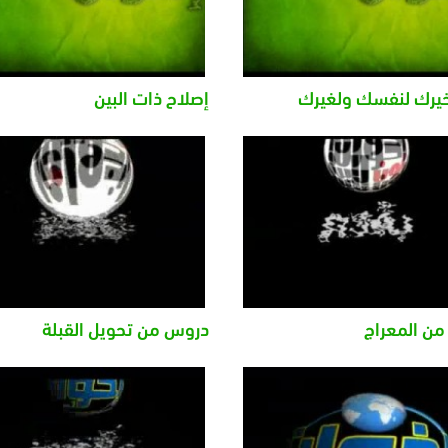
يرك لنفسك ولغيرك
إصلاح ذات البين
ن المعراج
دروس من تحويل القبلة