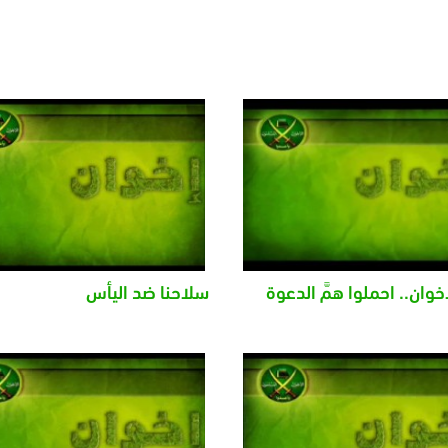
إخوان.. احملوا همَّ الدعوة
سلاحنا ضد اليأس