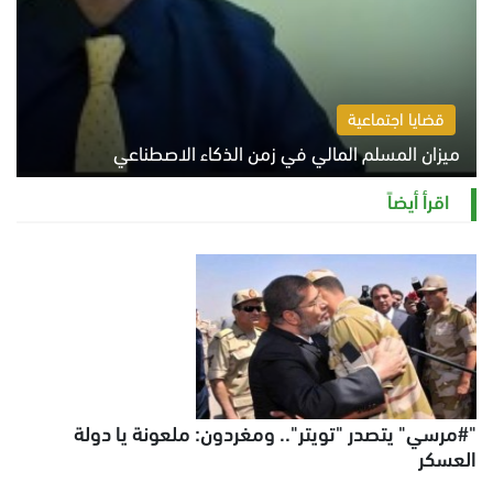
قضايا اجتماعية
ميزان المسلم المالي في زمن الذكاء الاصطناعي
السبت 8 أغسطس 2026 11:21 ص
اقرأ أيضاً
"#مرسي" يتصدر "تويتر".. ومغردون: ملعونة يا دولة
العسكر