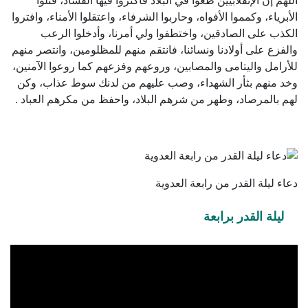
اللهم إن الإنقلابيين طغوا في البلاد فاكثروا فيها الفساد، قتلوا
الأبرياء، وكمموا الأفواه، وحاربوا الشرفاء، واعتقلوا الأمناء، وافتروا
الكذب على الصادقين، واختطفوا ولي أمرنا، وأدخلوا الرعب
والفزع على أولادنا ونسائنا، فانتقم منهم للمظلومين، وانتصر منهم
للأرامل واليتامى والمصابين، وروعهم وفزعهم كما روعوا الآمنين،
وخد منهم بثأر الشهداء، وصب عليهم من لدنك سوط عذاب، وكن
لهم بالمرصاد، وطهر من شرهم البلاد، واحفظ من مكرهم العباد .
دعاء ‫‏ليلة القدر‬ من ‫رابعة‬ العدوية
ليلة القدر برابعة