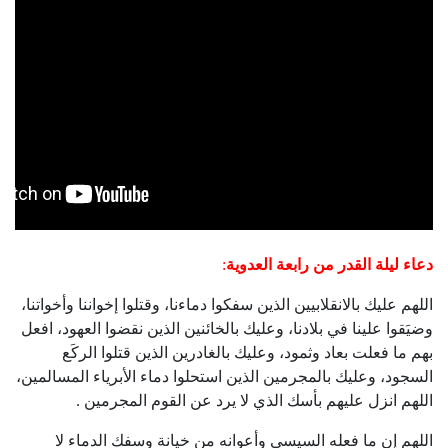
دعاء ‫‏ليلة القدر‬ من ‫رابعة‬ العدوية
:
اللهم عليك بالانقلابيين الذين سفكوا دماءنا، وقتلوا إخواننا وأخواتنا،
وضيَقوا علينا في بلادنا، وعليك بالخائنين الذين نقضوا العهود، افعل
بهم ما فعلت بعاد وثمود، وعليك بالغادرين الذين قتلوا الركَع
السجود، وعليك بالمجرمين الذين استحلوا دماء الأبرياء المسالمين،
اللهم انزل عليهم بأسك الذي لا يرد عن القوم المجرمين .
اللهم إن ما فعله السيسي وأعوانه من خيانة وسفك الدماء لا