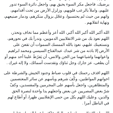
يرضيك، فاجعل مكر السوء يحيق بهم، واجعل دائرة السوء تدور
عليهم، واملأ بالرعب قلوبهم، وزلزل الأرض من تحت أقدامهم،
واتهم من حيث لم يحتسبوا، وعجّل بزوال منكرهم، ودمار صنيعهم،
ونهاية انقلابهم .
الله أكبر الله أكبر الله أكبر، الله أعز وأعظم مما نخاف ونحذر،
اللهم نعوذ بك من شر الانقلابيين الدمويين، وندرأ بك في نحورهم،
ونستعينك عليهم، نعوذ بالله الممسك السموات أن تقعنَ على
الأرض إلا باذنه من شر عبدك عبدالفتاح السيسي ومحمد ابراهيم
واعوانهما واشياعهما من الجن والانس، أن يَفرُطَ علينا أحد منهم أو
أن يطغى، عز جارك وجل ثناؤك وتقدست أسمائك، ولا إله غيرك .
اللهم اقذف رحمتك في قلوب ضباط وجنود الجيش والشرطة على
اخوانهم المواطنين، وكُفَ شرهم وبأسهم عن سائر المعتصمين
والمتظاهرين، واجعل بأسهم على المجرمين والمفسدين، وكفّ
شرّ بعض المصريين عن بعض واجعلهم يدا واحدة لنصرة الحق
والدين، وعليك اللهم بكل من حمى الإنقلابيين ظهرا، أو أطاع لهم
في الباطل أمرا .