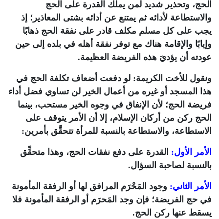
الحج، وتحذير شديد لمن يملك القدرة على الحج
والاستطاعة لأدائه ثم يمتنع عن أدائه بشتى المعاذير؛ إذ
يجب على كل مسلم مكلف قادر على نفقة الحج ذهابًا
وإيابًا والإقامة هناك مع توفر نفقة أهله في بلده إلى حين
عودته أن يؤديَ هذه الفريضة العظيمة.
ونقول للأخت الكريمة: لو دفعت أضعاف تكلفة الحج في
هذا المسجد أو غيره من أعمال الخير لن تساوي فضل أداء
فريضة الحج؛ لأن الإنفاق في وجوه الخير مستحب، بينما
الحج ركن من أركان الإسلام، إلا أن الأمر يتوقف على
الاستطاعة، والاستطاعة بالنسبة للمرأة تتحقَّق بأمرين:
الأمر الأول:
القدرة على دفع نفقات الحج، وهذا متحقِّق
بالنسبة لصاحبة السؤال.
الأمر الثاني:
وجود المَحْرَم المرافق لها أو الرفقة المأمونة
في حج الفريضة؛ فإن وجد المَحرَم أو الرفقة المأمونة فلا
يسقط عنها ركن الحج.