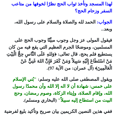
لهذا المسجد وتأخذ ثواب الحج نظرًا لخوفها من متاعب
السفر وزحام الحج؟
الجواب:
الحمد لله والصلاة والسلام على رسول الله،
وبعد..
فيقول المولى عز وجل وجوب مبيِّنًا وجوب الحج على
المسلمين، وموضحًا الجرم العظيم التي يقع فيه من كان
يستطيع فلم يحج، قال تعالى:
﴿وَللهِ عَلَى النَّاسِ حِجُّ الْبَيْتِ
مَنْ اسْتَطَاعَ إِلَيْهِ سَبِيلاً وَمَنْ كَفَرَ فَإِنَّ اللهَ غَنِيٌّ عَنْ
الْعَالَمِينَ﴾
(آل عمران: من الآية 97).
ويقول المصطفى صلى الله عليه وسلم:
"بُني الإسلام
على خمس: شهادة أن لا اله إلا الله وأن محمدًا رسول
الله، وإقام الصلاة، وإيتاء الزكاة، وصوم رمضان، وحج
البيت من استطاع إليه سبيلاً"
(البخاري ومسلم).
ففي هذين النصين الكريمين بيان صريح وتأكيد بليغ لفرضية