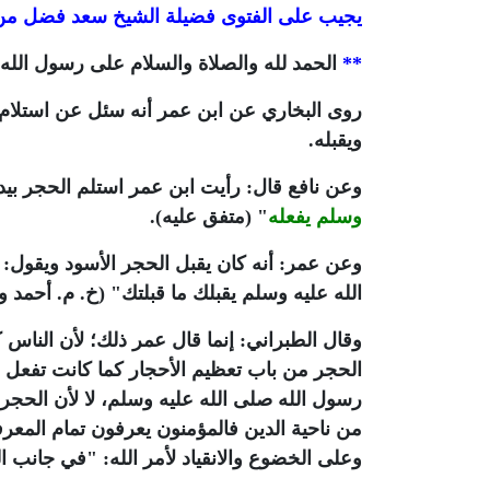
يجيب على الفتوى فضيلة الشيخ سعد فضل من 
**
الحمد لله والصلاة والسلام على رسول الله 
روى البخاري عن ابن عمر أنه سئل عن استلام 
ويقبله.
وعن نافع قال: رأيت ابن عمر استلم الحجر بيده
وسلم يفعله
" (متفق عليه).
وعن عمر: أنه كان يقبل الحجر الأسود ويقول: إ
الله عليه وسلم يقبلك ما قبلتك" (خ. م. أحمد و
وقال الطبراني: إنما قال عمر ذلك؛ لأن الناس 
الحجر من باب تعظيم الأحجار كما كانت تفعل ال
رسول الله صلى الله عليه وسلم، لا لأن الحجر يض
من ناحية الدين فالمؤمنون يعرفون تمام المعرفة
وعلى الخضوع والانقياد لأمر الله: "في جانب ا