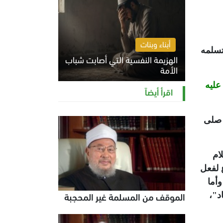
أبناء وبنات
تسلمه
الهزيمة النفسية التي أصابت شباب
الأمة
عليه
الخميس 6 أغسطس 2026 11:12 ص
اقرأ أيضاً
ه صلى
ام
 لفعل
وأما
الموقف من المسلمة غير المحجبة
د"،