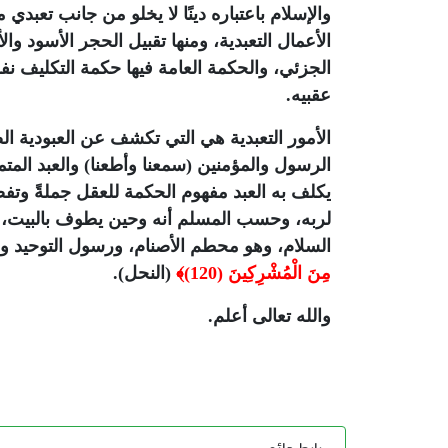
والإسلام باعتباره دينًا لا يخلو من جانب تعبد
الأعمال التعبدية، ومنها تقبيل الحجر الأسود وال
الجزئي، والحكمة العامة فيها حكمة التكليف نف
عقبيه.
الأمور التعبدية هي التي تكشف عن العبودية الصا
الرسول والمؤمنين (سمعنا وأطعنا) والعبد المتم
يكلف به العبد مفهوم الحكمة للعقل جملةً وتفصيل
لربه، وحسب المسلم أنه وحين يطوف بالبيت، أو 
السلام، وهو محطم الأصنام، ورسول التوحيد وأ
مِنَ الْمُشْرِكِينَ (120)﴾
(النحل).
والله تعالى أعلم.
رابط دائم