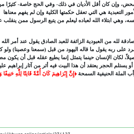
ي محض، وإن كان أقل الأديان في ذلك- وفي الحج خاصة- كثيرًا م
أمور التعبدية هي التي تعقل حكمتها الكلية وإن لم يفهم معناها
سه، وهي ابتلاء الله لعباده ليعلم من يتبع الرسول ممن ينقلب 
دقة لله من العبودية الزائفة للعبد الصادق يقول عند أمر الله 
رد على ربه يقول ما قاله اليهود من قبل (سمعنا وعصينا) ولو كا
اً، لكان الإنسان حينما يتمثل إنما يطيع عقله قبل أن يكون مطي
يستلم الحجر يعتقد أن هذا البيت فيه أثر من آثار إبراهيم علي
ب الملة الحنيفية السمحة
﴿إِنَّ إِبْرَاهِيمَ كَانَ أُمَّةً قَانِتًا لِلَّهِ حَنِيفًا و
tp://ikhwan.online/article/274137