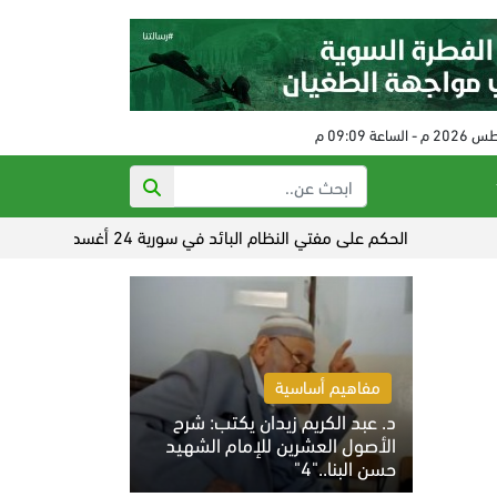
الحكم على مفتي النظام البائد في سورية 24 أغسطس
تصاعد الق
مفاهيم أساسية
د. عبد الكريم زيدان يكتب: شرح
الأصول العشرين للإمام الشهيد
حسن البنا.."4"