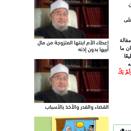
ن
على
مقالة
إعطاء الأم ابنتها المتزوجة من مال
أبيها بدون إذنه
ن ما
عًا
ه
َلَمْ يَكُ
القضاء والقدر والأخذ بالأسباب
ht