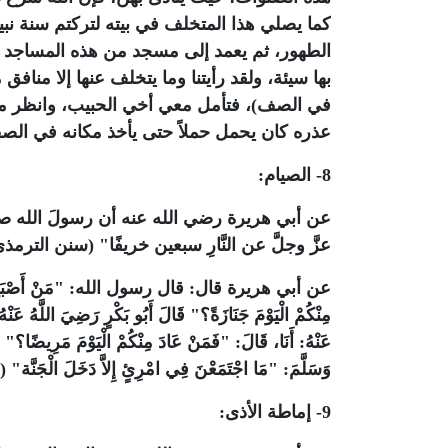
كما يصلي هذا المتخلف في بيته لتركتم سنة نب
الطهور، ثم يعمد إلى مسجد من هذه المساجد إ
بها سيئة، ولقد رأيتنا وما يتخلف عنها إلا منافق
في الصف)، فتأمل معي أخي الحبيب، وانظر م
عذره كان يحمل حملاً حتى يأخذ مكانه في الص
8- الصيام:
عن أبي هريرة رضي الله عنه أن رسولَ الله صلى 
عزَّ وجلَّ عن النَّارِ سبعين خريفًا" (سنن الترم
عن أبي هريرة قال: قال رسول الله: "‏مَنْ أَصْبَحَ مِنْكُمْ الْي
مِنْكُمْ الْيَوْمَ جَنَازَةً؟" قَالَ ‏‏أَبُو بَكْرٍ ‏رَضِيَ اللَّهُ عَنْ
عَنْهُ: ‏أَنَا، قَالَ: "فَمَنْ عَادَ مِنْكُمْ الْيَوْمَ‏ ‏مَرِيضًا؟" قَال
وَسَلَّمَ: "‏مَا اجْتَمَعْنَ فِي امْرِئٍ إِلاَّ دَخَلَ الْجَنّ
9- إماطة الأذى: