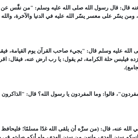
ه قال: قال رسول الله صلى الله عليه وسلم: "من نفَّس عن
 ومن يسّر على معسر يسّر الله عليه في الدنيا والآخرة، والله
الله عليه وسلم قال: "يجيء صاحب القرآن يوم القيامة، فيقو
ده فيلبس حلة الكرامة، ثم يقول: يا رب ارض عنه، فيقال: اقرأ
امع).
ردون"، قالوا: وما المفردون يا رسول الله؟ قال: "الذاكرون ا
ه عنه، قال: (من سرَّه أن يلقى الله غدًا مسلمًا؛ فليحافظ
نبيكم سنن الهدى، وإنهن من سنن الهدى، ولو أنكم صليتم في ب