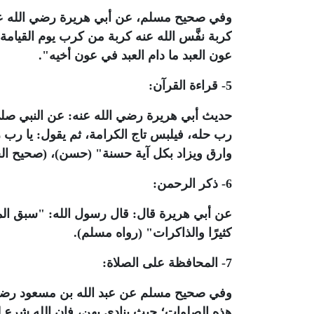
وفي صحيح مسلم، عن أبي هريرة رضي الله عن
كربة نفَّس الله عنه كربة من كرب يوم القيامة،
عون العبد ما دام العبد في عون أخيه".
5- قراءة القرآن:
حديث أبي هريرة رضي الله عنه: عن النبي صلى 
رب حله، فيلبس تاج الكرامة، ثم يقول: يا رب ز
وارق ويزاد بكل آية حسنة" (حسن)، (صحيح الج
6- ذكر الرحمن:
عن أبي هريرة قال: قال رسول الله: "سبق المف
كثيرًا والذاكرات" (رواه مسلم).
7- المحافظة على الصلاة:
وفي صحيح مسلم عن عبد الله بن مسعود رضي الل
هذه الصلوات؛ حيث ينادى بهن، فإن الله شرع ل