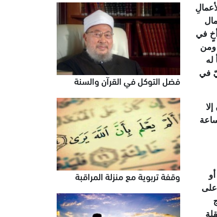
أعمالِ
مال
أخٍ في
 ومن
 له
يّ في
فضل التوكل في القرآن والسنة
لا
لساعة
وقفة تربوية مع منزلة المراقبة
أو
 على
ج
قلة