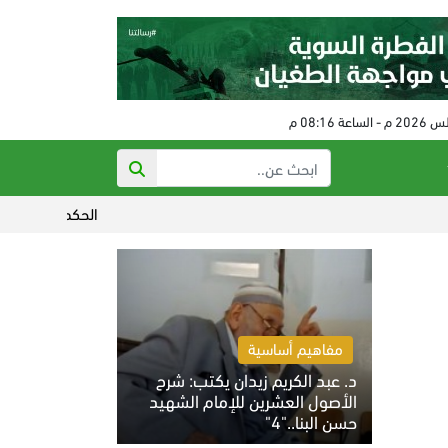
الحكم على مفتي النظام البائد في سورية 
مفاهيم أساسية
د. عبد الكريم زيدان يكتب: شرح
الأصول العشرين للإمام الشهيد
حسن البنا.."4"