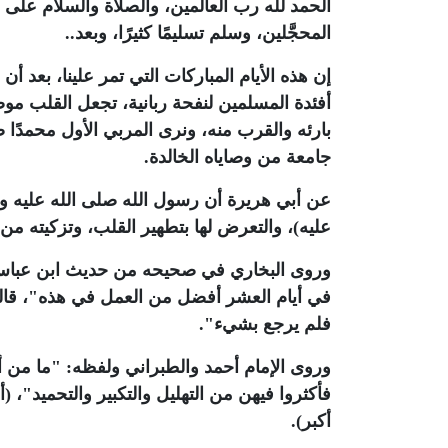
الحمد لله رب العالمين، والصلاة والسلام على 
المحجَّلين، وسلم تسليمًا كثيرًا، وبعد..
إن هذه الأيام المباركات التي تمر علينا، بعد
أفئدة المسلمين لنفحة ربانية، تجعل القلب موص
بارئه والقرب منه، ونرى المربي الأول محمدًا 
جامعة من وصاياه الخالدة.
عن أبي هريرة أن رسول الله صلى الله عليه وسل
عليه)، والتعرض لها بتطهير القلب، وتزكيته من
وروى البخاري في صحيحه من حديث ابن عباس- 
في أيام العشر أفضل من العمل في هذه"، قالوا:
فلم يرجع بشيء".
وروى الإمام أحمد والطبراني ولفظه: "ما من أي
فأكثروا فيهن من التهليل والتكبير والتحميد"، (أ
أكبر).