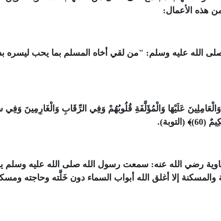
فمن هذه الأعمال:
لى الله عليه وسلم: "من لقي أخاه المسلم بما يحب ليسره ب
ْعَامِلِينَ عَلَيْهَا وَالْمُؤَلَّفَةِ قُلُوبُهُمْ وَفِي الرِّقَابِ وَالْغَارِمِينَ وَفِي س
التوبة).
اوية رضي الله عنه: سمعت رسول الله صلى الله عليه وسلم ي
ة والمسكنة إلا أغلق الله أبواب السماء دون خَلَّته وحاجته ومسك