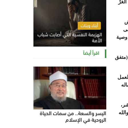
غرِّ
ض
أبناء وبنات
لى
الهزيمة النفسية التي أصابت شباب
 وصية
الأمة
الخميس 6 أغسطس 2026 11:12 ص
اقرأ أيضاً
(متفق
لعمل
اله
شر،
اليسر والسعة.. من سمات الحياة
الله
الروحية في الإسلام