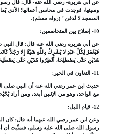
عن أبي هريرة- رضي الله عنه- قال: قال رسول
وسيئها، فوجدت في محاسن أعمالها؛ الأذى يُ
المسجد لا تُدفن" (رواه مسلم).
10- إصلاح بين المتخاصمين:
عن أبي هريرة رضي الله عنه قال: قال النبي صلى الله عليه
فَيُغْفَرُ لِكُلِّ عَبْدٍ لا يُشْرِكُ بِاللَّهِ شَيْئًا إِلا رَجُلاً كَا
هَذَيْنِ حَتَّى يَصْطَلِحَا، أَنْظِرُوا هَذَيْنِ حَتَّى يَصْ
11- التعاون في الخير:
حديث ابن عمر رضي الله عنه أن النبي صلى الله
مع الواحد، وهو من الإثنين أبعد، ومن أراد بُحْبُ
12- قيام الليل:
وعن ابن عمر رضي الله عنهما أنه قال: كان ال
رسول الله صلى الله عليه وسلم، فتمنَّيت أن أ