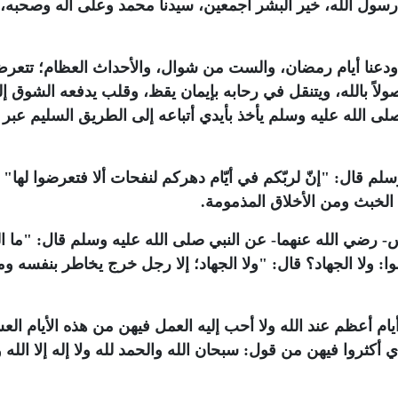
رسول الله، خير البشر أجمعين، سيدنا محمد وعلى آله وصحبه، ال
 أن ودعنا أيام رمضان، والست من شوال، والأحداث العظام؛ تتعر
ولاً بالله، ويتنقل في رحابه بإيمان يقظ، وقلب يدفعه الشوق إ
صلى الله عليه وسلم يأخذ بأيدي أتباعه إلى الطريق السليم عبر
م قال: "إنّ لربّكم في أيّام دهركم لنفحات ألا فتعرضوا لها" 
 الخبث ومن الأخلاق المذمومة.
رضي الله عنهما- عن النبي صلى الله عليه وسلم قال: "ما ا
 ولا الجهاد؟ قال: "ولا الجهاد؛ إلا رجل خرج يخاطر بنفسه وم
ام أعظم عند الله ولا أحب إليه العمل فيهن من هذه الأيام الع
ي أكثروا فيهن من قول: سبحان الله والحمد لله ولا إله إلا الله و