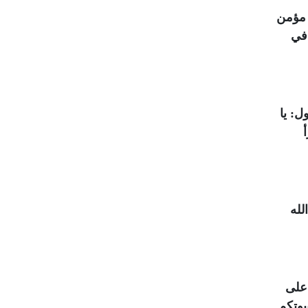
 مؤمن
 في
ل: يا
لله
 على
يوتكم