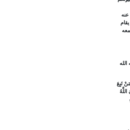
عنه
يقام
معه
الله
ْ تَبِعَ
اللَّهُ