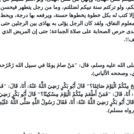
يكم، ولو تركتم سنة نبيكم لضللتم، وما من رجل يتطهر فيحسن
لا كتب له بكل خطوة يخطوها حسنة، ويرفعه بها درجة، ويحط 
 معلوم النفاق، ولقد كان الرجل يؤتَى به يهادَى بين الرجلين حتى 
دى حرص الصحابة على صلاة الجماعة؛ حتى إن المريض الذي 
ف!!.
الله عليه وسلم، قال: "مَنْ صامَ يومًا في سبيل الله زَحْزَحه 
ذي، وصححه الألباني).
َوْمَ صَائِمًا؟" قَالَ ‏‏أَبُو بَكْرٍ ‏رَضِيَ اللَّهُ عَنْهُ: ‏أَنَا، قَالَ: "فَمَن
هُ: ‏أَنَا، قَالَ: "فَمَنْ أَطْعَمَ مِنْكُمْ الْيَوْمَ مِسْكِينًا؟" قَالَ ‏‏أَبُو بَكْرٍ ‏رَضِيَ 
َ ‏‏أَبُو بَكْرٍ ‏رَضِيَ اللَّهُ عَنْهُ: ‏أَنَا، فَقَالَ رَسُولُ اللَّهِ ‏‏صَلَّى اللَّهُ عَلَيْهِ
َة" (رواه مسلم).