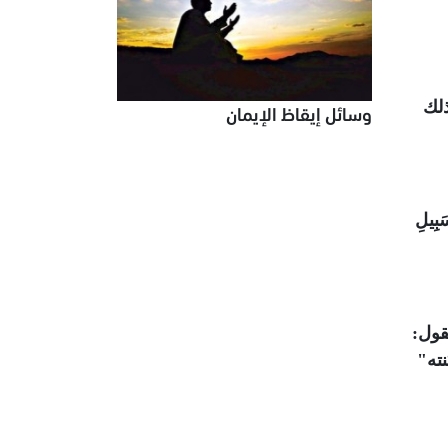
ذلك
وسائل إيقاظ الإيمان
َبِيلِ
قول:
نته"