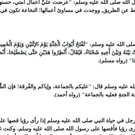
 الله صلى الله عليه وسلم: "عرضت عليَّ أعمال أمتي، حسنها
ماط عن الطريق, ووجدت في مساوئ أعمالها؛ النخاعة تكون في
 وسلم: "تُفْتَحُ أَبْوَابُ الْجَنَّةِ يَوْمَ الإثْنَيْنِ وَيَوْمَ الْخَمِ
نَتْ بَيْنَهُ وَبَيْنَ أَخِيهِ شَحْنَاءُ، فَيُقَالُ: أَنْظِرُوا هَذَيْنِ حَتَّى يَصْطَلِحَا، أَنْ
طَلِحَا" (رواه مسلم).
 عليه وسلم قال: "عليكم بالجماعة، وإياكم والفُرقة؛ فإن الشّ
حة الجنةِ فعليه بالجماعة" (رواه أحمد).
رجل في حياة النبي صلى الله عليه وسلم إذا رأى رؤيا قصها عل
رى رؤيا فأقصها على رسول الله صلى الله عليه وسلم، وكنت غلا