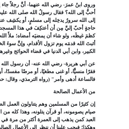
وروى ابنُ عمرَ- رضي الله عنهما- أنَّ رجلاً جاء إل
أحبُّ إلى الله؟ فقال رسولُ الله صلى الله عليه 
إلى الله سرورٌ يدخِله إلى مسلمٍ، أو يكشِف عنه 
حاجةٍ أحبّ إليَّ مِن أن أعتكِفَ في هذا المسجد
كظمَ غيظَه، ولو شاء أن يمضيَه أمضاه؛ ملأَ الله
أثبتَ الله قدمَه يوم تزول الأقدام، وإنَّ سوءَ ا
الكبير، وابن أبي الدنيا في قضاء الحوائج وغير
عن أبي هريرة- رضي الله عنه- أن رسول الله صل
فقرًا منسيًّا، أو غنى مطغيًا، أو مرضًا مفسدًا، أ
فالساعة أدهى وأمر" (رواه الترمذي، وقال: 
من الأعمال الصالحة
إن كثيرًا من المسلمين وهم يتناولون العمل الص
صيام يصومونه، أو قرآن يتلونه، وهذا كله من الأ
العبد كمن يذهب إلى العمرة أكثر من مرة في ال
وهكذا؛ فيجب علينا أن ننظر إلى الأعمال الصالحة