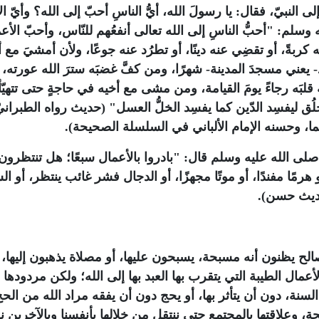
ى النبيّ، فقال: يا رسولَ الله، أيُّ الناسِ أحبّ إلى الله؟ وأيّ ال
وسلم: "أحبُّ الناسِ إلى الله تعالى أنفعُهم للنّاس، وأحبّ الأع
كربةً، أو تقضِي عنه دينًا، أو تطرُد عنه جوعًا، ولأن أمشيَ مع 
- يعني مسجدَ المدينة- شهرًا، ومن كفَّ غضبَه سترَ الله عورته،
 قلبَه رجاءً يومَ القيامة، ومن مشى مع أخيه في حاجةٍ حتى تتهيّأ
لخلُق ليفسِد الدّين كما يفسِد الخلُّ العسل" (حديث رواه الطبران
هما، وحسنه الإمام الألباني في السلسلة الصحيحة).
ى الله عليه وسلم قال: "بادروا بالأعمال سبعًا؛ هل تنتظرون إ
و هرمًا مفندًا، أو موتًا مجهزًا، أو الدجال فشر غائب ينتظر، أو ا
حديث حسن).
الح يظنون أنه مسبحة، يسبحون عليها، أو مصلاة يذهبون إليها، 
عمال الطيبة التي يتقرب بها العبد بها إلى الله؛ ولكن مردودها
سنة، دون أن يتأثر بها، أو يحج دون أن يفقه مراد الله من الح
، وعلاقتها بالمجتمع حتى ننتقل من خلالها بأنفسنا وبالآخرين ن