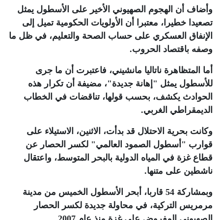
وأضاف أن الهجوم الصهيوني الأخير على الأسطول يمثل
تصعيدا خطيرا، معتبرا أن الأولويات الحكومية تميل إلى
الإنفاق العسكري على حساب الصحة والتعليم، في ظل ما
وصفه باقتصاد الحروب
.
أما المتظاهرة ناتاليا مانشيني، فاعتبرت أن ما جرى
للأسطول يمثل "إهانة جديدة"، مضيفة أن تكرار هذه
الحوادث يكشف، بحسب قولها، تناقضات في الخطاب
الديمقراطي الغربي
.
وكانت بحرية الاحتلال قد بدأت، الاثنين، الاستيلاء على
قوارب "أسطول الصمود العالمي" لكسر الحصار عن
قطاع غزة في المياه الدولية بالبحر المتوسط، واعتقال
ناشطين على متنها
.
وبمشاركة 54 قاربا، أبحر الأسطول الخميس من مدينة
مرمريس التركية، في محاولة جديدة لكسر الحصار
الصهيوني المفروض على غزة منذ عام 2007
.