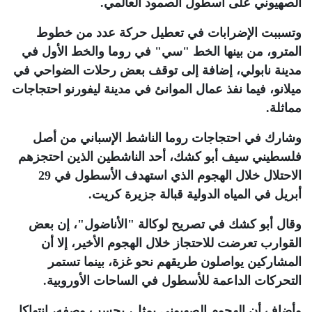
الصهيوني على أسطول الصمود العالمي
.
وتسببت الإضرابات في تعطيل حركة عدد من خطوط
المترو، من بينها الخط "سي" في روما والخط الأول في
مدينة نابولي، إضافة إلى توقف بعض رحلات الضواحي في
ميلانو، فيما نفذ عمال الموانئ في مدينة ليفورنو احتجاجات
مماثلة
.
وشارك في احتجاجات روما الناشط الإسباني من أصل
فلسطيني سيف أبو كشك، أحد الناشطين الذين احتجزهم
الاحتلال خلال الهجوم الذي استهدف الأسطول في 29
أبريل في المياه الدولية قبالة جزيرة كريت
.
وقال أبو كشك في تصريح لوكالة "الأناضول"، إن بعض
القوارب تعرضت للاحتجاز خلال الهجوم الأخير، إلا أن
المشاركين يواصلون طريقهم نحو غزة، بينما تستمر
التحركات الداعمة للأسطول في الساحات الأوروبية
.
وأضاف أن الهجوم الصهيوني يمثل، بحسب وصفه، انتهاكا