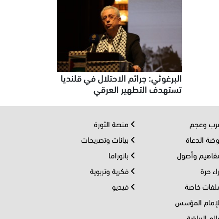
البرغوثي: جرائم الاحتلال في قلنديا
تستهدف التطهير العرقي
ب وعجم
منصة الثورة
ضة الدعاة
بيانات وتصريحات
اهيم وأصول
بانوراما
اء حرة
فكرية وتربوية
فات خاصة
فيديو
إمام المؤسس
لم الرياضة