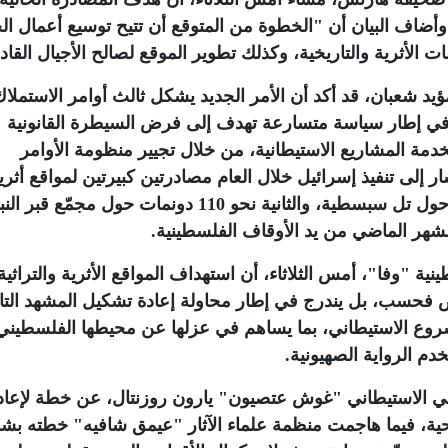
 وأضاف البيان أن "الخطوة من المتوقع أن تتيح توسيع أعمال ا
لأثرية والتاريخية، وكذلك تطوير الموقع لصالح الأجيال القاد
يد شعبان، قد أكد أن الأمر الجديد يشكل ثالث أوامر الاستملاك
درها سلطات الاحتلال منذ بداية عام 2026، في إطار سياسة متسارعة تهدف إلى فرض السيطرة القانونية
خدمة المشاريع الاستيطانية، من خلال تجيير منظومة الأوامر
ر إلى تنفيذ إسرائيل خلال العام مصادرتين كبيرتين لمواقع أثر
الضفة الغربية، شملت الأولى، نحو 1800 دونم حول تل سبسطية، والثانية نحو 110 دونمات حول مجمّع قب
شهر الماضي من يد الأوقاف الفلسطينية
.
ينية "وفا"، أمس الثلاثاء، أن استهداف المواقع الأثرية والتراثية
ض فحسب، بل يندرج في إطار محاولة إعادة تشكيل المشهد الت
شروع الاستيطاني، بما يساهم في عزلها عن محيطها الفلسطيني
م الرواية الصهيونية
.
مي الاستيطاني "غوش عتصيون" يارون روزنتال، عن خطة لإعاد
حية، فيما هاجمت منظمة علماء الآثار "عيمق شافيه" خطته بش