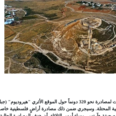
بدأت ما تُسمى بالإدارة المدنية للاحتلال إجراءات لمصادرة نحو 320 دونماً حول الموقع الأثري "هيروديوم" (
ية المحتلة. وسيجري ضمن ذلك مصادرة أراضٍ فلسطينية خاصة
ه صحيفة هآرتس، مساء أمس الثلاثاء، أن هدف المصادرة الحالية