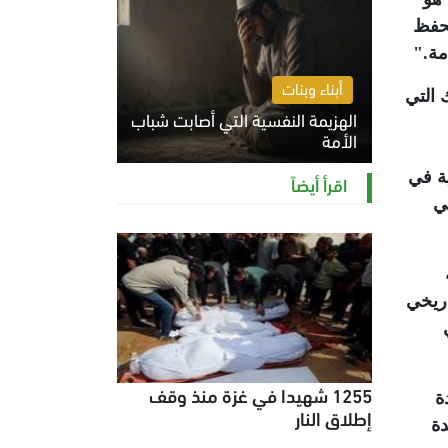
لحفظ
مة
".
أبناء وبنات
 التي
الهزيمة النفسية التي أصابت شباب
الأمة
الخميس 6 أغسطس 2026 11:12 ص
ية في
اقرأ أيضاً
ر النبي
اريخي
1255 شهيدا في غزة منذ وقف
ة
إطلاق النار
دة