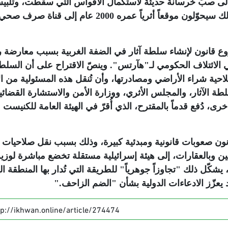
 إلى صبّ خرسانة حديثة لاستكمال الأقواس التي سقطت، وتلبي
القناة القديمة بمواد صناعية كي لا تتسرّب، وبذلك سيحوّلون موقعاً أثرياً عمره 2000 عام إلى قناة صرف صح
قانون لإنشاء سلطة آثار في الضفة الغربية بسبب معارضة 
ي الائتلاف الحكومي لـ"هآرتس". وينصّ الاقتراح على أن السلط
ة شراء الأراضي ومصادرتها، وأن تُنقل هذه المسئولية من الإ
ة الآثار، والمجلس الأثري، ووزارة الأمن والاستشارة القضائي
رى، دُفع قدماً بالمقترح، الذي أُقرّ في الهيئة العامة للكنيست
ون صعوبات قانونية ومبدئية كبيرة، وذلك بسبب نقل صلاحيات
ين وبالعقارات، إلى هيئة إسرائيلية مستقلة تخضع مباشرة لوزي
شكّل ذلك "تجاوزاً جوهرياً" للطريقة التي تُدار بها المنطقة ال
 يعزّز الادعاءات الدولية بشأن "الضم الزاحف
".
tp://ikhwan.online/article/274474