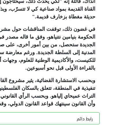
آنذاك، قائلة إنه "لكي يحدث ذلك، سيحتاجون
حديثة مغطاة بزخارف قديمة
".
في غضون ذلك، توقفت المناقشات حول مشروع 
الحكومة بنيامين نتنياهو، وفق ما قاله مصدر ف
الجديدة ستحصل، من بين أمور أخرى، على صلاحي
المدنية إلى السلطة الجديدة. ورغم معارضة سلط
للكنيست، والأكاديمية الوطنية للعلوم، وجهات أخ
بالقراءة الأولى قبل نحو أسبوعين
.
وبحسب الاستشارة القضائية، يثير مشروع القان
تنفيذية في المنطقة، تتعلق بالسكان الفلسطيني
التراث عميحاي إلياهو. وبحسب الرأي القانوني، ي
وأن القانون سينتهك قواعد القانون الدولي، وقد
رابط دائم