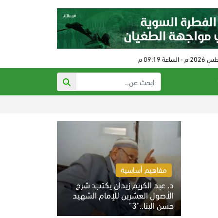
رفع عقوبات عن إير
مفاهيم أساسية
د. عبد الكريم زيدان يكتب: شرح
الأصول العشرين للإمام الشهيد
حسن البنا.."3"