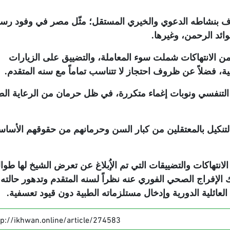
روف بنشاطه الدعوي والخيري المستقل؛ مثّل مصر في وفود رس
ئد الرحمن، وغيرها
.
 الانتهاكات شملت سوء المعاملة، والتضييق على الزيارات
ية، فضلاً عن ظروف احتجاز لا تتناسب تماماً مع سنه المتقدم
.
 التنفسي ونوبات إغماء متكررة، في ظل حرمان من الرعاية الط
تنكيل بالمعتقلين من كبار السن وحرمانهم من حقوقهم الأساس
هاكات والتضييقات التي تم الإُبلاغ عن تعرض الشيخ لها طوا
لإفراج الصحي الفوري عنه نظراً لسنه المتقدم وتدهور حالته
لعائلية الدورية وإدخال مستلزماته الطبية دون قيود تعسفية
.
tp://ikhwan.online/article/274583