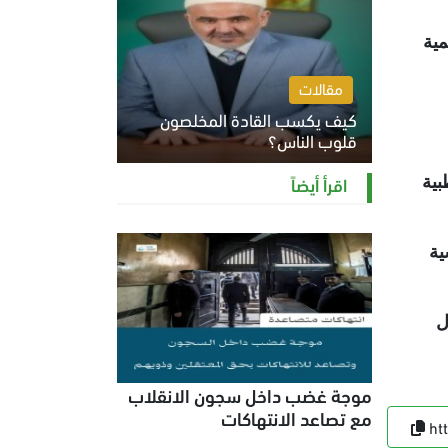
مية
مقالات
كيف يكسب القادة المخلصون
قلوب الناس؟
الثلاثاء 4 أغسطس 2026 12:27 م
اقرأ أيضاً
بية
ية
ل
موجة غضب داخل سجون الانقلاب
مع تصاعد الانتهاكات
ht