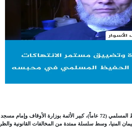
يواصل نظام الانقلاب احتجاز الشيخ عبد الحفيظ المسلمي (72 عاماً)، كبير الأئمة بوزارة الأوقاف وإمام
معتقل منذ أغسطس 2013 بسجن ليمان المنيا، وسط سلسلة ممتدة من المخالفات القانونية وا